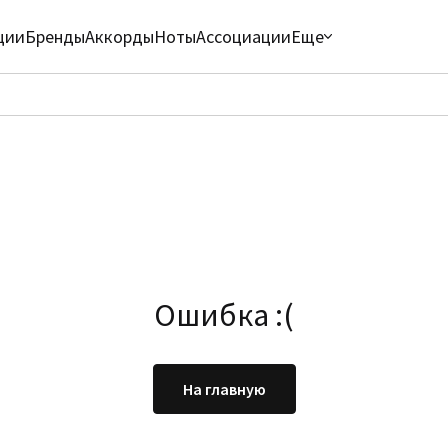
ции
Бренды
Аккорды
Ноты
Ассоциации
Еще
Ошибка :(
На главную