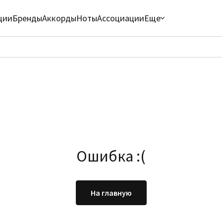
ции
Бренды
Аккорды
Ноты
Ассоциации
Еще
Ошибка :(
На главную