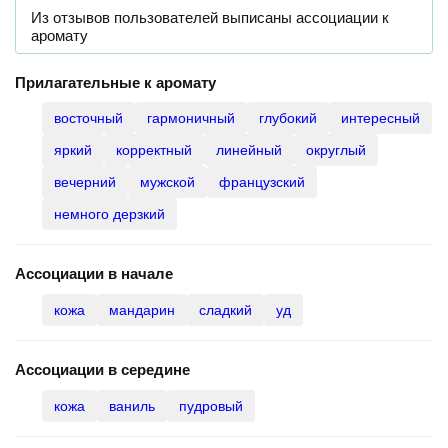
Прилагательные к аромату
восточный
гармоничный
глубокий
интересный
яркий
корректный
линейный
округлый
вечерний
мужской
французский
немного дерзкий
Ассоциации в начале
кожа
мандарин
сладкий
уд
Ассоциации в середине
кожа
ваниль
пудровый
Ассоциации в финале
сладкая кожа