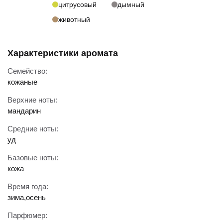
цитрусовый
дымный
животный
Характеристики аромата
Семейство:
кожаные
Верхние ноты:
мандарин
Средние ноты:
уд
Базовые ноты:
кожа
Время года:
зима
,
осень
Парфюмер: