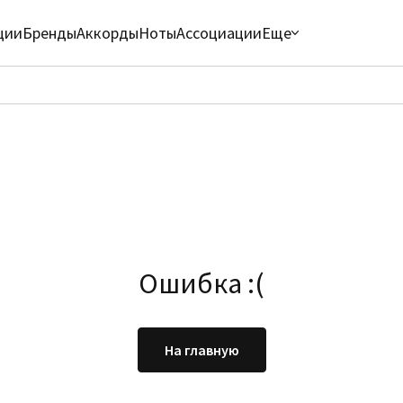
ции
Бренды
Аккорды
Ноты
Ассоциации
Еще
Ошибка :(
На главную