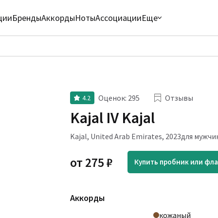
ции
Бренды
Аккорды
Ноты
Ассоциации
Еще
Оценок
:
295
Отзывы
4.2
Kajal IV Kajal
Kajal
,
United Arab Emirates
,
2023
для мужчи
от
275
₽
Купить пробник или фл
Аккорды
кожаный