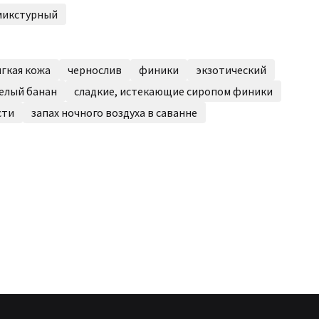
микстурный
ягкая кожа
чернослив
финики
экзотический
елый банан
сладкие, истекающие сиропом финики
сти
запах ночного воздуха в саванне