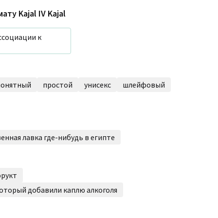
омату
Kajal IV Kajal
ссоциации к
понятный
простой
унисекс
шлейфовый
енная лавка где-нибудь в египте
фрукт
оторый добавили каплю алкоголя