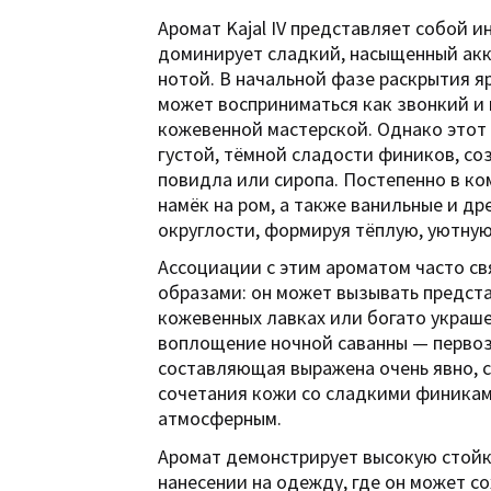
Аромат Kajal IV представляет собой 
доминирует сладкий, насыщенный ак
нотой. В начальной фазе раскрытия я
может восприниматься как звонкий и
кожевенной мастерской. Однако этот 
густой, тёмной сладости фиников, с
повидла или сиропа. Постепенно в к
намёк на ром, а также ванильные и д
округлости, формируя тёплую, уютную
Ассоциации с этим ароматом часто св
образами: он может вызывать предста
кожевенных лавках или богато украш
воплощение ночной саванны — первоз
составляющая выражена очень явно, 
сочетания кожи со сладкими финикам
атмосферным.
Аромат демонстрирует высокую стойк
нанесении на одежду, где он может с