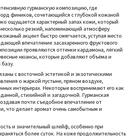
интенсивную гурманскую композицию, где
корд фиников, сочетающийся с глубокой кожаной
рко ощущается характерный запах кожи, который
 несколько резкий, напоминающий атмосферу
кожаный акцент быстро смягчается, уступая место
оздающей впечатление засахаренного фруктового
омпозиции проявляются оттенки кардамона, лёгкий
ревесные нюансы, которые добавляют объёма и
 базу.
язаны с восточной эстетикой и экзотическими
вления о жаркой пустыне, пряном воздухе,
енных интерьерах. Некоторые воспринимают его как
данной, стихийной и загадочной. Гурманская
создавая почти съедобное впечатление от
и, что делает аромат очень самобытным и
ость и значительный шлейф, особенно при
охраняться более суток. На коже продолжительность