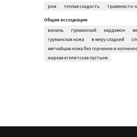
ром
теплая сладость
травянисто-
Общие ассоциации
ваниль
гурманский
кардамон
м
гурманская кожа
в меру сладкий
сп
мягчайшая кожа без горчинки и копчено
жаркая египетская пустыня