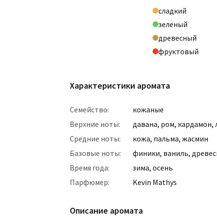
сладкий
зеленый
древесный
фруктовый
Характеристики аромата
Семейство:
кожаные
Верхние ноты:
давана
,
ром
,
кардамон
,
Средние ноты:
кожа
,
пальма
,
жасмин
Базовые ноты:
финики
,
ваниль
,
древес
Время года:
зима
,
осень
Парфюмер:
Kevin Mathys
Описание аромата