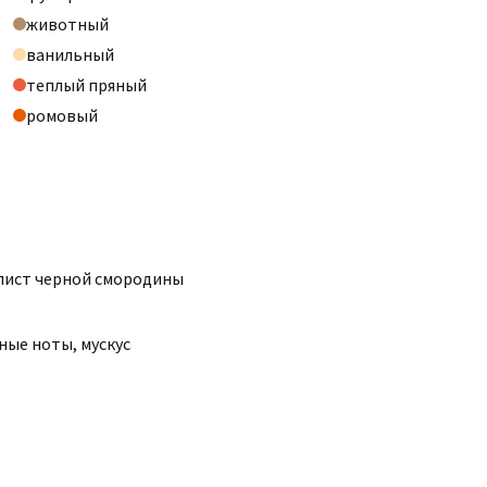
животный
ванильный
теплый пряный
ромовый
лист черной смородины
ные ноты
,
мускус