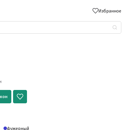
Избранное
н
акон
фужерный