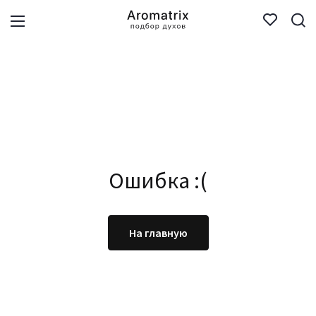
Ошибка :(
На главную