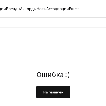
ции
Бренды
Аккорды
Ноты
Ассоциации
Еще
Ошибка :(
На главную