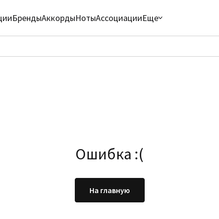
ции
Бренды
Аккорды
Ноты
Ассоциации
Еще
Ошибка :(
На главную