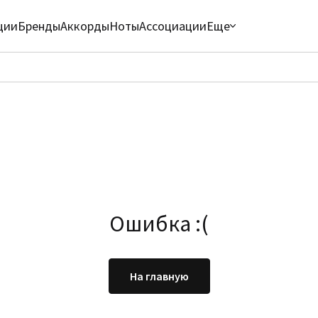
ции
Бренды
Аккорды
Ноты
Ассоциации
Еще
Ошибка :(
На главную