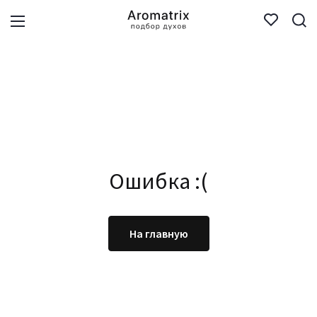
Ошибка :(
На главную