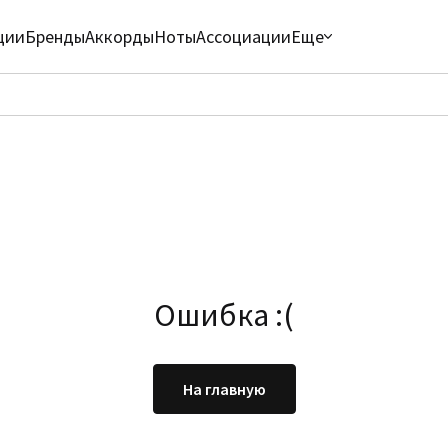
ции
Бренды
Аккорды
Ноты
Ассоциации
Еще
Ошибка :(
На главную