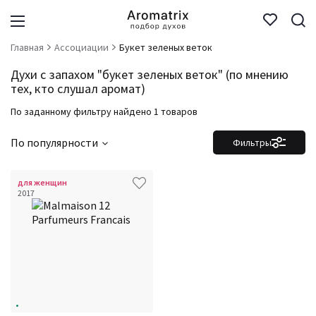
Главная
Ассоциации
Букет зеленых веток
Духи с запахом "букет зеленых веток" (по мнению
тех, кто слушал аромат)
По заданному фильтру найдено 1 товаров
По популярности
Фильтры
для женщин
2017
Фильтры
Сбросить все
Для кого
Аккорды
Семейство
Ноты
Ароматы за последние годы
Бренды