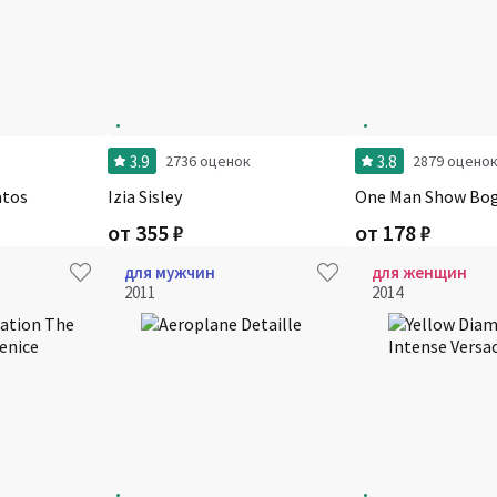
3.9
3.8
2736 оценок
2879 оцено
atos
Izia Sisley
One Man Show Bog
от
355
₽
от
178
₽
для мужчин
для женщин
2011
2014