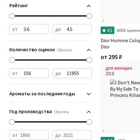
Рейтинг
от
до
4.5
6058 оцено
Dior Homme Colog
Dior
Количество оценок
Сбросить
от
295
₽
для женщин
от
до
2018
Ароматы за последние годы
Год производства
Сбросить
от
до