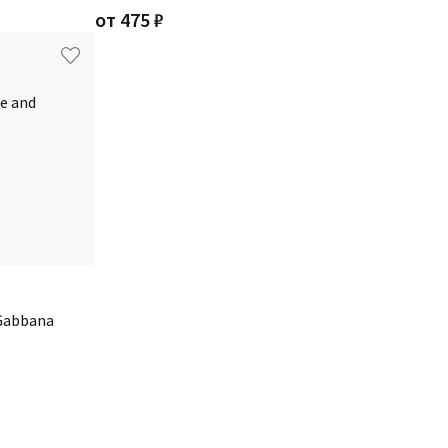
от
475
₽
Gabbana