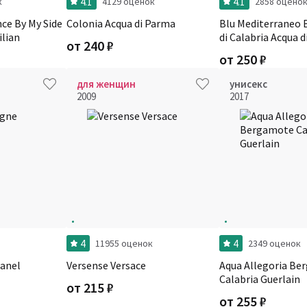
4.1
4.1
к
4129 оценок
2858 оцено
nce By My Side
Colonia Acqua di Parma
Blu Mediterraneo
ilian
di Calabria Acqua 
от
240
₽
от
250
₽
для женщин
унисекс
2009
2017
4
4
11955 оценок
2349 оценок
hanel
Versense Versace
Aqua Allegoria B
Calabria Guerlain
от
215
₽
от
255
₽