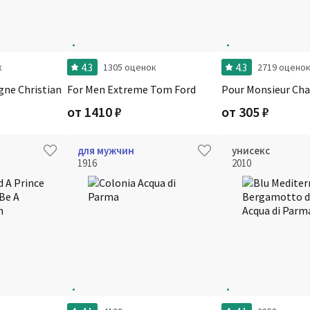
4.3
4.3
к
1305 оценок
2719 оцено
ne Christian
For Men Extreme Tom Ford
Pour Monsieur Cha
от
1410
₽
от
305
₽
для мужчин
унисекс
1916
2010