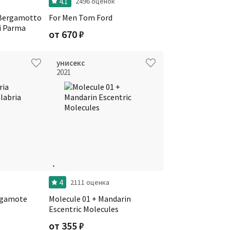
4.1
к
2496 оценок
 Bergamotto
For Men Tom Ford
di Parma
от
670
₽
унисекс
2021
4
2111 оценка
ergamote
Molecule 01 + Mandarin
Escentric Molecules
от
355
₽