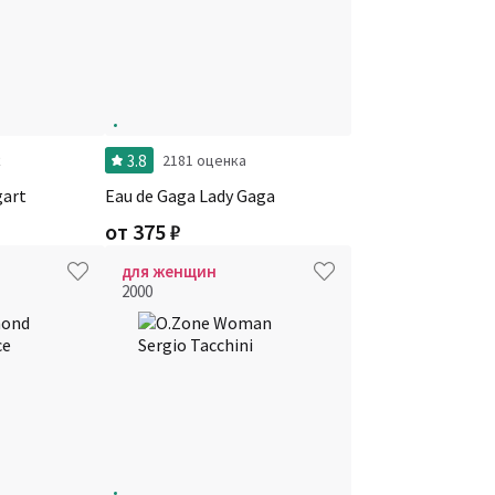
3.8
к
2181 оценка
art
Eau de Gaga Lady Gaga
от
375
₽
для женщин
2000