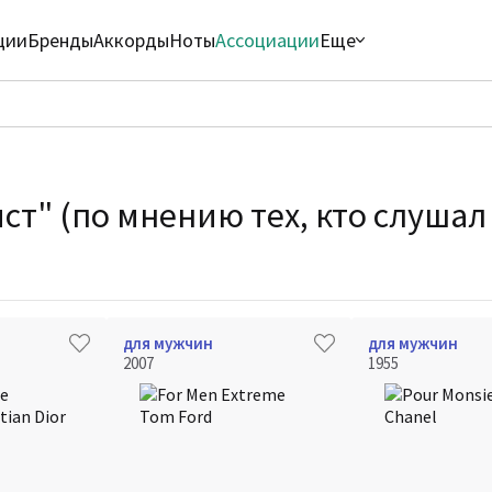
ции
Бренды
Аккорды
Ноты
Ассоциации
Еще
ст" (по мнению тех, кто слушал
для мужчин
для мужчин
2007
1955