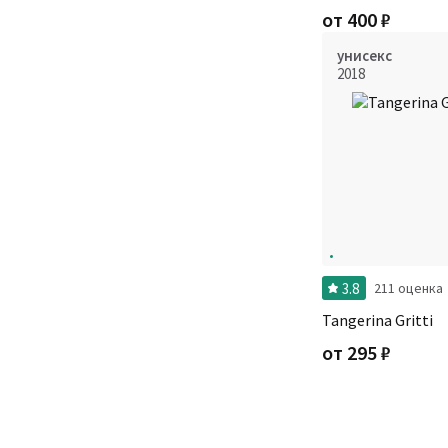
от
400
₽
унисекс
2018
3.8
211 оценка
Tangerina Gritti
от
295
₽