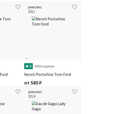
унисекс
2011
4
9356 оценок
Ford
Neroli Portofino Tom Ford
от
580
₽
унисекс
2014