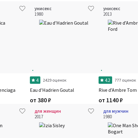
унисекс
унисекс
1980
2013
4
4.2
2429 оценок
777 оценок
enciaga
Eau d'Hadrien Goutal
Rive d’Ambre Tom 
от
380
₽
от
1140
₽
для женщин
для мужчин
2017
1980