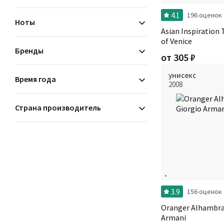
мускусные
4.1
196 оценок
Ноты
Asian Inspiration
of Venice
Бренды
от
305
₽
унисекс
Время года
2008
Страна производитель
3.9
156 оценок
Oranger Alhambra
Armani