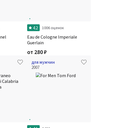
4.2
к
1006 оценок
nel
Eau de Cologne Imperiale
Guerlain
от
280
₽
для мужчин
2007