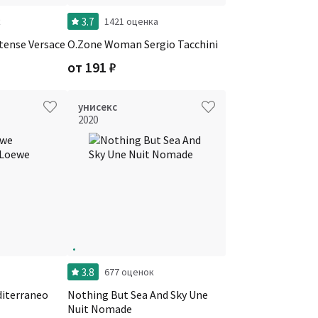
3.7
к
1421 оценка
tense Versace
O.Zone Woman Sergio Tacchini
от
191
₽
унисекс
2020
3.8
677 оценок
diterraneo
Nothing But Sea And Sky Une
Nuit Nomade