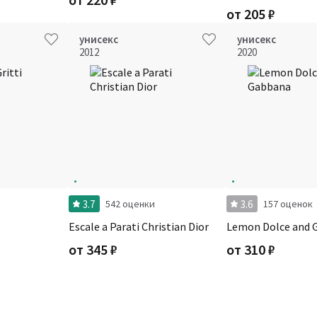
от
205
₽
унисекс
унисекс
2012
2020
3.7
3.6
542 оценки
157 оценок
Escale a Parati Christian Dior
Lemon Dolce and 
от
345
₽
от
310
₽