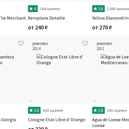
4
3.8
164 оценки
1268 оцено
 The Merchant
Aeroplane Detaille
Yellow Diamond In
от
240
₽
от
270
₽
унисекс
унисекс
2014
2011
3.8
3.8
843 оценки
261 оценка
 Giorgio
Cologne Etat Libre d' Orange
Agua de Loewe Me
Loewe
от
220
₽