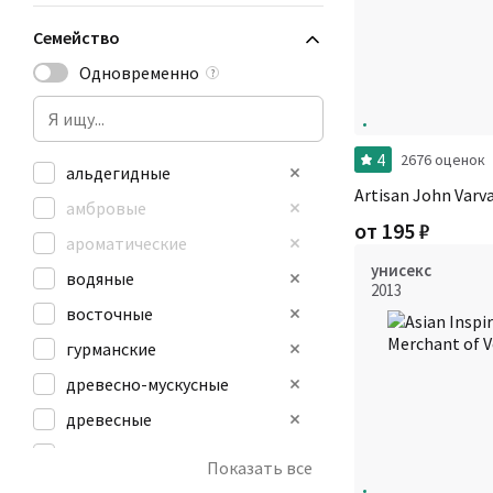
Семейство
Одновременно
?
4
2676 оценок
альдегидные
Artisan John Varv
амбровые
от
195
₽
ароматические
унисекс
водяные
2013
восточные
гурманские
древесно-мускусные
древесные
зеленые
Показать все
кожаные