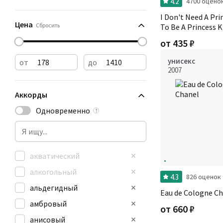
4.2
4700 оцено
I Don't Need A Pri
Цена
Сбросить
To Be A Princess K
от
435
₽
унисекс
от
до
2007
Аккорды
Одновременно
?
акватический
алкогольный
4.3
826 оценок
альдегидный
Eau de Cologne C
амбровый
от
660
₽
анисовый