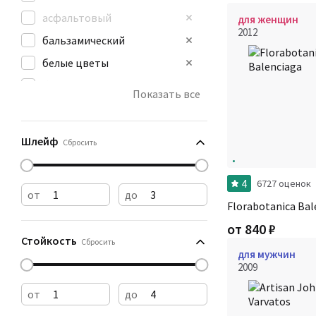
асфальтовый
для женщин
2012
бальзамический
белые цветы
бензин
Показать все
бумага
ванильный
Шлейф
Сбросить
4
6727 оценок
от
до
Florabotanica Bal
от
840
₽
Стойкость
Сбросить
для мужчин
2009
от
до