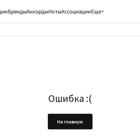
ции
Бренды
Аккорды
Ноты
Ассоциации
Еще
Ошибка :(
На главную