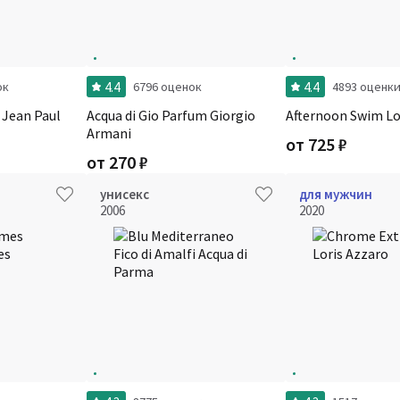
4.4
4.4
ок
6796 оценок
4893 оценк
 Jean Paul
Acqua di Gio Parfum Giorgio
Afternoon Swim Lo
Armani
от
725
₽
от
270
₽
унисекс
для мужчин
2006
2020