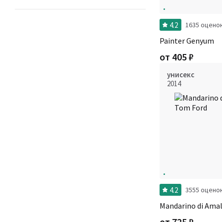
4.2
1635 оцено
Painter Genyum
от
405
₽
унисекс
2014
4.2
3555 оцено
Mandarino di Amal
от
725
₽