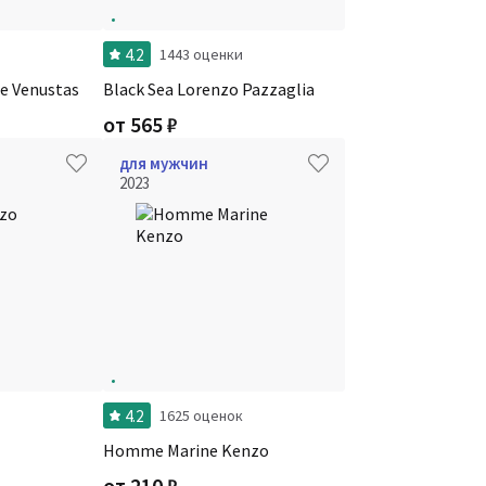
4.2
и
1443 оценки
de Venustas
Black Sea Lorenzo Pazzaglia
от
565
₽
для мужчин
2023
4.2
1625 оценок
Homme Marine Kenzo
от
210
₽