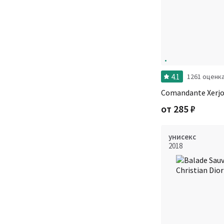
4.1
1261 оценк
Comandante Xerjo
от
285
₽
унисекс
2018