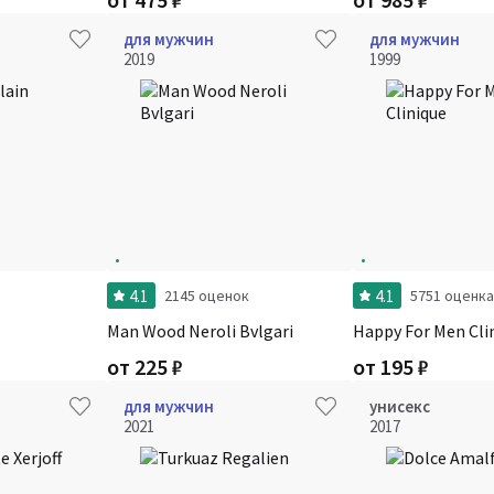
для мужчин
для мужчин
2019
1999
4.1
4.1
2145 оценок
5751 оценка
Man Wood Neroli Bvlgari
Happy For Men Cli
от
225
₽
от
195
₽
для мужчин
унисекс
2021
2017