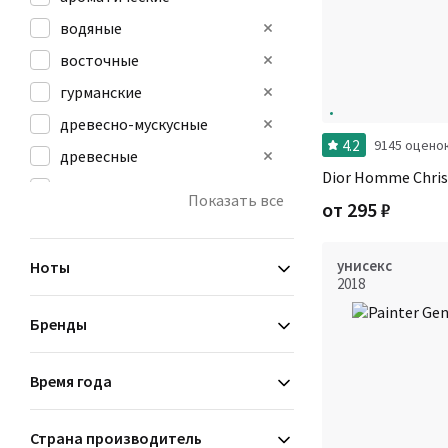
водяные
восточные
гурманские
древесно-мускусные
4.2
9145 оцено
древесные
Dior Homme Chris
зеленые
Показать все
от
295
₽
кожаные
мускусные
унисекс
Ноты
2018
Бренды
Время года
Страна производитель