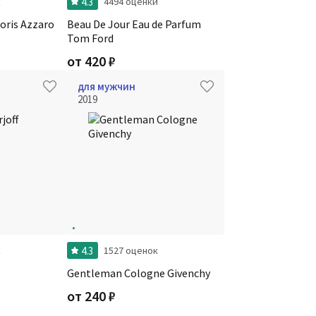
4.3
к
4494 оценки
oris Azzaro
Beau De Jour Eau de Parfum
Tom Ford
от
420
₽
для мужчин
2019
4.3
к
1527 оценок
Gentleman Cologne Givenchy
от
240
₽