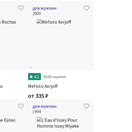
для мужчин
2009
4.2
к
4109 оценок
as
Mefisto Xerjoff
от
335
₽
для мужчин
1994