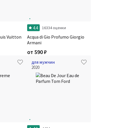
4.4
и
16334 оценки
uis Vuitton
Acqua di Gio Profumo Giorgio
Armani
от
590
₽
для мужчин
2020