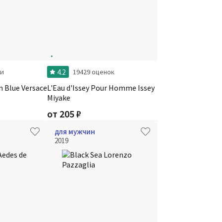
4.2
ки
19429 оценок
 Blue Versace
L'Eau d'Issey Pour Homme Issey
Miyake
от
205
₽
для мужчин
2019