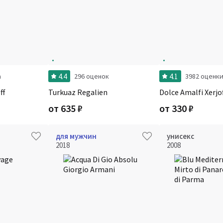
4.4
4.1
а
296 оценок
3982 оценк
ff
Turkuaz Regalien
Dolce Amalfi Xerjo
от
635
₽
от
330
₽
для мужчин
унисекс
2018
2008