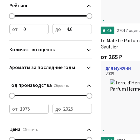
Рейтинг
от
до
4.6
27017 оцен
Le Male Le Parfum
Gaultier
Количество оценок
от
265
₽
Ароматы за последние годы
для мужчин
2009
Год производства
Сбросить
от
до
Цена
Сбросить