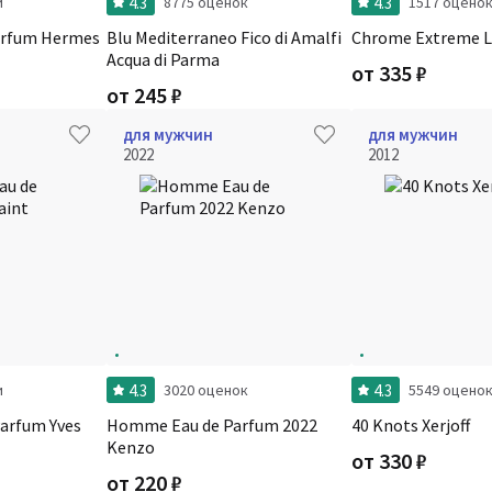
4.3
4.3
и
8775 оценок
1517 оцено
arfum Hermes
Blu Mediterraneo Fico di Amalfi
Chrome Extreme L
Acqua di Parma
от
335
₽
от
245
₽
для мужчин
для мужчин
2022
2012
4.3
4.3
и
3020 оценок
5549 оцено
arfum Yves
Homme Eau de Parfum 2022
40 Knots Xerjoff
Kenzo
от
330
₽
от
220
₽