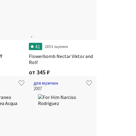
4.1
и
2853 оценки
ff
Flowerbomb Nectar Viktor and
Rolf
от
345
₽
для мужчин
2007