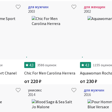
для мужчин
для женщин
2003
2002
4.3
4.3
ки
3586 оценок
1155 оцено
rt Chanel
Chic For Men Carolina Herrera
Aquawoman Roch
от
220
₽
от
230
₽
унисекс
для мужчин
2014
2016