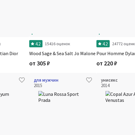
4.2
4.2
к
15416 оценок
24772 оцен
tian Dior
Wood Sage & Sea Salt Jo Malone
Pour Homme Dylan
от
305
₽
от
220
₽
для мужчин
унисекс
2015
2014