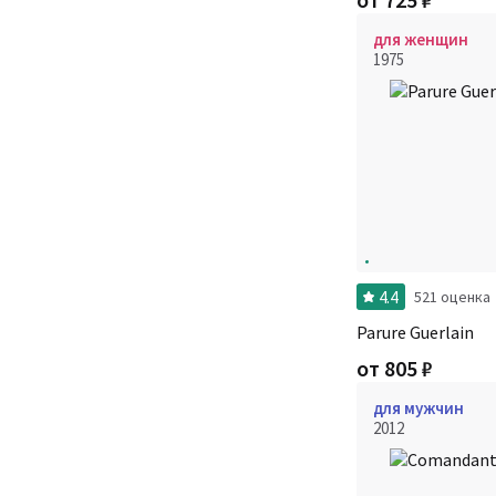
для женщин
1975
4.4
521 оценка
Parure Guerlain
от
805
₽
для мужчин
2012