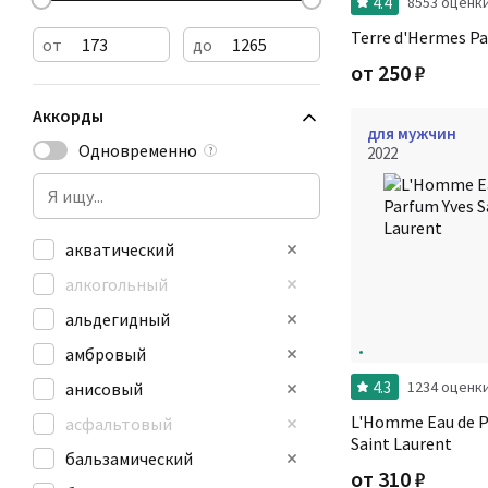
4.4
8553 оценк
Terre d'Hermes P
от
до
от
250
₽
Аккорды
для мужчин
Одновременно
2022
?
акватический
алкогольный
альдегидный
амбровый
4.3
1234 оценк
анисовый
L'Homme Eau de P
асфальтовый
Saint Laurent
бальзамический
от
310
₽