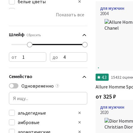
белые цветы
для мужчин
бензин
2004
Показать все
бумага
ванильный
Шлейф
Сбросить
от
до
Семейство
4.3
15432 оцен
Одновременно
Allure Homme Spo
?
от
325
₽
для мужчин
2020
альдегидные
амбровые
ароматические