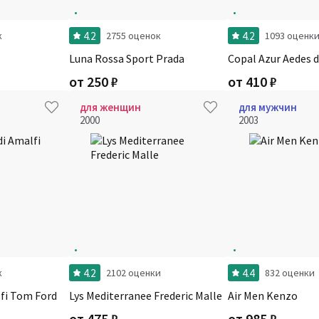
4.2
4.2
к
2755 оценок
1093 оценк
Luna Rossa Sport Prada
Copal Azur Aedes 
от
250
₽
от
410
₽
для женщин
для мужчин
2000
2003
4.2
4.4
к
2102 оценки
832 оценки
fi Tom Ford
Lys Mediterranee Frederic Malle
Air Men Kenzo
от
475
₽
от
985
₽