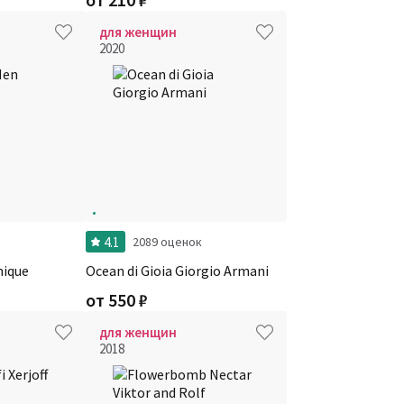
для женщин
2020
4.1
2089 оценок
nique
Ocean di Gioia Giorgio Armani
от
550
₽
для женщин
2018