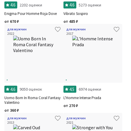
4.6
4.6
2202 оценки
5273 оценки
Enigma Pour Homme Roja Dove
Vibrato Sospiro
от
670
₽
от
485
₽
для мужчин
для мужчин
2022
2017
4.6
4.5
9050 оценок
6974 оценки
Uomo Born In Roma Coral Fantasy
L'Homme Intense Prada
Valentino
от
270
₽
от
360
₽
для мужчин
для мужчин
2013
2021