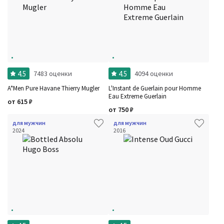
4.5
4.5
7483 оценки
4094 оценки
A*Men Pure Havane Thierry Mugler
L'Instant de Guerlain pour Homme
Eau Extreme Guerlain
от
615
₽
от
750
₽
для мужчин
для мужчин
2024
2016