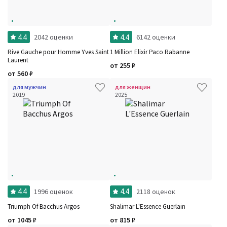
4.4
4.4
2042 оценки
6142 оценки
Rive Gauche pour Homme Yves Saint
1 Million Elixir Paco Rabanne
Laurent
от
255
₽
от
560
₽
для мужчин
для женщин
2019
2025
4.4
4.4
1996 оценок
2118 оценок
Triumph Of Bacchus Argos
Shalimar L'Essence Guerlain
от
1045
₽
от
815
₽