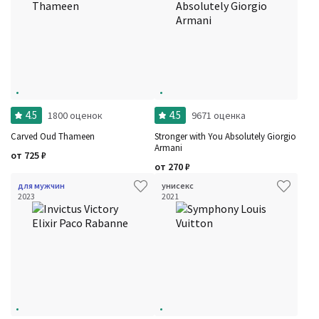
4.5
4.5
1800 оценок
9671 оценка
Carved Oud Thameen
Stronger with You Absolutely Giorgio
Armani
от
725
₽
от
270
₽
для мужчин
унисекс
2023
2021