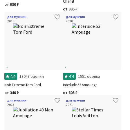
Chanel
от
930
₽
от
335
₽
для мужчин
для мужчин
2015
2020
4.4
4.4
13043 оценки
1551 оценка
Noir Extreme Tom Ford
Interlude 53 Amouage
от
340
₽
от
605
₽
для мужчин
для мужчин
2023
2021