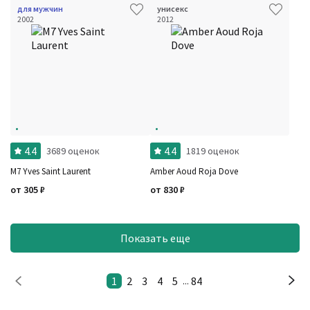
для мужчин
унисекс
2002
2012
4.4
4.4
3689 оценок
1819 оценок
M7 Yves Saint Laurent
Amber Aoud Roja Dove
от
305
₽
от
830
₽
Показать еще
1
2
3
4
5
84
...