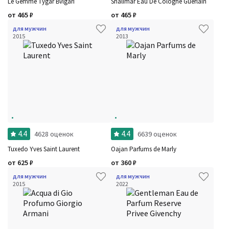
Le Gemme Tygar Bvlgari
Shalimar Eau De Cologne Guerlain
от
465
₽
от
465
₽
для мужчин
для мужчин
2015
2013
4.4
4.4
4628 оценок
6639 оценок
Tuxedo Yves Saint Laurent
Oajan Parfums de Marly
от
625
₽
от
360
₽
для мужчин
для мужчин
2015
2022