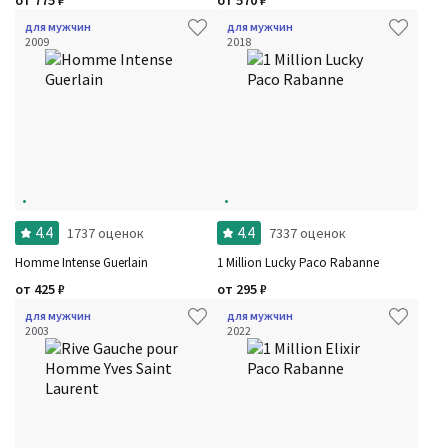
от
775
₽
от
570
₽
для мужчин
для мужчин
2009
2018
4.4
4.4
1737 оценок
7337 оценок
Homme Intense Guerlain
1 Million Lucky Paco Rabanne
от
425
₽
от
295
₽
для мужчин
для мужчин
2003
2022