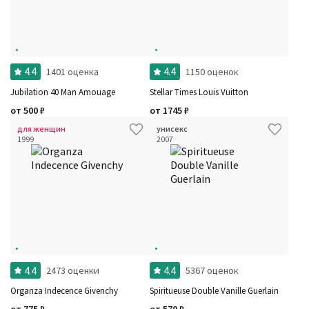
4.4
4.4
1401 оценка
1150 оценок
Jubilation 40 Man Amouage
Stellar Times Louis Vuitton
от
500
₽
от
1745
₽
для женщин
унисекс
1999
2007
4.4
4.4
2473 оценки
5367 оценок
Organza Indecence Givenchy
Spiritueuse Double Vanille Guerlain