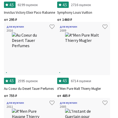
4.5
4.5
6199 оценок
2716 оценок
Invictus Victory Elixir Paco Rabanne
Symphony Louis Vuitton
от
295
₽
от
1460
₽
для мужчин
для мужчин
2016
2009
4.5
4.5
2595 оценок
6714 оценки
Au Coeur du Desert Tauer Perfumes
A*Men Pure Malt Thierry Mugler
от
755
₽
от
485
₽
для мужчин
для мужчин
2011
2005