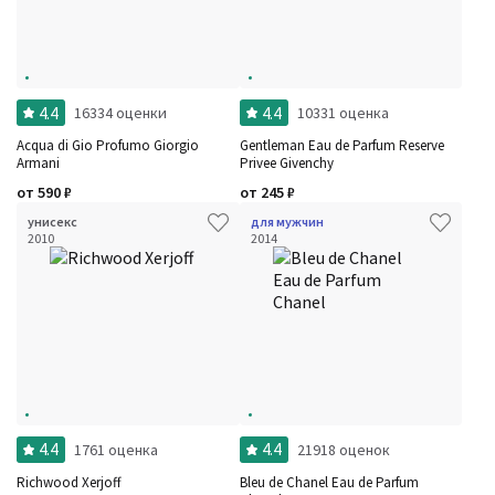
4.4
4.4
16334 оценки
10331 оценка
Acqua di Gio Profumo Giorgio
Gentleman Eau de Parfum Reserve
Armani
Privee Givenchy
от
590
₽
от
245
₽
унисекс
для мужчин
2010
2014
4.4
4.4
1761 оценка
21918 оценок
Richwood Xerjoff
Bleu de Chanel Eau de Parfum