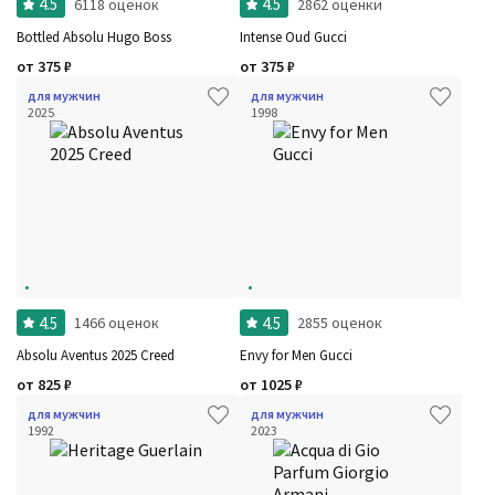
4.5
4.5
6118 оценок
2862 оценки
Bottled Absolu Hugo Boss
Intense Oud Gucci
от
375
₽
от
375
₽
для мужчин
для мужчин
2025
1998
Фильтры
Сбросить все
Для кого
Рейтинг
Количество оценок
Сбросить
Цена
Сбросить
Шлейф
Сбросить
Аккорды
Семейство
Ноты
Ароматы за последние годы
Год производства
4.5
4.5
1466 оценок
2855 оценок
Бренды
Время года
Absolu Aventus 2025 Creed
Envy for Men Gucci
Страна производитель
от
825
₽
от
1025
₽
для мужчин
для мужчин
1992
2023