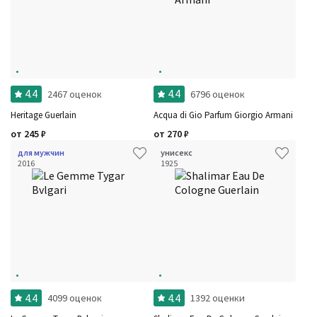
4.4
4.4
2467 оценок
6796 оценок
Heritage Guerlain
Acqua di Gio Parfum Giorgio Armani
от
245
₽
от
270
₽
для мужчин
унисекс
2016
1925
4.4
4.4
4099 оценок
1392 оценки