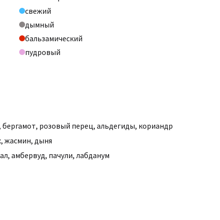
свежий
дымный
бальзамический
пудровый
,
бергамот
,
розовый перец
,
альдегиды
,
кориандр
х
,
жасмин
,
дыня
ал
,
амбервуд
,
пачули
,
лабданум