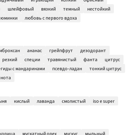
й
шлейфовый
вязкий
темный
нестойкий
зюминки
любовь с первого вдоха
мброксан
ананас
грейпфрут
дезодорант
резкий
специи
травянистый
фанта
цитрус
егиды с мандаринами
псевдо-ладан
тонкий цитрус
 нота
ыня
кислый
лаванда
смолистый
iso e super
корица
мускатный орех
мускус
мыльный