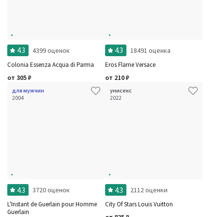
4.3
4.3
4399 оценок
18491 оценка
Colonia Essenza Acqua di Parma
Eros Flame Versace
от
305
₽
от
210
₽
для мужчин
унисекс
2004
2022
4.3
4.3
3720 оценок
2112 оценки
L'Instant de Guerlain pour Homme
City Of Stars Louis Vuitton
Guerlain