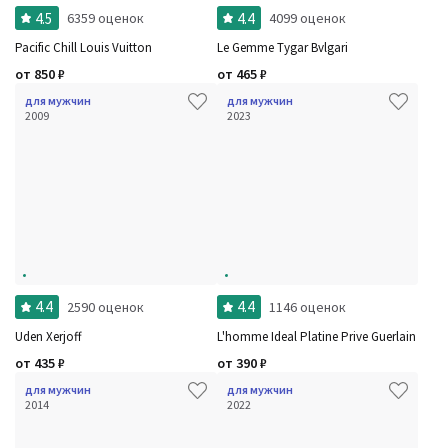
4.5
4.4
6359 оценок
4099 оценок
Pacific Chill Louis Vuitton
Le Gemme Tygar Bvlgari
от
850
₽
от
465
₽
для мужчин
для мужчин
2009
2023
4.4
4.4
2590 оценок
1146 оценок
Uden Xerjoff
L'homme Ideal Platine Prive Guerlain
от
435
₽
от
390
₽
для мужчин
для мужчин
2014
2022