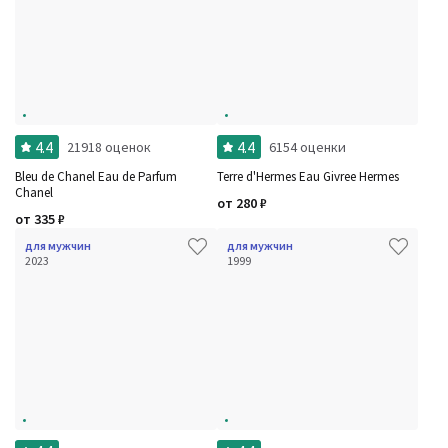
4.4
4.4
21918 оценок
6154 оценки
Bleu de Chanel Eau de Parfum
Terre d'Hermes Eau Givree Hermes
Chanel
от
280
₽
от
335
₽
для мужчин
для мужчин
2023
1999