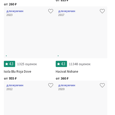
от
835
₽
от
260
₽
для мужчин
для мужчин
2023
2017
4.3
4.3
1325 оценок
11348 оценок
Isola Blu Roja Dove
Hacivat Nishane
от
955
₽
от
360
₽
для мужчин
для мужчин
2012
2020