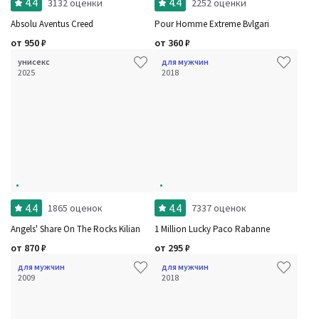
4.4
4.4
3132 оценки
2252 оценки
Absolu Aventus Creed
Pour Homme Extreme Bvlgari
от
950
₽
от
360
₽
унисекс
для мужчин
2025
2018
4.4
4.4
1865 оценок
7337 оценок
Angels' Share On The Rocks Kilian
1 Million Lucky Paco Rabanne
от
870
₽
от
295
₽
для мужчин
для мужчин
2009
2018