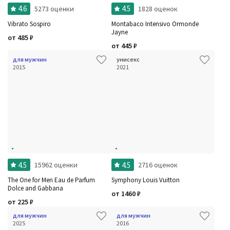
4.6
4.5
5273 оценки
1828 оценок
Vibrato Sospiro
Montabaco Intensivo Ormonde
Jayne
от
485
₽
от
445
₽
для мужчин
унисекс
2015
2021
4.5
4.5
15962 оценки
2716 оценок
The One for Men Eau de Parfum
Symphony Louis Vuitton
Dolce and Gabbana
от
1460
₽
от
225
₽
для мужчин
для мужчин
2025
2016