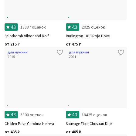
4.3
4.3
13887 оценок
2025 оценок
Spicebomb Viktor and Rolf
Burlington 1819 Roja Dove
от
215
₽
от
475
₽
для мужчин
для мужчин
2015
2021
4.3
4.3
5300 оценок
18425 оценок
CH Men Prive Carolina Herrera
Sauvage Elixir Christian Dior
от
435
₽
от
465
₽