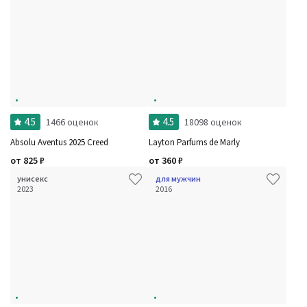
4.5
4.5
1466 оценок
18098 оценок
Absolu Aventus 2025 Creed
Layton Parfums de Marly
от
825
₽
от
360
₽
унисекс
для мужчин
2023
2016