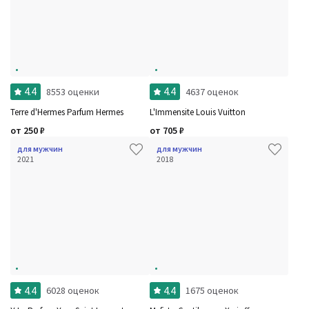
4.4
4.4
8553 оценки
4637 оценок
Terre d'Hermes Parfum Hermes
L'Immensite Louis Vuitton
от
250
₽
от
705
₽
для мужчин
для мужчин
2021
2018
4.4
4.4
6028 оценок
1675 оценок