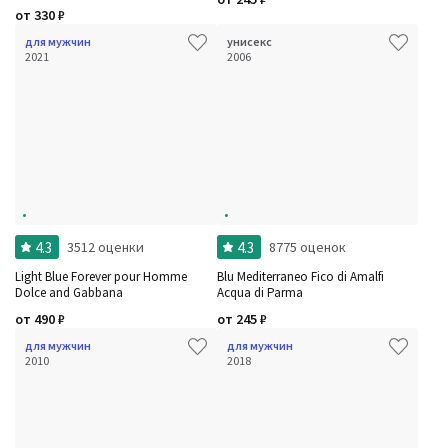
от
330
₽
для мужчин
унисекс
2021
2006
4.3
4.3
3512 оценки
8775 оценок
Light Blue Forever pour Homme
Blu Mediterraneo Fico di Amalfi
Dolce and Gabbana
Acqua di Parma
от
490
₽
от
245
₽
для мужчин
для мужчин
2010
2018