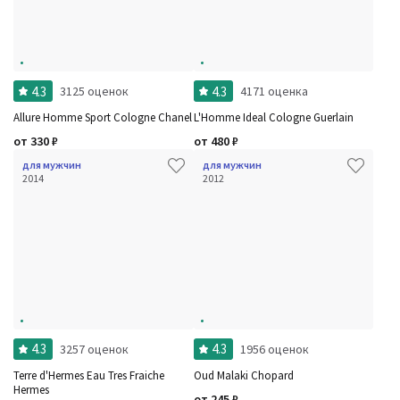
4.3
4.3
3125 оценок
4171 оценка
Allure Homme Sport Cologne Chanel
L'Homme Ideal Cologne Guerlain
от
330
₽
от
480
₽
для мужчин
для мужчин
2014
2012
4.3
4.3
3257 оценок
1956 оценок
Terre d'Hermes Eau Tres Fraiche
Oud Malaki Chopard
Hermes
от
245
₽