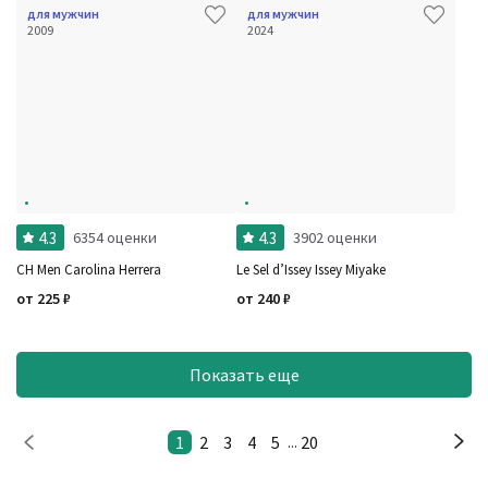
для мужчин
для мужчин
2009
2024
4.3
4.3
6354 оценки
3902 оценки
CH Men Carolina Herrera
Le Sel d’Issey Issey Miyake
от
225
₽
от
240
₽
Показать еще
1
2
3
4
5
20
...