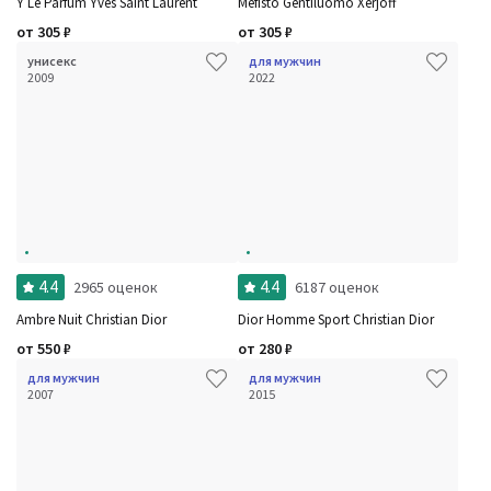
Y Le Parfum Yves Saint Laurent
Mefisto Gentiluomo Xerjoff
от
305
₽
от
305
₽
унисекс
для мужчин
2009
2022
4.4
4.4
2965 оценок
6187 оценок
Ambre Nuit Christian Dior
Dior Homme Sport Christian Dior
от
550
₽
от
280
₽
для мужчин
для мужчин
2007
2015