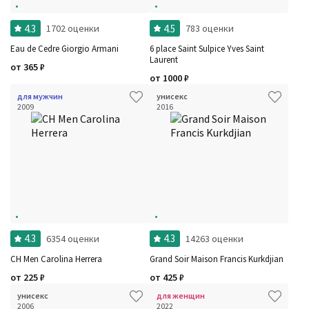
4.3
4.5
1702 оценки
783 оценки
Eau de Cedre Giorgio Armani
6 place Saint Sulpice Yves Saint
Laurent
от
365
₽
от
1000
₽
для мужчин
унисекс
2009
2016
4.3
4.3
6354 оценки
14263 оценки
CH Men Carolina Herrera
Grand Soir Maison Francis Kurkdjian
от
225
₽
от
425
₽
унисекс
для женщин
2006
2022