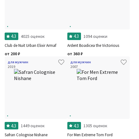
4.3
4.3
4025 оценок
1094 оценки
Club de Nuit Urban Elixir Armaf
Ardent Boadicea the Victorious
от
200
₽
от
360
₽
для мужчин
для мужчин
2019
2007
4.3
4.3
1449 оценок
1305 оценок
Safran Colognise Nishane
For Men Extreme Tom Ford