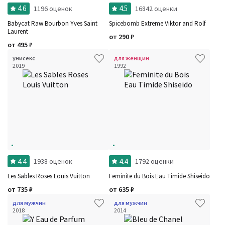
4.6
4.5
1196 оценок
16842 оценки
Babycat Raw Bourbon Yves Saint
Spicebomb Extreme Viktor and Rolf
Laurent
от
290
₽
от
495
₽
унисекс
для женщин
2019
1992
4.4
4.4
1938 оценок
1792 оценки
Les Sables Roses Louis Vuitton
Feminite du Bois Eau Timide Shiseido
от
735
₽
от
635
₽
для мужчин
для мужчин
2018
2014