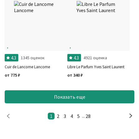
4.3
4.3
1345 оценок
4921 оценка
Cuir de Lancome Lancome
Libre Le Parfum Yves Saint Laurent
от
775
₽
от
340
₽
Показать еще
1
2
3
4
5
28
...