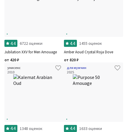
4.4
4.4
6722 оценки
1455 оценок
Jubilation XXV for Men Amouage
Amber Aoud Crystal Roja Dove
от
420
₽
от
820
₽
унисекс
для мужчин
2010
2025
4.4
4.4
1348 оценок
1633 оценки