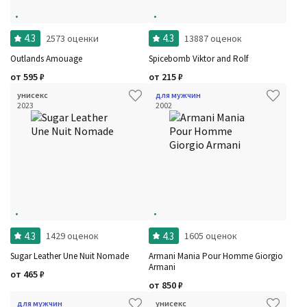
4.3
4.3
2573 оценки
13887 оценок
Outlands Amouage
Spicebomb Viktor and Rolf
от
595
₽
от
215
₽
унисекс
для мужчин
2023
2002
4.3
4.3
1429 оценок
1605 оценок
Sugar Leather Une Nuit Nomade
Armani Mania Pour Homme Giorgio
Armani
от
465
₽
от
850
₽
для мужчин
унисекс