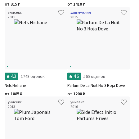
от
315
₽
от
1410
₽
унисекс
для мужчин
2019
2015
4.3
4.6
1748 оценок
565 оценок
Nefs Nishane
Parfum De La Nuit No 3 Roja Dove
от
1085
₽
от
1200
₽
унисекс
унисекс
2013
2016