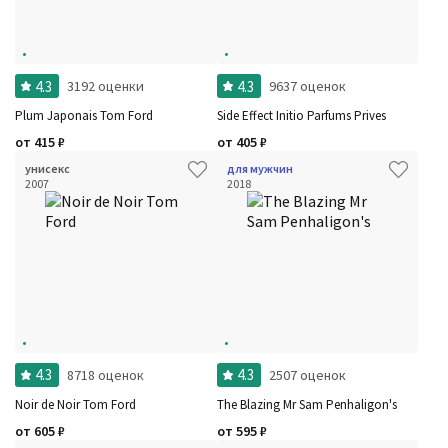
4.3
4.3
3192 оценки
9637 оценок
Plum Japonais Tom Ford
Side Effect Initio Parfums Prives
от
415
₽
от
405
₽
унисекс
для мужчин
2007
2018
4.3
4.3
8718 оценок
2507 оценок
Noir de Noir Tom Ford
The Blazing Mr Sam Penhaligon's
от
605
₽
от
595
₽