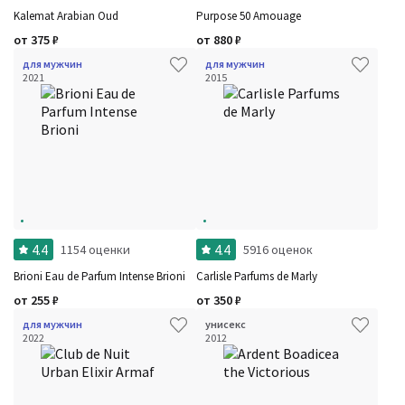
Kalemat Arabian Oud
Purpose 50 Amouage
от
375
₽
от
880
₽
для мужчин
для мужчин
2021
2015
Фильтры
Сбросить все
Для кого
Рейтинг
Количество оценок
Сбросить
Цена
Сбросить
Шлейф
Сбросить
Аккорды
Семейство
Ноты
Ароматы за последние годы
Год производства
4.4
4.4
1154 оценки
5916 оценок
Бренды
Время года
Brioni Eau de Parfum Intense Brioni
Carlisle Parfums de Marly
Страна производитель
от
255
₽
от
350
₽
для мужчин
унисекс
2022
2012