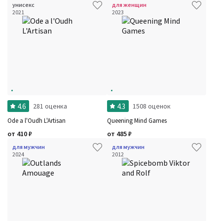
унисекс
для женщин
2021
2023
4.6
4.3
281 оценка
1508 оценок
Ode a l'Oudh L'Artisan
Queening Mind Games
от
410
₽
от
485
₽
для мужчин
для мужчин
2024
2012