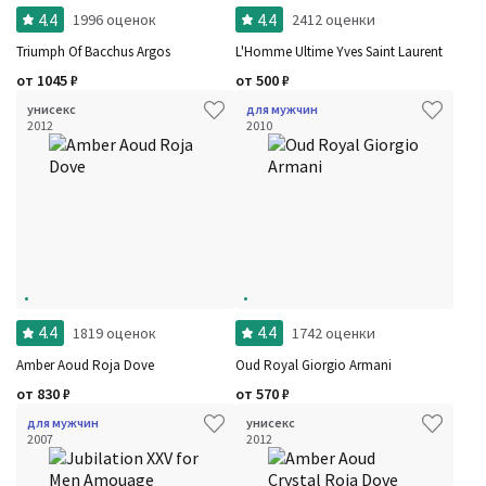
4.4
4.4
1996 оценок
2412 оценки
Triumph Of Bacchus Argos
L'Homme Ultime Yves Saint Laurent
от
1045
₽
от
500
₽
унисекс
для мужчин
2012
2010
4.4
4.4
1819 оценок
1742 оценки
Amber Aoud Roja Dove
Oud Royal Giorgio Armani
от
830
₽
от
570
₽
для мужчин
унисекс
2007
2012