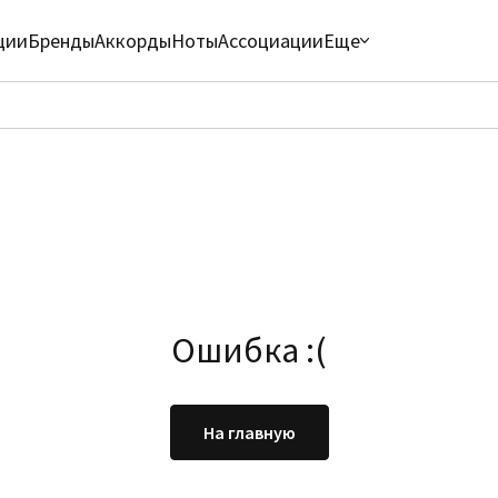
ции
Бренды
Аккорды
Ноты
Ассоциации
Еще
Ошибка :(
На главную