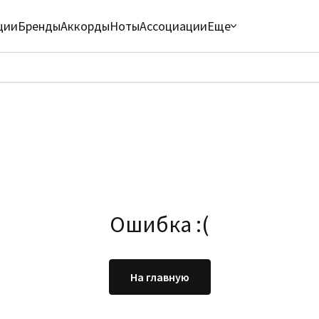
ции
Бренды
Аккорды
Ноты
Ассоциации
Еще
Ошибка :(
На главную