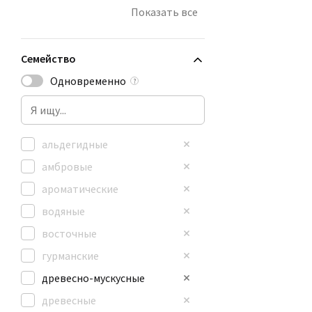
бензин
Показать все
бумага
ванильный
Семейство
Одновременно
?
альдегидные
амбровые
ароматические
водяные
восточные
гурманские
древесно-мускусные
древесные