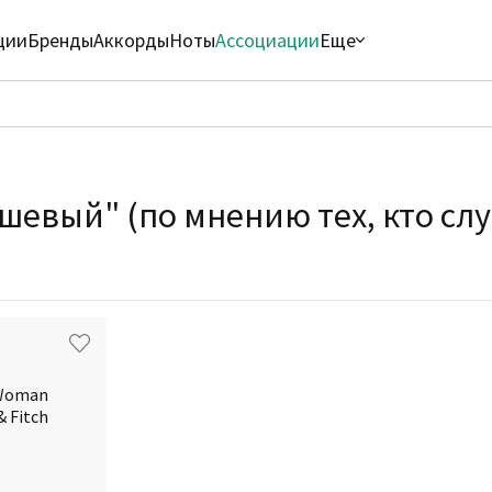
ции
Бренды
Аккорды
Ноты
Ассоциации
Еще
ушевый" (по мнению тех, кто сл