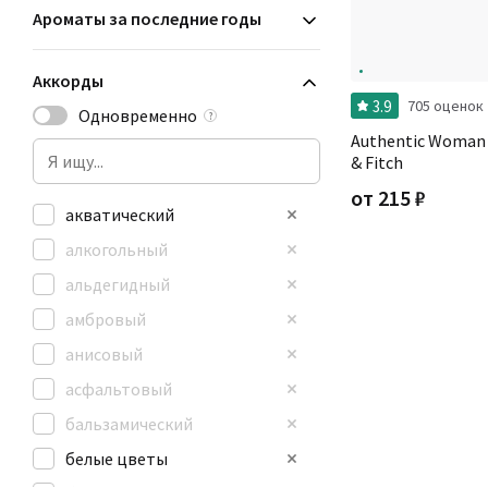
Ароматы за последние годы
Аккорды
3.9
705 оценок
Одновременно
?
Authentic Woman
& Fitch
от
215
₽
акватический
алкогольный
альдегидный
амбровый
анисовый
асфальтовый
бальзамический
белые цветы