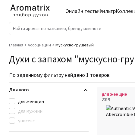
Онлайн тесты
Фильтр
Коллек
Главная
Ассоциации
Мускусно-грушевый
Духи с запахом "мускусно-гр
По заданному фильтру найдено 1 товаров
Для кого
для женщин
2019
для женщин
для мужчин
унисекс