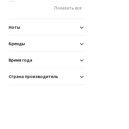
зеленые
Показать все
кожаные
мускусные
Ноты
Бренды
Время года
Страна производитель