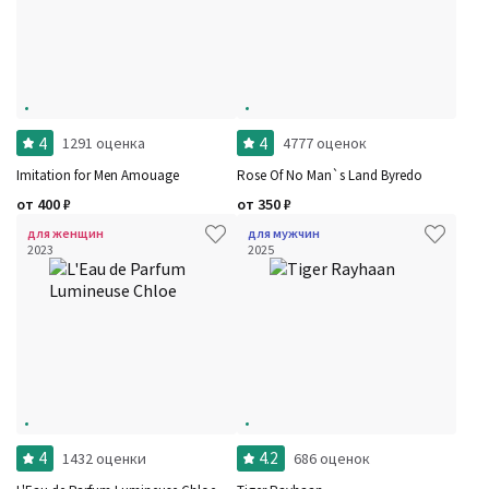
4
4
1291 оценка
4777 оценок
Imitation for Men Amouage
Rose Of No Man`s Land Byredo
от
400
₽
от
350
₽
для женщин
для мужчин
2023
2025
4
4.2
1432 оценки
686 оценок