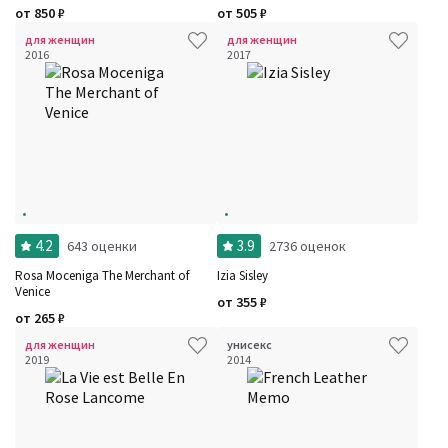
от
850
₽
от
505
₽
для женщин
для женщин
2016
2017
4.2
3.9
643 оценки
2736 оценок
Rosa Moceniga The Merchant of
Izia Sisley
Venice
от
355
₽
от
265
₽
для женщин
унисекс
2019
2014