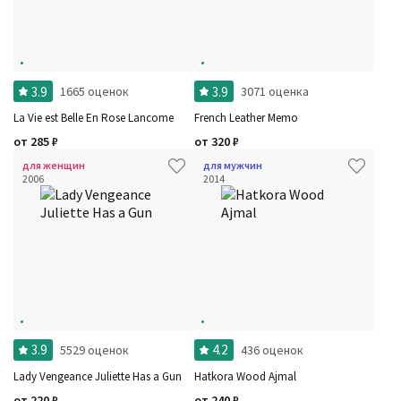
3.9
3.9
1665 оценок
3071 оценка
La Vie est Belle En Rose Lancome
French Leather Memo
от
285
₽
от
320
₽
для женщин
для мужчин
2006
2014
3.9
4.2
5529 оценок
436 оценок
Lady Vengeance Juliette Has a Gun
Hatkora Wood Ajmal
от
220
₽
от
240
₽