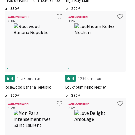
L'Eau de Parfum Lumineuse Chloe
Tiger Rayhaan
от
330
₽
от
200
₽
для женщин
для женщин
2006
1997
Фильтры
Сбросить все
Для кого
Рейтинг
Количество оценок
Сбросить
Цена
Сбросить
Шлейф
Стойкость
Аккорды
Семейство
Ноты
Ароматы за последние годы
4
4
1153 оценки
1286 оценок
Год производства
Сбросить
Rosewood Banana Republic
Loukhoum Keiko Mecheri
Бренды
Время года
от
200
₽
от
370
₽
Страна производитель
для женщин
для женщин
2020
2024