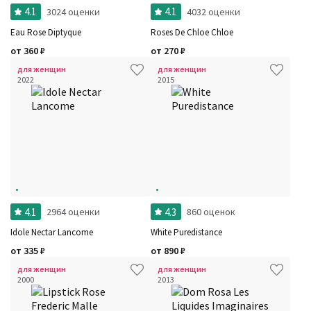
4.1
4.1
3024 оценки
4032 оценки
Eau Rose Diptyque
Roses De Chloe Chloe
от
360
₽
от
270
₽
для женщин
для женщин
2022
2015
4.1
4.3
2964 оценки
860 оценок
Idole Nectar Lancome
White Puredistance
от
335
₽
от
890
₽
для женщин
для женщин
2000
2013