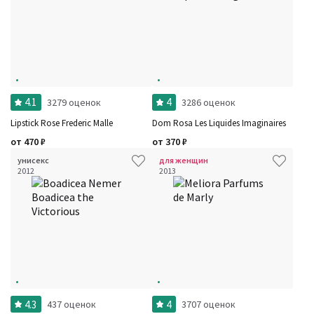
4.1
4
3279 оценок
3286 оценок
Lipstick Rose Frederic Malle
Dom Rosa Les Liquides Imaginaires
от
470
₽
от
370
₽
унисекс
для женщин
2012
2013
4.3
4
437 оценок
3707 оценок