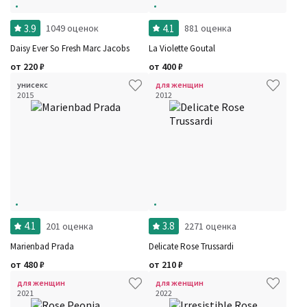
3.9
4.1
1049 оценок
881 оценка
Daisy Ever So Fresh Marc Jacobs
La Violette Goutal
от
220
₽
от
400
₽
унисекс
для женщин
2015
2012
4.1
3.8
201 оценка
2271 оценка
Marienbad Prada
Delicate Rose Trussardi
от
480
₽
от
210
₽
для женщин
для женщин
2021
2022