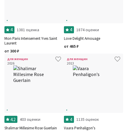
4
4
1381 оценка
1874 оценки
Mon Paris Intensement Yves Saint
Love Delight Amouage
Laurent
от
465
₽
от
300
₽
для женщин
для женщин
2026
2013
4.2
4
403 оценки
1135 оценок
Shalimar Millesime Rose Guerlain
Vaara Penhaligon's