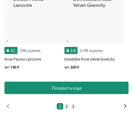
4.1
3.8
290 оценок
1198 оценок
Rose Peonia Lancome
Irresistible Rose Velvet Givenchy
от
740
₽
от
300
₽
Показать еще
1
2
3