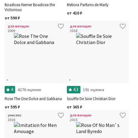
Boadicea Nemer Boadicea the
Meliora Parfums de Marly
Victorious
от
410
₽
от
590
₽
для женщин
для женщин
2009
2018
4
4.3
4276 оценок
191 оценка
Rose The One Dolce and Gabbana
Souffle De Soie Christian Dior
от
595
₽
от
365
₽
унисекс
для женщин
2018
2015