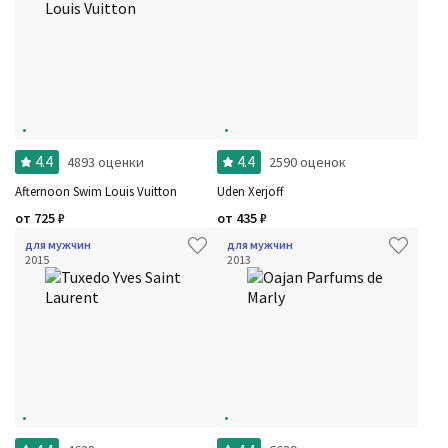
4.4
4.4
4893 оценки
2590 оценок
Afternoon Swim Louis Vuitton
Uden Xerjoff
от
725
₽
от
435
₽
для мужчин
для мужчин
2015
2013