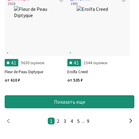
2018
1992
4.1
4.1
5630 оценок
2344 оценки
Fleur de Peau Diptyque
Erolfa Creed
от
610
₽
от
535
₽
Показать еще
1
2
3
4
5
9
...