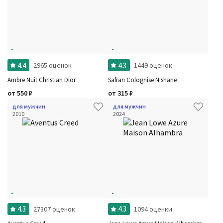
4.4
4.3
2965 оценок
1449 оценок
Ambre Nuit Christian Dior
Safran Colognise Nishane
от
550
₽
от
315
₽
для мужчин
для мужчин
2010
2024
4.3
4.3
27307 оценок
1094 оценки