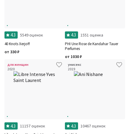
4.3
4.3
5549 оценок
1551 оценка
40 Knots Xerjoff
PHI Une Rose de Kandahar Tauer
Perfumes
от
330
₽
от
1030
₽
для женщин
унисекс
2020
2019
4.3
4.3
11157 оценок
10467 оценок