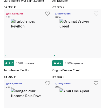
Libre Intense Yves Saint Laurent
Ani Nishane
от
335
₽
от
355
₽
для женщин
для мужчин
1981
2004
4.2
4.2
1028 оценок
3506 оценок
Turbulences Revillon
Original Vetiver Creed
от
200
₽
от
485
₽
для мужчин
для мужчин
2011
2021