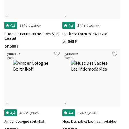
4.2
4.2
2346 оценок
1443 оценки
L'Homme Parfum Intense Yves Saint
Black Sea Lorenzo Pazzaglia
Laurent
от
565
₽
от
500
₽
унисекс
унисекс
2019
2019
4.4
4.4
465 оценок
574 оценки
Amber Cologne Bortnikoff
Musc Des Sables Les Indemodables