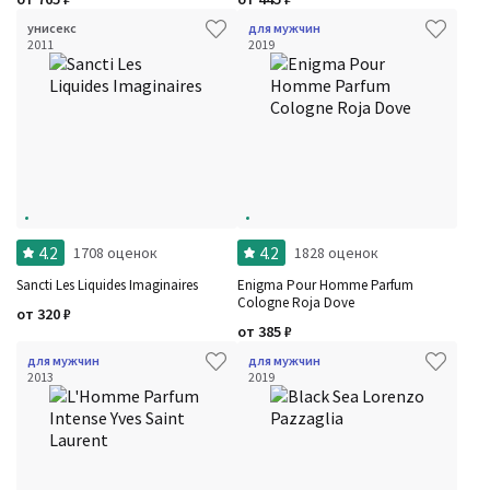
унисекс
для мужчин
2011
2019
4.2
4.2
1708 оценок
1828 оценок
Sancti Les Liquides Imaginaires
Enigma Pour Homme Parfum
Cologne Roja Dove
от
320
₽
от
385
₽
для мужчин
для мужчин
2013
2019