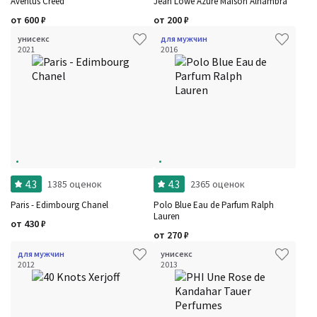
Aventus Creed
Jean Lowe Azure Maison Alhambra
от
600
₽
от
200
₽
унисекс
для мужчин
2021
2016
Фильтры
Сбросить все
Для кого
Рейтинг
Количество оценок
Сбросить
Цена
Сбросить
Шлейф
Стойкость
Аккорды
Семейство
Ноты
4.3
4.3
1385 оценок
2365 оценок
Ароматы за последние годы
Год производства
Paris - Edimbourg Chanel
Polo Blue Eau de Parfum Ralph
Бренды
Lauren
от
430
₽
Время года
от
270
₽
Страна производитель
для мужчин
унисекс
2012
2013