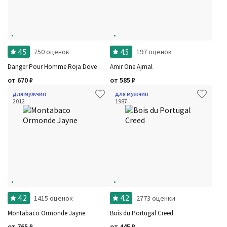
4.5
4.5
750 оценок
197 оценок
Danger Pour Homme Roja Dove
Amir One Ajmal
от
670
₽
от
585
₽
для мужчин
для мужчин
2012
1987
4.2
4.2
1415 оценок
2773 оценки
Montabaco Ormonde Jayne
Bois du Portugal Creed
от
765
₽
от
445
₽