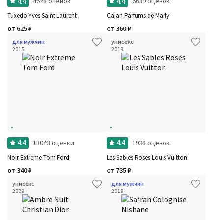
4.4
4.4
4628 оценок
6639 оценок
Tuxedo Yves Saint Laurent
Oajan Parfums de Marly
от
625
₽
от
360
₽
для мужчин
унисекс
2015
2019
4.4
4.4
13043 оценки
1938 оценок
Noir Extreme Tom Ford
Les Sables Roses Louis Vuitton
от
340
₽
от
735
₽
унисекс
для мужчин
2009
2019