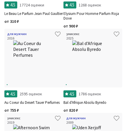
4.5
4.5
17724 оценки
1268 оценок
Le Beau Le Parfum Jean Paul Gaultier
Elysium Pour Homme Parfum Roja
Dove
от
310
₽
от
900
₽
для мужчин
унисекс
2016
2025
4.5
4.5
2595 оценок
1786 оценок
Au Coeur du Desert Tauer Perfumes
Bal d'Afrique Absolu Byredo
от
755
₽
от
820
₽
унисекс
для мужчин
2019
2009