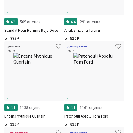
4.3
4.4
509 оценок
291 оценка
Scandal Pour Homme Roja Dove
Arrakis Tiziana Terenzi
от
775
₽
от
520
₽
унисекс
для мужчин
2019
2014
4.1
4.1
1138 оценок
1161 оценка
Encens Mythique Guerlain
Patchouli Absolu Tom Ford
от
335
₽
от
835
₽
для женщин
для мужчин