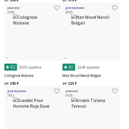
от
990
₽
от
970
₽
унисекс
для мужчин
2018
2019
4.2
4.1
1071 оценка
2145 оценок
Colognise Nishane
Man Wood Neroli Bvlgari
от
245
₽
от
225
₽
для мужчин
унисекс
2011
2019