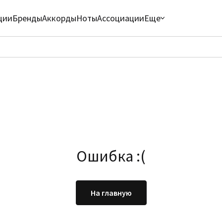
ции
Бренды
Аккорды
Ноты
Ассоциации
Еще
Ошибка :(
На главную