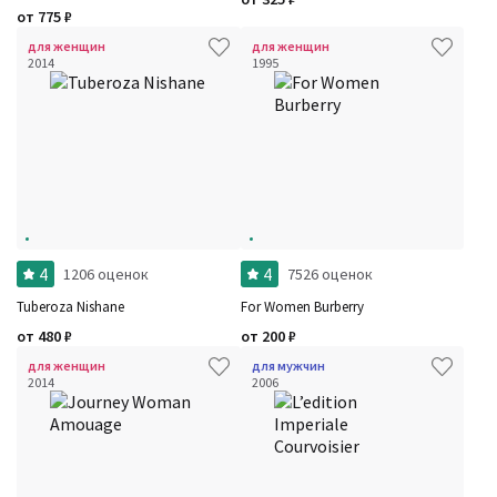
от
775
₽
для женщин
для женщин
2014
1995
4
4
1206 оценок
7526 оценок
Tuberoza Nishane
For Women Burberry
от
480
₽
от
200
₽
для женщин
для мужчин
2014
2006