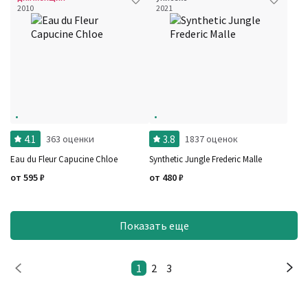
2010
2021
4.1
3.8
363 оценки
1837 оценок
Eau du Fleur Capucine Chloe
Synthetic Jungle Frederic Malle
от
595
₽
от
480
₽
Показать еще
1
2
3