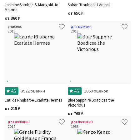
Jasmine Sambac & Marigold Jo
Safran Troublant L'Artisan
Malone
от
650
₽
от
360
₽
унисекс
для мужчин
2016
2013
4.2
4.2
3922 оценки
1060 оценок
Eau de Rhubarbe Ecarlate Hermes
Blue Sapphire Boadicea the
Victorious
от
215
₽
от
765
₽
для женщин
для женщин
2019
1988