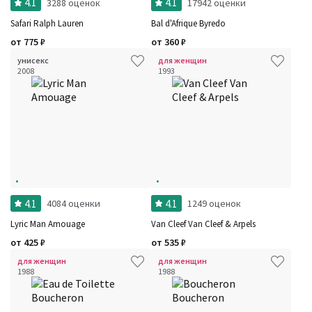
4.1
4.1
3288 оценок
17942 оценки
Safari Ralph Lauren
Bal d'Afrique Byredo
от
775
₽
от
360
₽
унисекс
для женщин
Фильтры
Сбросить все
2008
1993
Для кого
Рейтинг
Количество оценок
Сбросить
Цена
Сбросить
Шлейф
Сбросить
Аккорды
Семейство
Ноты
Ароматы за последние годы
Год производства
Сбросить
Бренды
4.1
4.1
4084 оценки
1249 оценок
Время года
Страна производитель
Lyric Man Amouage
Van Cleef Van Cleef & Arpels
от
425
₽
от
535
₽
для женщин
для женщин
1988
1988