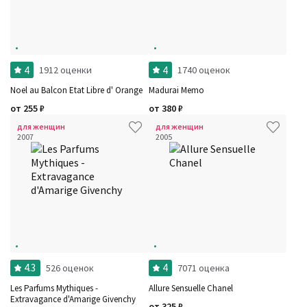
4
4
1912 оценки
1740 оценок
Noel au Balcon Etat Libre d' Orange
Madurai Memo
от
255
₽
от
380
₽
для женщин
для женщин
2007
2005
4.3
4
526 оценок
7071 оценка
Les Parfums Mythiques -
Allure Sensuelle Chanel
Extravagance d'Amarige Givenchy
от
325
₽