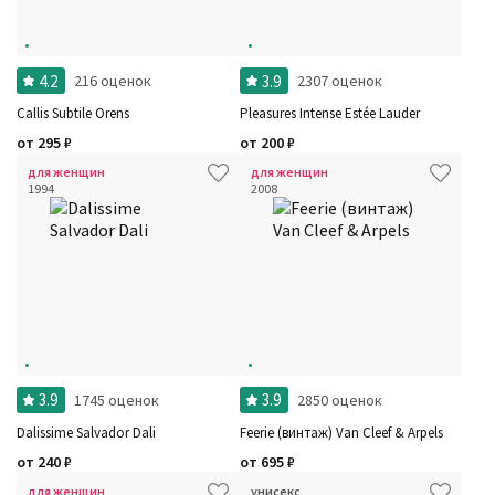
4.2
3.9
216 оценок
2307 оценок
Callis Subtile Orens
Pleasures Intense Estée Lauder
от
295
₽
от
200
₽
для женщин
для женщин
1994
2008
3.9
3.9
1745 оценок
2850 оценок
Dalissime Salvador Dali
Feerie (винтаж) Van Cleef & Arpels
от
240
₽
от
695
₽
для женщин
унисекс