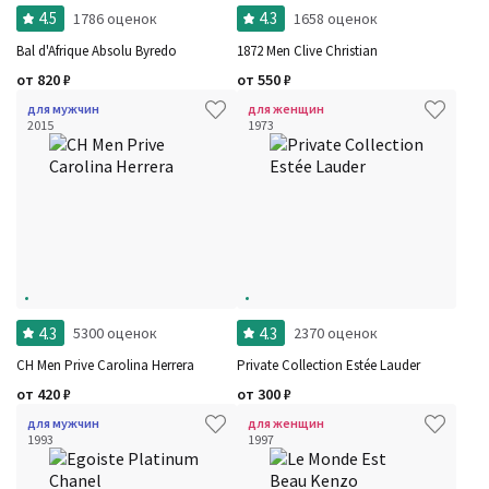
4.5
4.3
1786 оценок
1658 оценок
Bal d'Afrique Absolu Byredo
1872 Men Clive Christian
от
820
₽
от
550
₽
для мужчин
для женщин
2015
1973
4.3
4.3
5300 оценок
2370 оценок
CH Men Prive Carolina Herrera
Private Collection Estée Lauder
от
420
₽
от
300
₽
для мужчин
для женщин
1993
1997