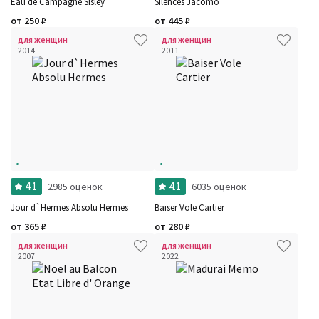
Eau de Campagne Sisley
Silences Jacomo
от
250
₽
от
445
₽
для женщин
для женщин
2014
2011
4.1
4.1
2985 оценок
6035 оценок
Jour d`Hermes Absolu Hermes
Baiser Vole Cartier
от
365
₽
от
280
₽
для женщин
для женщин
2007
2022