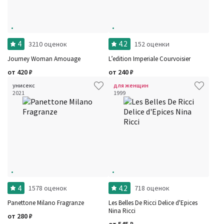
4
4.2
3210 оценок
152 оценки
Journey Woman Amouage
L’edition Imperiale Courvoisier
от
420
₽
от
240
₽
унисекс
для женщин
2021
1999
4
4.2
1578 оценок
718 оценок
Panettone Milano Fragranze
Les Belles De Ricci Delice d'Epices
Nina Ricci
от
280
₽