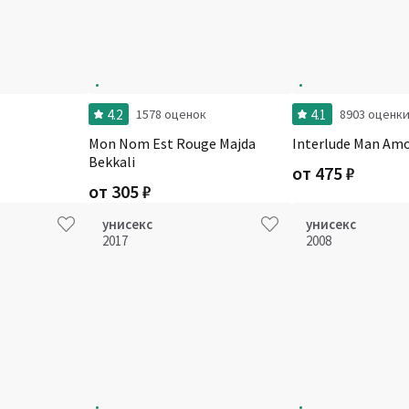
4.2
4.1
1578 оценок
8903 оценк
Mon Nom Est Rouge Majda
Interlude Man Am
Bekkali
от
475
₽
от
305
₽
унисекс
унисекс
2017
2008