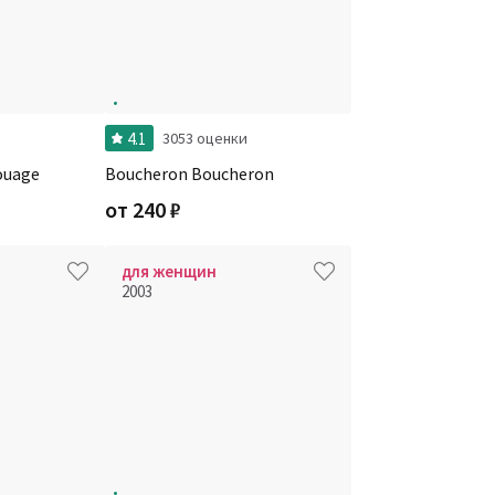
4.1
и
3053 оценки
ouage
Boucheron Boucheron
от
240
₽
для женщин
2003