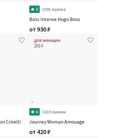
4
1591 оценка
Boss Intense Hugo Boss
от
930
₽
для женщин
2014
4
3210 оценок
n Crivelli
Journey Woman Amouage
от
420
₽