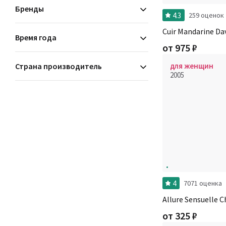
Бренды
4.3
259 оценок
Cuir Mandarine Da
Время года
от
975
₽
Страна производитель
для женщин
2005
4
7071 оценка
Allure Sensuelle C
от
325
₽