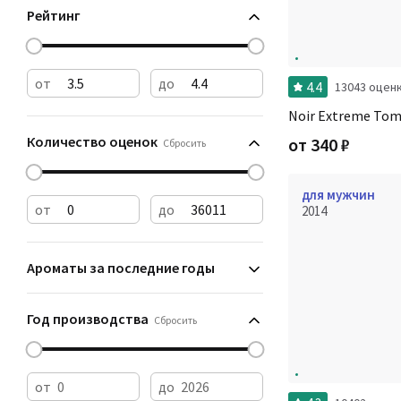
Рейтинг
от
до
4.4
13043 оцен
Noir Extreme Tom
Количество оценок
от
340
₽
Сбросить
для мужчин
от
до
2014
Ароматы за последние годы
Год производства
Сбросить
от
до