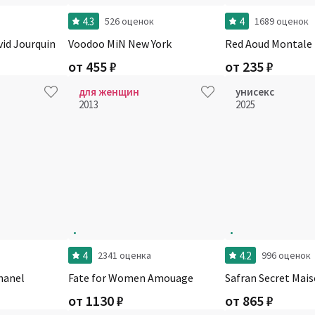
4.3
4
526 оценок
1689 оценок
vid Jourquin
Voodoo MiN New York
Red Aoud Montale
от
455
₽
от
235
₽
для женщин
унисекс
2013
2025
4
4.2
2341 оценка
996 оценок
hanel
Fate for Women Amouage
Safran Secret Maiso
от
1130
₽
от
865
₽