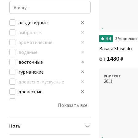
альдегидные
амбровые
4.4
394 оценки
ароматические
Basala Shiseido
водяные
от
1480
₽
восточные
гурманские
унисекс
2011
древесно-мускусные
древесные
зеленые
Показать все
кожаные
мускусные
Ноты