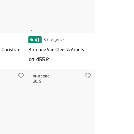
4.1
к
531 оценка
 Christian
Birmane Van Cleef & Arpels
от
455
₽
унисекс
2019