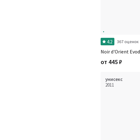
4.2
367 оценок
Noir d'Orient Evo
от
445
₽
унисекс
2011