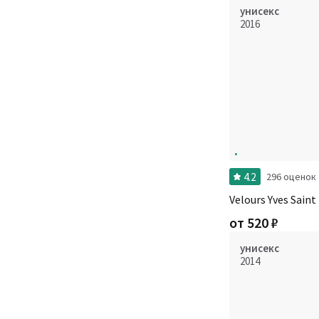
унисекс
2016
4.2
296 оценок
Velours Yves Saint
от
520
₽
унисекс
2014