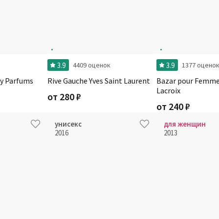
3.9
3.9
4409 оценок
1377 оцено
dy Parfums
Rive Gauche Yves Saint Laurent
Bazar pour Femme
Lacroix
от
280
₽
от
240
₽
унисекс
для женщин
2016
2013