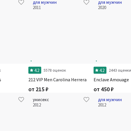
для мужчин
для мужчин
2011
2020
4.2
4.2
к
5578 оценок
2443 оценк
s
212 VIP Men Carolina Herrera
Enclave Amouage
от
215
₽
от
450
₽
унисекс
для мужчин
2012
2012