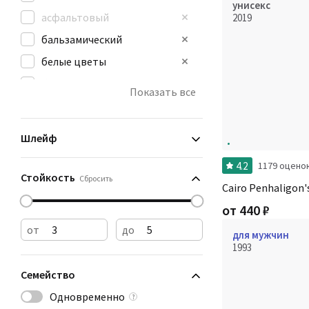
унисекс
асфальтовый
2019
бальзамический
белые цветы
бензин
Показать все
бумага
ванильный
Шлейф
4.2
1179 оцено
Стойкость
Сбросить
Cairo Penhaligon'
от
440
₽
от
до
для мужчин
1993
Семейство
Одновременно
?