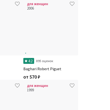
для женщин
2006
4.2
895 оценок
Baghari Robert Piguet
от
570
₽
для женщин
1999