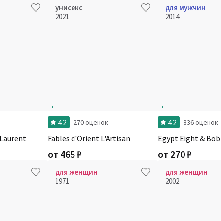
унисекс
для мужчин
2021
2014
4.2
4.2
270 оценок
836 оценок
 Laurent
Fables d'Orient L'Artisan
Egypt Eight & Bob
от
465
₽
от
270
₽
для женщин
для женщин
1971
2002