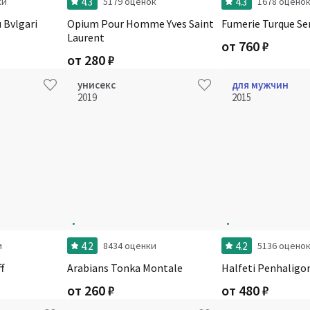
4.3
4.3
ки
5179 оценок
1678 оцено
 Bvlgari
Opium Pour Homme Yves Saint
Fumerie Turque Se
Laurent
от
760
₽
от
280
₽
унисекс
для мужчин
2019
2015
4.2
4.2
и
8434 оценки
5136 оцено
f
Arabians Tonka Montale
Halfeti Penhaligo
от
260
₽
от
480
₽