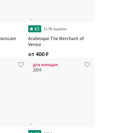
4.3
и
1178 оценок
 Marocain
Arabesque The Merchant of
Venice
от
400
₽
для женщин
2004