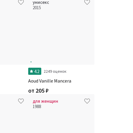
унисекс
2015
4.2
и
2249 оценок
Aoud Vanille Mancera
от
205
₽
для женщин
1988