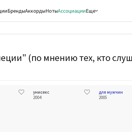
ции
Бренды
Аккорды
Ноты
Ассоциации
Еще
пеции" (по мнению тех, кто слу
унисекс
для мужчин
2004
2005