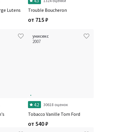
4.3
к
1324 оценки
rge Lutens
Trouble Boucheron
от
715
₽
унисекс
2007
4.2
к
30618 оценок
n's
Tobacco Vanille Tom Ford
от
540
₽