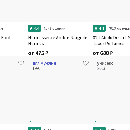
4.4
4.4
ки
4172 оценки
7813 оценк
 Ford
Hermessence Ambre Narguile
02 L'Air du Desert
Hermes
Tauer Perfumes
от
475
₽
от
680
₽
для мужчин
унисекс
1995
2003