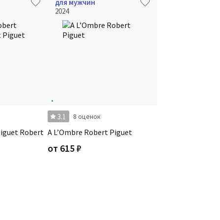
для мужчин
2024
3.1
8 оценок
Piguet Robert
A L’Ombre Robert Piguet
от
615
₽