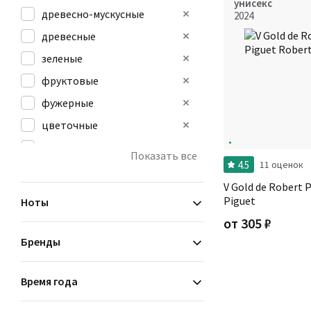
унисекс
древесно-мускусные
2024
древесные
зеленые
фруктовые
фужерные
цветочные
шипровые
Показать все
4.5
11 оценок
V Gold de Robert 
Piguet
Ноты
от
305
₽
Бренды
Время года