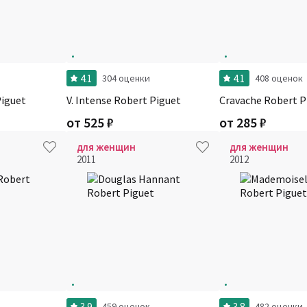
4.1
4.1
304 оценки
408 оценок
Piguet
V. Intense Robert Piguet
Cravache Robert P
от
525
₽
от
285
₽
для женщин
для женщин
2011
2012
3.9
3.8
459 оценок
482 оценки