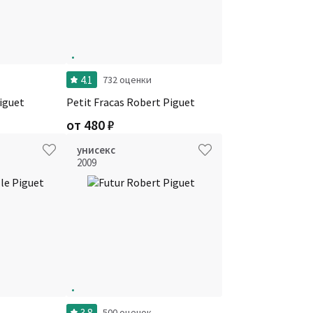
4.1
732 оценки
iguet
Petit Fracas Robert Piguet
от
480
₽
унисекс
2009
3.8
500 оценок