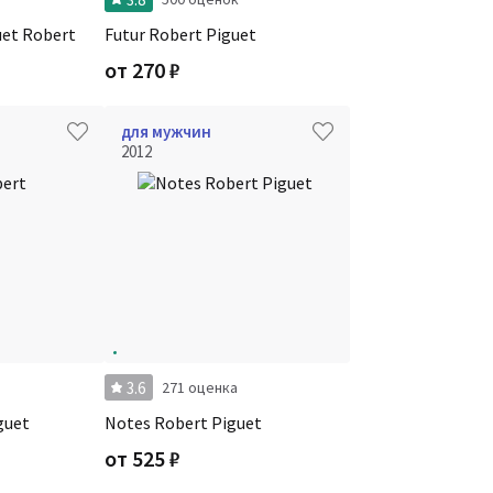
uet Robert
Futur Robert Piguet
от
270
₽
для мужчин
2012
3.6
271 оценка
guet
Notes Robert Piguet
от
525
₽