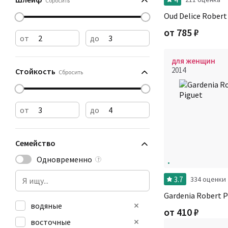
Сбросить
Oud Delice Robert
от
785
₽
от
до
для женщин
2014
Стойкость
Сбросить
от
до
Семейство
Одновременно
?
3.7
334 оценки
Gardenia Robert P
водяные
от
410
₽
восточные