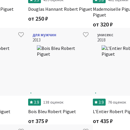
 Piguet
Douglas Hannant Robert Piguet
Mademoiselle Pig
Piguet
от
250
₽
от
320
₽
для мужчин
унисекс
2013
2018
3.9
3.9
138 оценок
76 оценок
iguet
Bois Bleu Robert Piguet
L'Entier Robert Pi
от
375
₽
от
435
₽