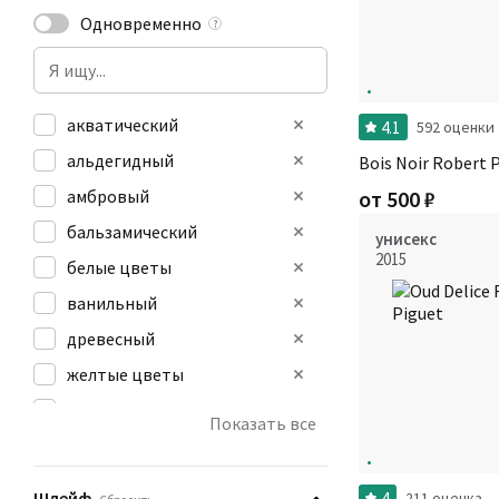
Одновременно
?
акватический
4.1
592 оценки
альдегидный
Bois Noir Robert 
амбровый
от
500
₽
бальзамический
унисекс
2015
белые цветы
ванильный
древесный
желтые цветы
животный
Показать все
зеленый
землистый
Шлейф
4
211 оценка