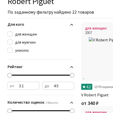
Robert Piguet
По заданному фильтру найдено 22 товаров
Для кого
для женщин
2007
для женщин
для мужчин
унисекс
Рейтинг
от
до
4.2
1570 оцено
V Robert Piguet
Количество оценок
от
340
₽
Сбросить
для женщин