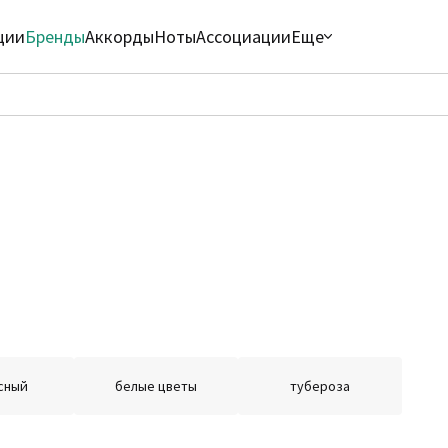
ции
Бренды
Аккорды
Ноты
Ассоциации
Еще
сный
белые цветы
тубероза