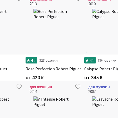
2013
2010
4.2
4.1
323 оценки
864 оценки
guet
Rose Perfection Robert Piguet
Calypso Robert Pi
от
420
₽
от
345
₽
для женщин
для мужчин
2014
2007