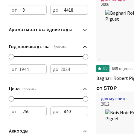
2006
от
до
Ароматы за последние годы
Год производства
Сбросить
4.2
895 оценок
от
до
Baghari Robert Pi
от
570
₽
Цена
Сбросить
для мужчин
2012
от
до
Аккорды