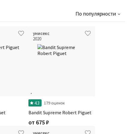
По популярности
унисекс
2020
4.3
179 оценок
uet
Bandit Supreme Robert Piguet
от
675
₽
унисекс