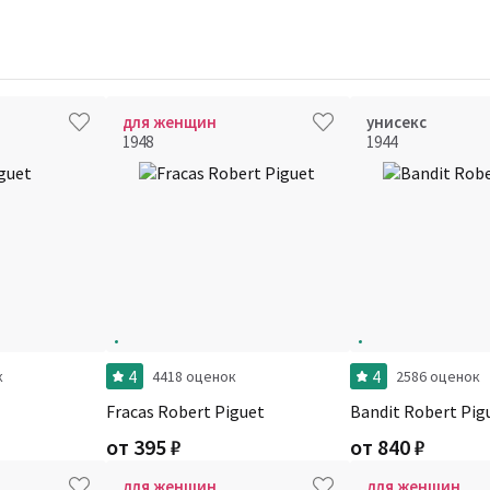
для женщин
унисекс
1948
1944
4
4
к
4418 оценок
2586 оценок
Fracas Robert Piguet
Bandit Robert Pig
от
395
₽
от
840
₽
для женщин
для женщин