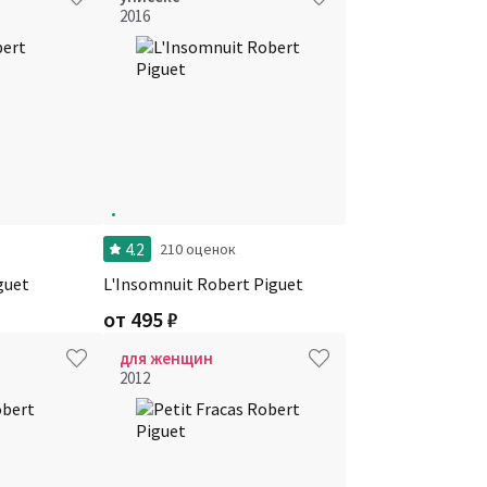
2016
4.2
210 оценок
guet
L'Insomnuit Robert Piguet
от
495
₽
для женщин
2012