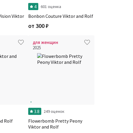
4
и
601 оценка
ision Viktor
Bonbon Couture Viktor and Rolf
от
300
₽
для женщин
2025
3.8
249 оценок
nd Rolf
Flowerbomb Pretty Peony
Viktor and Rolf