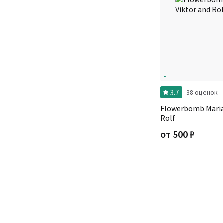
3.7
38 оценок
Flowerbomb Maria
Rolf
от
500
₽