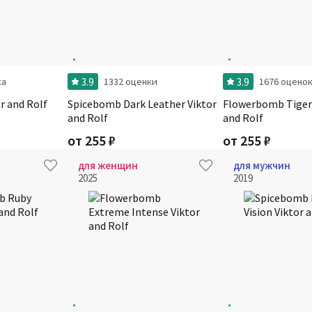
3.9
3.9
ка
1332 оценки
1676 оцено
r and Rolf
Spicebomb Dark Leather Viktor
Flowerbomb Tiger 
and Rolf
and Rolf
от
255
₽
от
255
₽
для женщин
для мужчин
2025
2019