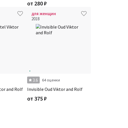
от
280
₽
для женщин
2018
3.6
64 оценки
tor and Rolf
Invisible Oud Viktor and Rolf
от
375
₽