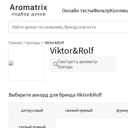
Онлайн тесты
Фильтр
Коллек
Главная
Бренды
Viktor&Rolf
Viktor&Rolf
Смотреть ароматы
бренда
Выберите аккорд для бренда Viktor&Rolf
цитрусовый
свежий пряный
фуже
теплый пряный