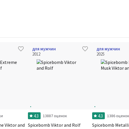
для мужчин
для мужчин
2012
2025
4.3
4.3
ки
13887 оценок
1386 оцено
e Viktor and
Spicebomb Viktor and Rolf
Spicebomb Metalli