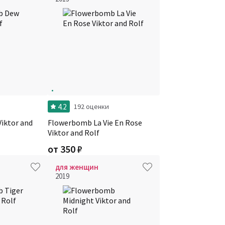
4.2
и
192 оценки
iktor and
Flowerbomb La Vie En Rose
Viktor and Rolf
от
350
₽
для женщин
2019