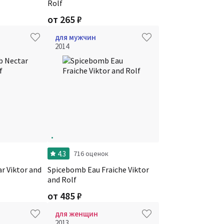
Rolf
от
265
₽
для мужчин
2014
4.3
и
716 оценок
r Viktor and
Spicebomb Eau Fraiche Viktor
and Rolf
от
485
₽
для женщин
2013