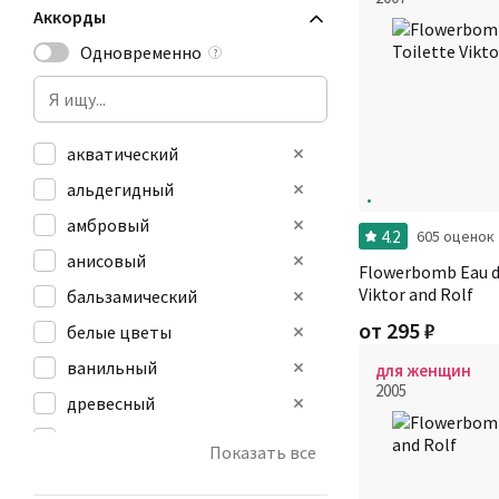
Аккорды
Одновременно
?
акватический
альдегидный
амбровый
4.2
605 оценок
анисовый
Flowerbomb Eau d
Viktor and Rolf
бальзамический
от
295
₽
белые цветы
ванильный
для женщин
2005
древесный
дымный
Показать все
зеленый