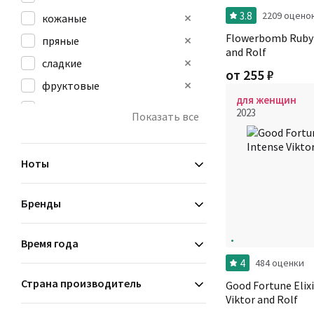
3.8
2209 оцено
кожаные
Flowerbomb Ruby 
пряные
and Rolf
сладкие
от
255
₽
фруктовые
для женщин
фужерные
2023
Показать все
цветочные
Ноты
Бренды
Время года
4
484 оценки
Страна производитель
Good Fortune Elixi
Viktor and Rolf