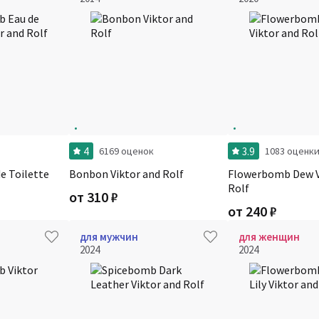
4
3.9
6169 оценок
1083 оценк
e Toilette
Bonbon Viktor and Rolf
Flowerbomb Dew V
Rolf
от
310
₽
от
240
₽
для мужчин
для женщин
2024
2024