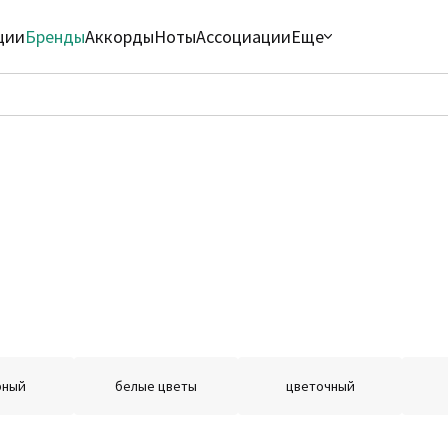
ции
Бренды
Аккорды
Ноты
Ассоциации
Еще
рный
белые цветы
цветочный