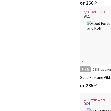
от
260
₽
для женщин
2022
3.5
2288 оцено
Good Fortune Vikt
от
285
₽
для женщин
2021