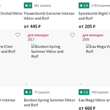
4
3.8
к
681 оценка
1784 оценк
Orchid Viktor
Flowerbomb Extreme Intense
Spicebomb Night V
Viktor and Rolf
and Rolf
от
445
₽
от
205
₽
для женщин
для женщин
2017
2009
4
3.8
77 оценок
769 оценок
r Intense
Bonbon Spring Summer Viktor
Eau Mega Viktor a
and Rolf
от
660
₽