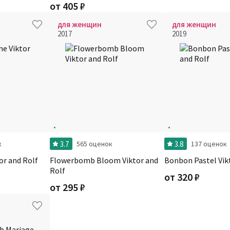
от
405
₽
для женщин
для женщин
2017
2019
3.7
3.8
к
565 оценок
137 оценок
or and Rolf
Flowerbomb Bloom Viktor and
Bonbon Pastel Vik
Rolf
от
320
₽
от
295
₽