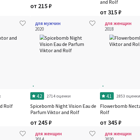
and Rolf
от
215
₽
от
315
₽
для мужчин
для женщин
2020
2018
4.2
4.1
к
2714 оценки
2853 оценк
d Rolf
Spicebomb Night Vision Eau de
Flowerbomb Necta
Parfum Viktor and Rolf
Rolf
от
245
₽
от
345
₽
для женщин
для женщин
2014
2020