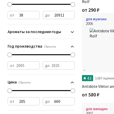
Rolf
от
290
₽
от
до
для мужчин
2006
Ароматы за последние годы
Год производства
Сбросить
от
до
4.3
1267 оцено
Цена
Сбросить
Antidote Viktor an
от
580
₽
от
до
для женщин
2007