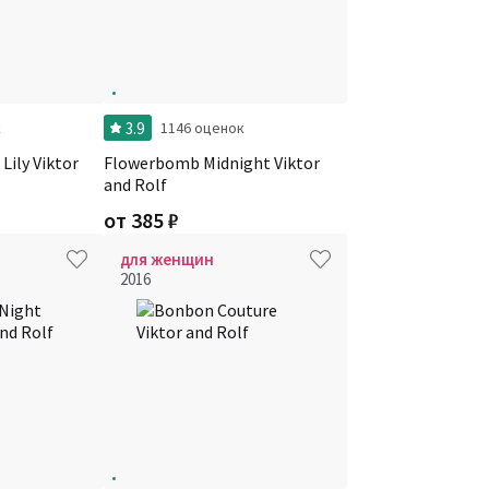
3.9
к
1146 оценок
Lily Viktor
Flowerbomb Midnight Viktor
and Rolf
от
385
₽
для женщин
2016