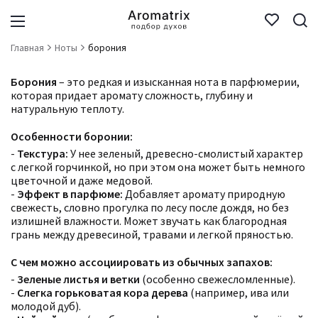
Главная
Ноты
борония
Борония
– это редкая и изысканная нота в парфюмерии,
которая придает аромату сложность, глубину и
натуральную теплоту.
Особенности боронии:
-
Текстура:
У нее зеленый, древесно-смолистый характер
с легкой горчинкой, но при этом она может быть немного
цветочной и даже медовой.
-
Эффект в парфюме:
Добавляет аромату природную
свежесть, словно прогулка по лесу после дождя, но без
излишней влажности. Может звучать как благородная
грань между древесиной, травами и легкой пряностью.
С чем можно ассоциировать из обычных запахов:
-
Зеленые листья и ветки
(особенно свежесломленные).
-
Слегка горьковатая кора дерева
(например, ива или
молодой дуб).