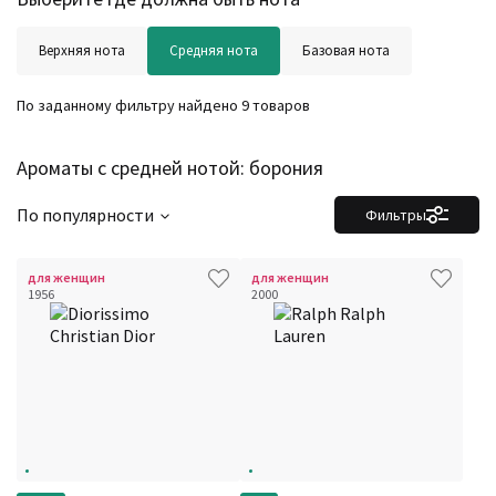
Верхняя нота
Средняя нота
Базовая нота
По заданному фильтру найдено 9 товаров
Ароматы с средней нотой: борония
Фильтры
Сбросить все
Для кого
По популярности
Фильтры
Рейтинг
Количество оценок
Сбросить
Цена
Сбросить
Шлейф
Сбросить
для женщин
для женщин
1956
2000
Стойкость
Сбросить
Аккорды
Семейство
Ноты
Ароматы за последние годы
Год производства
Сбросить
Бренды
Время года
Страна производитель