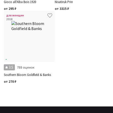
Gioco all'Alba Bois 1920
Nisatiruk Prin
от
295
₽
от
3315
₽
для женщин
2018
3.5
788 оценок
Southern Bloom Goldfield & Banks
от
270
₽