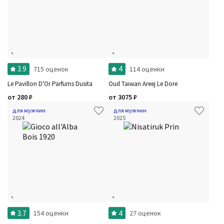
3.9
4
715 оценок
114 оценки
Le Pavillon D'Or Parfums Dusita
Oud Taiwan Areej Le Dore
от
280
₽
от
3075
₽
для мужчин
для мужчин
2024
2025
3.7
4
154 оценки
27 оценок