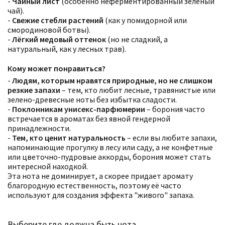
-
Чайный лист
(особенно неферментированный зелёный
чай).
-
Свежие стебли растений
(как у помидорной или
смородиновой ботвы).
-
Лёгкий медовый оттенок
(но не сладкий, а
натуральный, как у лесных трав).
Кому может понравиться?
-
Людям, которым нравятся природные, но не слишком
резкие запахи
– тем, кто любит лесные, травянистые или
зелено-древесные ноты без избытка сладости.
-
Поклонникам унисекс-парфюмерии
– борония часто
встречается в ароматах без явной гендерной
принадлежности.
-
Тем, кто ценит натуральность
– если вы любите запахи,
напоминающие прогулку в лесу или саду, а не конфетные
или цветочно-пудровые аккорды, борония может стать
интересной находкой.
Эта нота не доминирует, а скорее придает аромату
благородную естественность, поэтому её часто
используют для создания эффекта "живого" запаха.
Выберите где должна быть нота