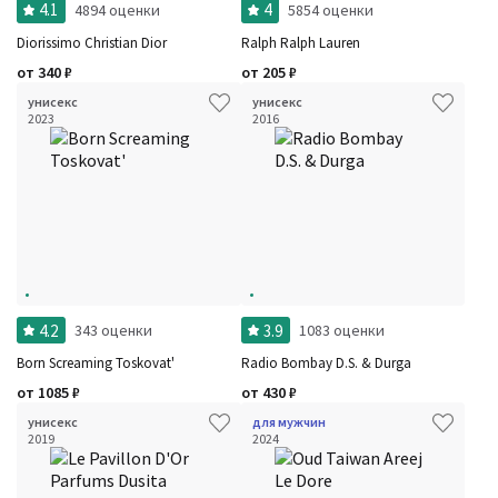
4.1
4
4894 оценки
5854 оценки
Diorissimo Christian Dior
Ralph Ralph Lauren
от
340
₽
от
205
₽
унисекс
унисекс
2023
2016
4.2
3.9
343 оценки
1083 оценки
Born Screaming Toskovat'
Radio Bombay D.S. & Durga
от
1085
₽
от
430
₽
унисекс
для мужчин
2019
2024