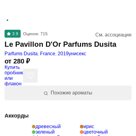
3.9
Оценок
:
715
См. ассоциации
Le Pavillon D'Or Parfums Dusita
унисекс
Parfums Dusita
,
France
,
2019
от
280
₽
Купить пробник или флакон
Похожие ароматы
Аккорды
древесный
ирис