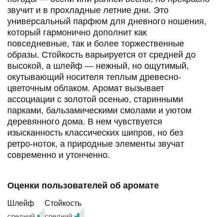
минеральной нотой.
Le Pavillon D'Or подходит для прохладной
погоды — осени или ранней весны, но прекрасно
звучит и в прохладные летние дни. Это
универсальный парфюм для дневного ношения,
который гармонично дополнит как
повседневные, так и более торжественные
образы. Стойкость варьируется от средней до
высокой, а шлейф — нежный, но ощутимый,
окутывающий носителя теплым древесно-
цветочным облаком. Аромат вызывает
ассоциации с золотой осенью, старинными
парками, бальзамическими смолами и уютом
деревянного дома. В нем чувствуется
изысканность классических шипров, но без
ретро-ноток, а природные элементы звучат
современно и утонченно.