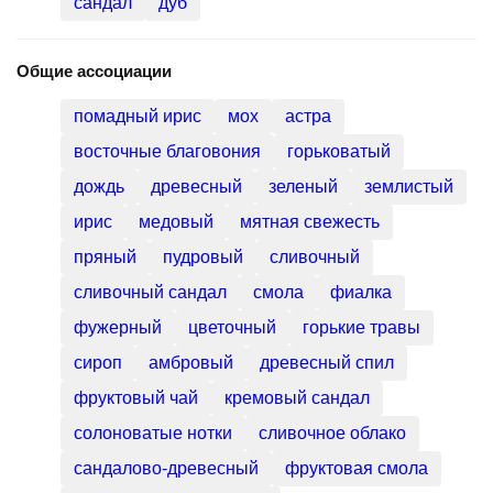
сандал
дуб
Общие ассоциации
помадный ирис
мох
астра
восточные благовония
горьковатый
дождь
древесный
зеленый
землистый
ирис
медовый
мятная свежесть
пряный
пудровый
сливочный
сливочный сандал
смола
фиалка
фужерный
цветочный
горькие травы
сироп
амбровый
древесный спил
фруктовый чай
кремовый сандал
солоноватые нотки
сливочное облако
сандалово-древесный
фруктовая смола
сандаловая деревяшка
холодная дымность ладана
свеча в церкви
моросящий дождь
кофе с сиропом лесной орех