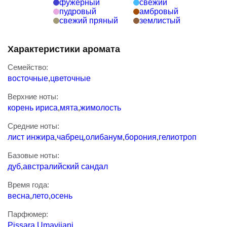
зеленый
цветочный
фужерный
свежий
пудровый
амбровый
свежий пряный
землистый
Характеристики аромата
Семейство:
восточные
,
цветочные
Верхние ноты:
корень ириса
,
мята
,
жимолость
Средние ноты:
лист инжира
,
чабрец
,
олибанум
,
борония
,
гелиотроп
Базовые ноты:
дуб
,
австралийский сандал
Время года: