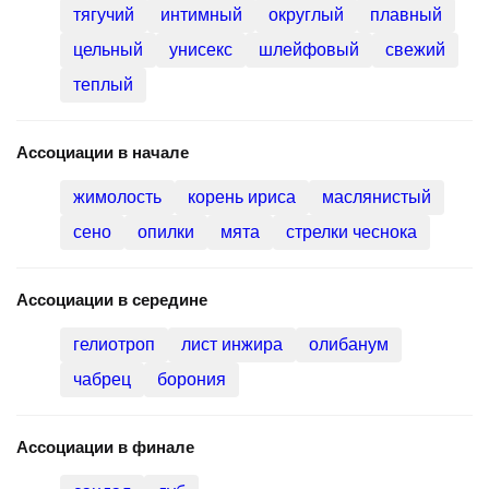
густой
звонкий
красивый
меланхоличный
спокойный
тягучий
интимный
округлый
плавный
цельный
унисекс
шлейфовый
свежий
теплый
Ассоциации в начале
жимолость
корень ириса
маслянистый
сено
опилки
мята
стрелки чеснока
Ассоциации в середине
гелиотроп
лист инжира
олибанум
чабрец
борония
Ассоциации в финале