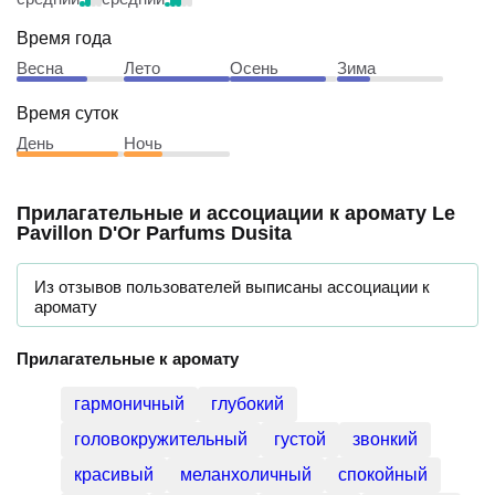
Оценки пользователей об аромате
Шлейф
Стойкость
средний
средний
Время года
Весна
Лето
Осень
Зима
Время суток
День
Ночь
Прилагательные и ассоциации к аромату
Le
Pavillon D'Or Parfums Dusita
Из отзывов пользователей выписаны ассоциации к
аромату
Прилагательные к аромату
гармоничный
глубокий
головокружительный