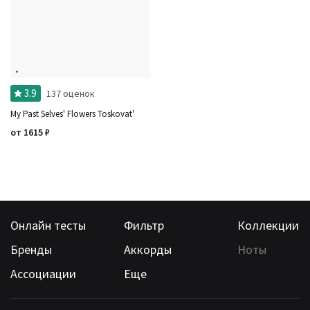
Ноты
Ароматы за последние годы
Бренды
Время года
Страна производитель
3.9
137 оценок
My Past Selves' Flowers Toskovat'
от
1615
₽
Онлайн тесты
Фильтр
Коллекции
Бренды
Аккорды
Ноты
Ассоциации
Еще