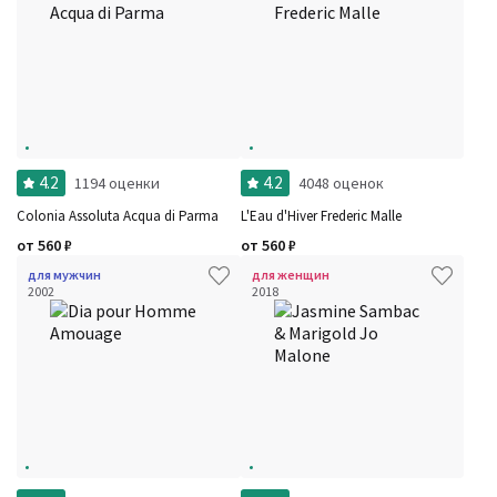
4.2
4.2
1194 оценки
4048 оценок
Colonia Assoluta Acqua di Parma
L'Eau d'Hiver Frederic Malle
от
560
₽
от
560
₽
для мужчин
для женщин
2002
2018