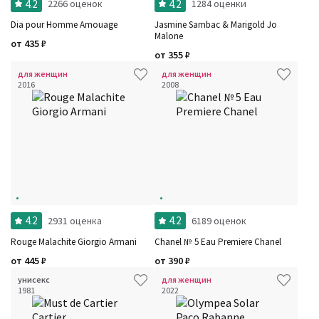
4.2
4.2
2266 оценок
1284 оценки
Dia pour Homme Amouage
Jasmine Sambac & Marigold Jo
Malone
от
435
₽
от
355
₽
для женщин
для женщин
2016
2008
4.2
4.2
2931 оценка
6189 оценок
Rouge Malachite Giorgio Armani
Chanel № 5 Eau Premiere Chanel
от
445
₽
от
390
₽
унисекс
для женщин
1981
2022