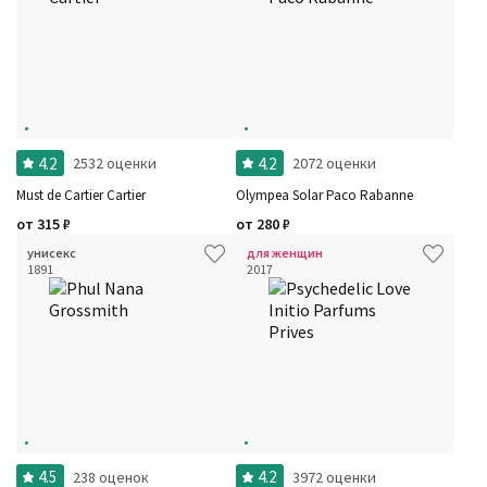
4.2
4.2
2532 оценки
2072 оценки
Must de Cartier Cartier
Olympea Solar Paco Rabanne
от
315
₽
от
280
₽
унисекс
для женщин
1891
2017
4.5
4.2
238 оценок
3972 оценки