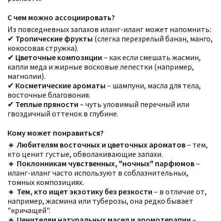
С чем можно ассоциировать?
Из повседневных запахов иланг-иланг может напомнить:
✔
Тропические фрукты
(слегка перезрелый банан, манго,
кокосовая стружка).
✔
Цветочные композиции
– как если смешать жасмин,
капли меда и жирные восковые лепестки (например,
магнолии).
✔
Косметические ароматы
– шампуни, масла для тела,
восточные благовония.
✔
Теплые пряности
– чуть уловимый перечный или
гвоздичный оттенок в глубине.
Кому может понравиться?
🔸
Любителям восточных и цветочных ароматов
– тем,
кто ценит густые, обволакивающие запахи.
🔸
Поклонникам чувственных, "ночных" парфюмов
–
иланг-иланг часто используют в соблазнительных,
томных композициях.
🔸
Тем, кто ищет экзотику без резкости
– в отличие от,
например, жасмина или туберозы, она редко бывает
"кричащей".
🔸
Ценителям натуральных масел и аромотерапии
–