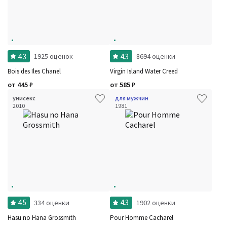
4.3
4.3
1925 оценок
8694 оценки
Bois des Iles Chanel
Virgin Island Water Creed
от
445
₽
от
585
₽
унисекс
для мужчин
2010
1981
4.5
4.3
334 оценки
1902 оценки
Hasu no Hana Grossmith
Pour Homme Cacharel
Фильтры
Сбросить все