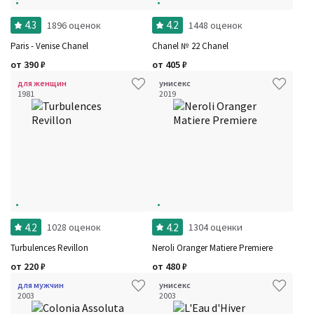
4.3
4.2
1896 оценок
1448 оценок
Paris - Venise Chanel
Chanel № 22 Chanel
от
390
₽
от
405
₽
для женщин
унисекс
1981
2019
4.2
4.2
1028 оценок
1304 оценки
Turbulences Revillon
Neroli Oranger Matiere Premiere
от
220
₽
от
480
₽
для мужчин
унисекс
2003
2003