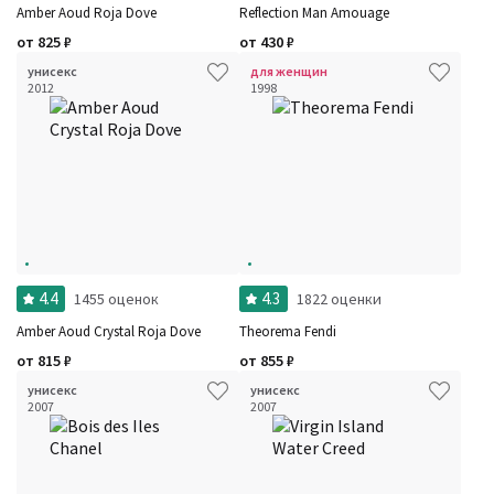
Amber Aoud Roja Dove
Reflection Man Amouage
от
825
₽
от
430
₽
унисекс
для женщин
2012
1998
4.4
4.3
1455 оценок
1822 оценки
Amber Aoud Crystal Roja Dove
Theorema Fendi
от
815
₽
от
855
₽
унисекс
унисекс
2007
2007