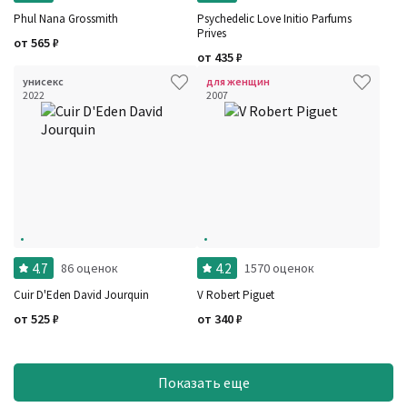
Phul Nana Grossmith
Psychedelic Love Initio Parfums
Prives
от
565
₽
от
435
₽
унисекс
для женщин
2022
2007
4.7
4.2
86 оценок
1570 оценок
Cuir D'Eden David Jourquin
V Robert Piguet
от
525
₽
от
340
₽
Показать еще