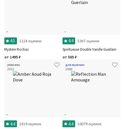
4.5
4.4
1224 оценки
5367 оценок
Mystere Rochas
Spiritueuse Double Vanille Guerlain
от
1495
₽
от
565
₽
унисекс
для мужчин
2012
2006
4.4
4.4
1819 оценок
10079 оценок