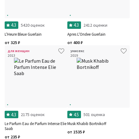
4.3
4.3
5420 оценок
2412 оценки
L'Heure Bleue Guerlain
Apres L'Ondee Guerlain
от
325
₽
от
400
₽
для женщин
унисекс
2013
2019
4.3
4.5
2175 оценок
501 оценка
Le Parfum Eau de Parfum Intense Elie
Musk Khabib Bortnikoff
Saab
от
1535
₽
от
235
₽