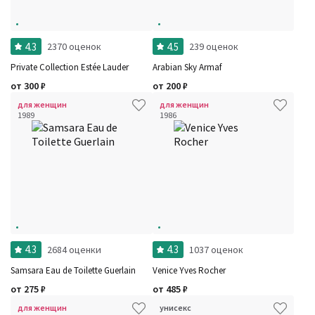
4.3
4.5
2370 оценок
239 оценок
Private Collection Estée Lauder
Arabian Sky Armaf
от
300
₽
от
200
₽
для женщин
для женщин
1989
1986
4.3
4.3
2684 оценки
1037 оценок
Samsara Eau de Toilette Guerlain
Veniсe Yves Rocher
от
275
₽
от
485
₽
для женщин
унисекс