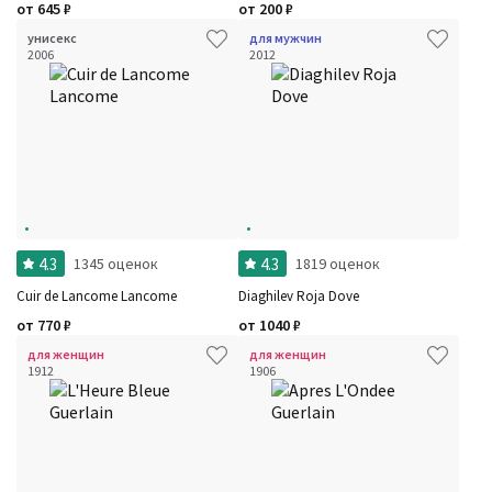
от
645
₽
от
200
₽
Для кого
Рейтинг
унисекс
для мужчин
Количество оценок
Сбросить
2006
2012
Цена
Сбросить
Шлейф
Сбросить
Аккорды
Семейство
Ноты
Ароматы за последние годы
Год производства
Бренды
Время года
Страна производитель
4.3
4.3
1345 оценок
1819 оценок
Cuir de Lancome Lancome
Diaghilev Roja Dove
от
770
₽
от
1040
₽
для женщин
для женщин
1912
1906