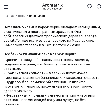
Главная
Ноты
иланг-иланг
Нота
иланг-иланг
в парфюмерии обладает насыщенным,
экзотическим и многогранным ароматом. Она
добывается из цветков тропического дерева *Cananga
odorata*, чаще всего выращиваемого на Мадагаскаре,
Коморских островах и в Юго-Восточной Азии.
Особенности иланг-иланг в парфюмерии:
-
Цветочно-сладкий
– напоминает смесь жасмина,
гардении и нероли, но с более густым, маслянистым
оттенком.
-
Тропическая сочность
– в верхних нотах может
чувствоваться легкая банановая или кокосовая сладость.
-
Пудрово-бальзамический
оттенок – в шлейфе
проявляется теплота, похожая на ваниль или тонкую
древесную смолу.
-
Чувственная и томная
– у нее есть легкий животный
оттенок, напоминающий кожу или мускус, но без
резкости.