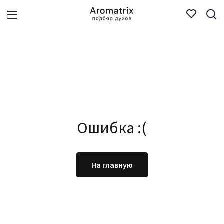
Ошибка :(
На главную