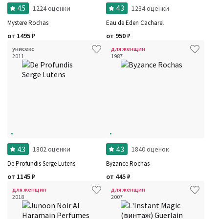
4.5
4.3
1224 оценки
1234 оценки
Mystere Rochas
Eau de Eden Cacharel
от
1495
₽
от
950
₽
унисекс
для женщин
2011
1987
4.3
4.3
1802 оценки
1840 оценок
De Profundis Serge Lutens
Byzance Rochas
от
1145
₽
от
445
₽
для женщин
для женщин
2018
2007