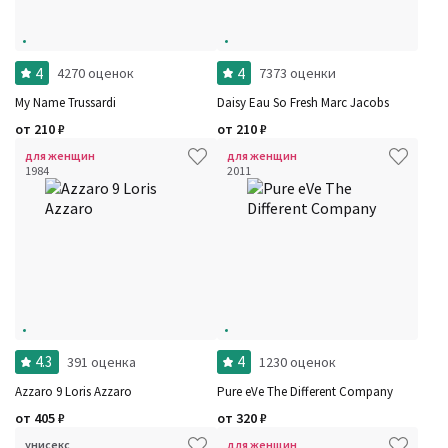
4
4
4270 оценок
7373 оценки
My Name Trussardi
Daisy Eau So Fresh Marc Jacobs
от
210
₽
от
210
₽
для женщин
для женщин
1984
2011
4.3
4
391 оценка
1230 оценок
Azzaro 9 Loris Azzaro
Pure eVe The Different Company
от
405
₽
от
320
₽
унисекс
для женщин