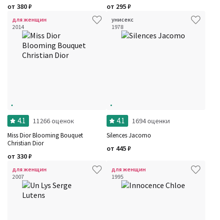
от
380
₽
от
295
₽
для женщин
унисекс
2014
1978
4.1
4.1
11266 оценок
1694 оценки
Miss Dior Blooming Bouquet
Silences Jacomo
Christian Dior
от
445
₽
от
330
₽
для женщин
для женщин
2007
1995