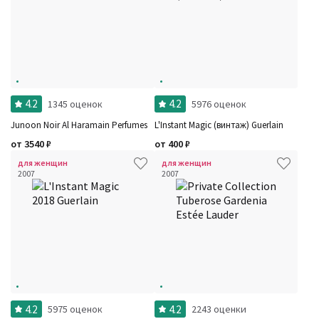
4.2
4.2
1345 оценок
5976 оценок
Junoon Noir Al Haramain Perfumes
L'Instant Magic (винтаж) Guerlain
от
3540
₽
от
400
₽
для женщин
для женщин
2007
2007
4.2
4.2
5975 оценок
2243 оценки