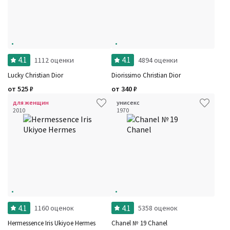
4.1
4.1
1112 оценки
4894 оценки
Lucky Christian Dior
Diorissimo Christian Dior
от
525
₽
от
340
₽
для женщин
унисекс
2010
1970
4.1
4.1
1160 оценок
5358 оценок
Hermessence Iris Ukiyoe Hermes
Chanel № 19 Chanel