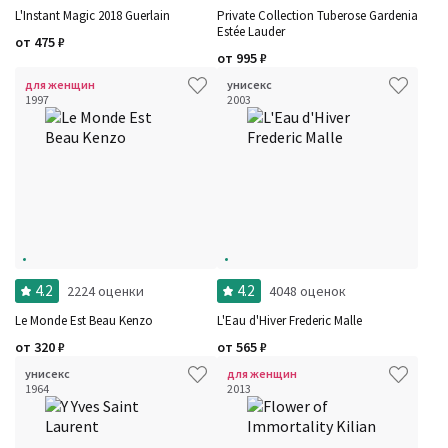
L'Instant Magic 2018 Guerlain
Private Collection Tuberose Gardenia
Estée Lauder
от
475
₽
от
995
₽
для женщин
унисекс
1997
2003
4.2
4.2
2224 оценки
4048 оценок
Le Monde Est Beau Kenzo
L'Eau d'Hiver Frederic Malle
от
320
₽
от
565
₽
унисекс
для женщин
1964
2013