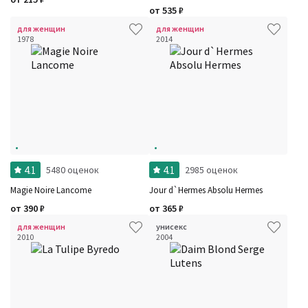
от
535
₽
для женщин
для женщин
1978
2014
4.1
4.1
5480 оценок
2985 оценок
Magie Noire Lancome
Jour d`Hermes Absolu Hermes
от
390
₽
от
365
₽
для женщин
унисекс
2010
2004