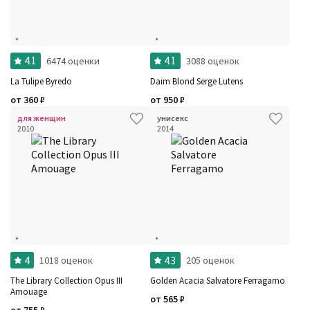
4.1
4.1
6474 оценки
3088 оценок
La Tulipe Byredo
Daim Blond Serge Lutens
от
360
₽
от
950
₽
для женщин
унисекс
2010
2014
4
4.3
1018 оценок
205 оценок
The Library Collection Opus III
Golden Acacia Salvatore Ferragamo
Amouage
от
565
₽