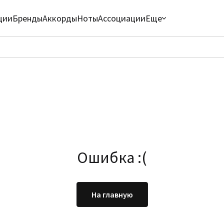
ции
Бренды
Аккорды
Ноты
Ассоциации
Еще
Ошибка :(
На главную