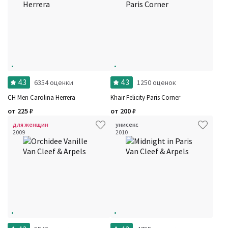
4.3
4.3
6354 оценки
1250 оценок
CH Men Carolina Herrera
Khair Felicity Paris Corner
от
225
₽
от
200
₽
для женщин
унисекс
2009
2010