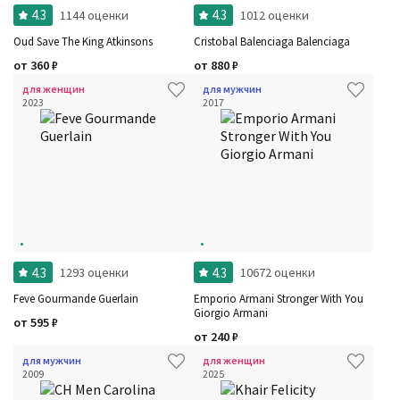
4.3
4.3
1144 оценки
1012 оценки
Oud Save The King Atkinsons
Cristobal Balenciaga Balenciaga
от
360
₽
от
880
₽
для женщин
для мужчин
2023
2017
4.3
4.3
1293 оценки
10672 оценки
Feve Gourmande Guerlain
Emporio Armani Stronger With You
Giorgio Armani
от
595
₽
от
240
₽
для мужчин
для женщин
2009
2025