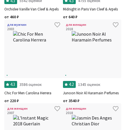
4.3
4.3
5542 оценки
4755 оценок
Orchidee Vanille Van Cleef & Arpels
Midnight in Paris Van Cleef & Arpels
от
460
₽
от
640
₽
для мужчин
для женщин
2003
2018
4.3
4.2
3586 оценок
1345 оценок
Chic For Men Carolina Herrera
Junoon Noir Al Haramain Perfumes
от
220
₽
от
3540
₽
для женщин
для женщин
2007
2018