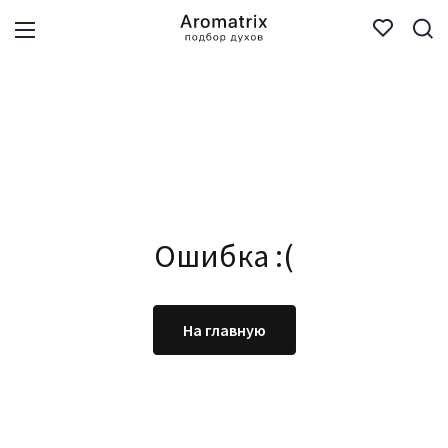
Ошибка :(
На главную