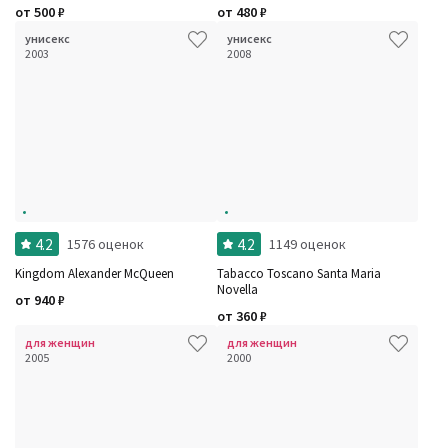
от
500
₽
от
480
₽
унисекс
унисекс
2003
2008
4.2
4.2
1576 оценок
1149 оценок
Kingdom Alexander McQueen
Tabacco Toscano Santa Maria
Novella
от
940
₽
от
360
₽
для женщин
для женщин
2005
2000