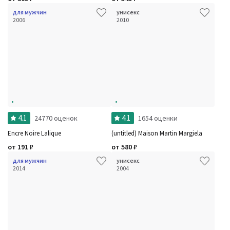
для мужчин
унисекс
2006
2010
4.1
4.1
24770 оценок
1654 оценки
Encre Noire Lalique
(untitled) Maison Martin Margiela
от
191
₽
от
580
₽
для мужчин
унисекс
2014
2004