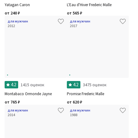
Yatagan Caron
L'Eau d'Hiver Frederic Malle
от
240
₽
от
565
₽
для мужчин
для мужчин
2012
2017
4.2
4.2
1415 оценок
3475 оценок
Montabaco Ormonde Jayne
Promise Frederic Malle
от
765
₽
от
620
₽
для мужчин
для мужчин
2014
1988