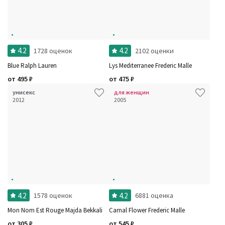
4.2
4.2
1728 оценок
2102 оценки
Blue Ralph Lauren
Lys Mediterranee Frederic Malle
от
495
₽
от
475
₽
унисекс
для женщин
2012
2005
4.2
4.2
1578 оценок
6881 оценка
Mon Nom Est Rouge Majda Bekkali
Carnal Flower Frederic Malle
от
305
₽
от
545
₽