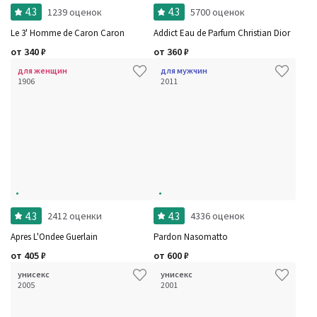
4.3
4.3
1239 оценок
5700 оценок
Le 3' Homme de Caron Caron
Addict Eau de Parfum Christian Dior
от
340
₽
от
360
₽
для женщин
для мужчин
1906
2011
4.3
4.3
2412 оценки
4336 оценок
Apres L'Ondee Guerlain
Pardon Nasomatto
от
405
₽
от
600
₽
унисекс
унисекс
2005
2001