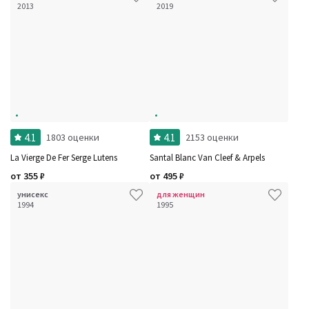
2013
2019
4.1
4.1
1803 оценки
2153 оценки
La Vierge De Fer Serge Lutens
Santal Blanc Van Cleef & Arpels
от
355
₽
от
495
₽
унисекс
для женщин
1994
1995