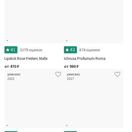
4.1
4.3
3279 оценок
874 оценки
Lipstick Rose Frederic Malle
Ichnusa Profumum Roma
от
470
₽
от
960
₽
унисекс
унисекс
2022
2017