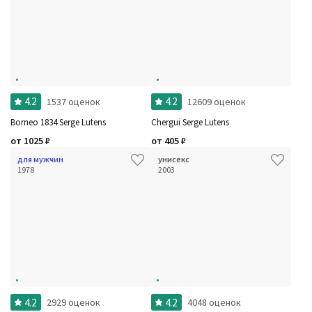
4.2
4.2
1537 оценок
12609 оценок
Borneo 1834 Serge Lutens
Chergui Serge Lutens
от
1025
₽
от
405
₽
для мужчин
унисекс
1978
2003
4.2
4.2
2929 оценок
4048 оценок