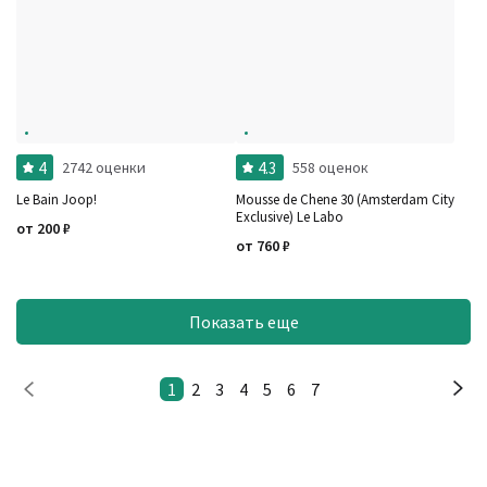
4
4.3
2742 оценки
558 оценок
Le Bain Joop!
Mousse de Chene 30 (Amsterdam City
Exclusive) Le Labo
от
200
₽
от
760
₽
Показать еще
1
2
3
4
5
6
7