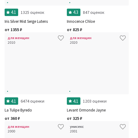
4.1
4.3
1325 оценок
847 оценок
Iris Silver Mist Serge Lutens
Innocence Chloe
от
1355
₽
от
825
₽
для женщин
для женщин
2010
2020
4.1
4.1
6474 оценки
1203 оценки
La Tulipe Byredo
Levant Ormonde Jayne
от
360
₽
от
325
₽
для женщин
унисекс
2000
2001