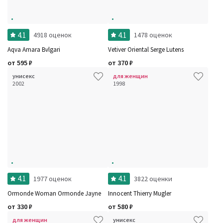
4.1
4.1
4918 оценок
1478 оценок
Aqva Amara Bvlgari
Vetiver Oriental Serge Lutens
от
595
₽
от
370
₽
унисекс
для женщин
2002
1998
4.1
4.1
1977 оценок
3822 оценки
Ormonde Woman Ormonde Jayne
Innocent Thierry Mugler
от
330
₽
от
580
₽
для женщин
унисекс