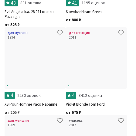
4.3
4.1
881 оценка
1195 оценок
Evil Angel a.k.a. 28.09 Lorenzo
Slowdive Hiram Green
Pazzaglia
от
800
₽
от
525
₽
для мужчин
для женщин
1994
2011
4
4
2280 оценок
3412 оценки
XS Pour Homme Paco Rabanne
Violet Blonde Tom Ford
от
205
₽
от
675
₽
для женщин
унисекс
1989
2017