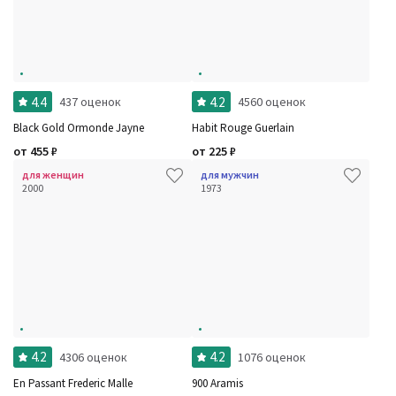
4.4
4.2
437 оценок
4560 оценок
Black Gold Ormonde Jayne
Habit Rouge Guerlain
от
455
₽
от
225
₽
для женщин
для мужчин
2000
1973
4.2
4.2
4306 оценок
1076 оценок
En Passant Frederic Malle
900 Aramis