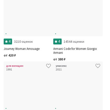
4
4
3210 оценок
14544 оценки
Journey Woman Amouage
Armani Code for Women Giorgio
Armani
от
420
₽
от
380
₽
для женщин
унисекс
1991
2011