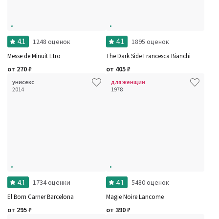
4.1
4.1
1248 оценок
1895 оценок
Messe de Minuit Etro
The Dark Side Francesca Bianchi
от
270
₽
от
405
₽
унисекс
для женщин
2014
1978
4.1
4.1
1734 оценки
5480 оценок
El Born Carner Barcelona
Magie Noire Lancome
от
295
₽
от
390
₽