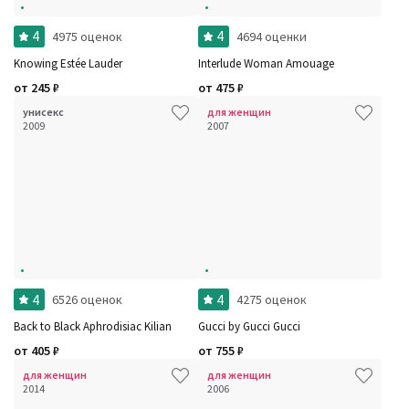
4
4
4975 оценок
4694 оценки
Knowing Estée Lauder
Interlude Woman Amouage
от
245
₽
от
475
₽
унисекс
для женщин
2009
2007
4
4
6526 оценок
4275 оценок
Back to Black Aphrodisiac Kilian
Gucci by Gucci Gucci
от
405
₽
от
755
₽
для женщин
для женщин
2014
2006