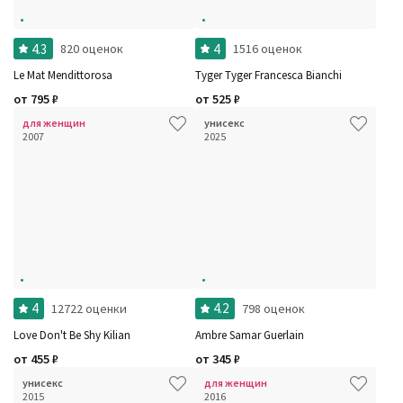
4.3
4
820 оценок
1516 оценок
Le Mat Mendittorosa
Tyger Tyger Francesca Bianchi
от
795
₽
от
525
₽
для женщин
унисекс
2007
2025
4
4.2
12722 оценки
798 оценок
Love Don't Be Shy Kilian
Ambre Samar Guerlain
от
455
₽
от
345
₽
унисекс
для женщин
2015
2016