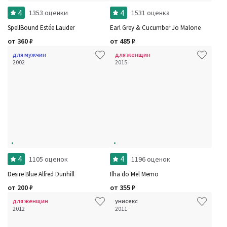
4
4
1353 оценки
1531 оценка
SpellBound Estée Lauder
Earl Grey & Cucumber Jo Malone
от
360
₽
от
485
₽
для мужчин
для женщин
2002
2015
4
4
1105 оценок
1196 оценок
Desire Blue Alfred Dunhill
Ilha do Mel Memo
от
200
₽
от
355
₽
для женщин
унисекс
2012
2011