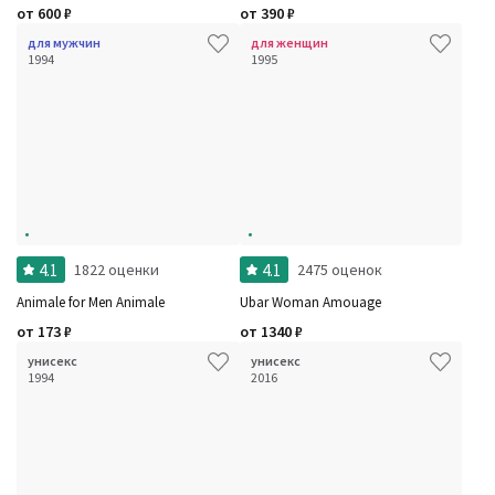
от
600
₽
от
390
₽
для мужчин
для женщин
1994
1995
4.1
4.1
1822 оценки
2475 оценок
Animale for Men Animale
Ubar Woman Amouage
от
173
₽
от
1340
₽
унисекс
унисекс
1994
2016