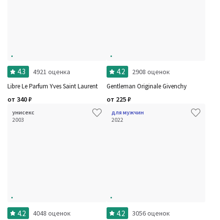
4.3
4.2
4921 оценка
2908 оценок
Libre Le Parfum Yves Saint Laurent
Gentleman Originale Givenchy
от
340
₽
от
225
₽
унисекс
для мужчин
2003
2022
4.2
4.2
4048 оценок
3056 оценок