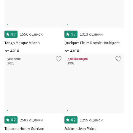
4.2
4.2
1556 оценок
1313 оценки
Tango Masque Milano
Quelques Fleurs Royale Houbigant
от
420
₽
от
410
₽
унисекс
для женщин
2023
1992
4.2
4.2
2583 оценки
1295 оценок
Tobacco Honey Guerlain
Sublime Jean Patou