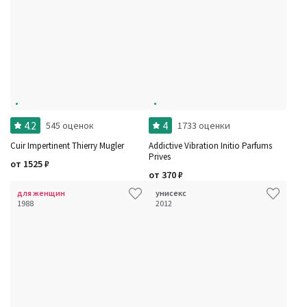
4.2
4
545 оценок
1733 оценки
Cuir Impertinent Thierry Mugler
Addictive Vibration Initio Parfums
Prives
от
1525
₽
от
370
₽
для женщин
унисекс
1988
2012