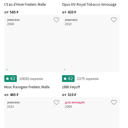
L'Eau d'Hiver Frederic Malle
Opus XIV Royal Tobacco Amouage
от
565
₽
от
420
₽
унисекс
унисекс
2000
2013
4.2
4.2
10030 оценок
2375 оценок
Musc Ravageur Frederic Malle
1888 Xerjoff
от
465
₽
от
310
₽
унисекс
для женщин
2013
2004