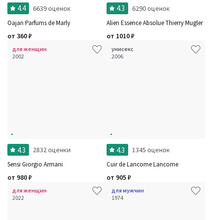
4.4
4.3
6639 оценок
6290 оценок
Oajan Parfums de Marly
Alien Essence Absolue Thierry Mugler
от
360
₽
от
1010
₽
для женщин
унисекс
2002
2006
4.3
4.3
2832 оценки
1345 оценок
Sensi Giorgio Armani
Cuir de Lancome Lancome
от
980
₽
от
905
₽
для женщин
для мужчин
2022
1974