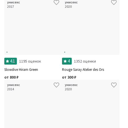
унисекс
унисекс
2017
2020
4.1
4
1195 оценок
1352 оценки
Slowdive Hiram Green
Rouge Saray Atelier des Ors
от
800
₽
от
300
₽
унисекс
унисекс
2014
2020