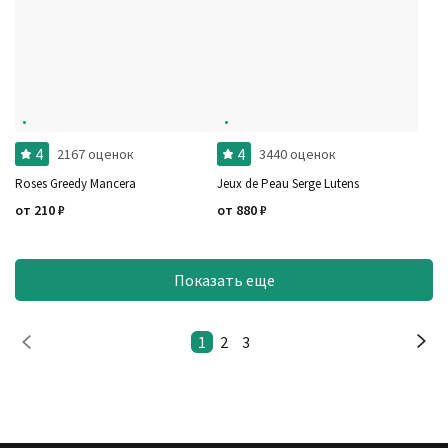
4
4
2167 оценок
3440 оценок
Roses Greedy Mancera
Jeux de Peau Serge Lutens
от
210
₽
от
880
₽
Показать еще
1
2
3