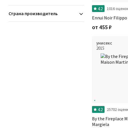
4.2
1016 оцено
Страна производитель
Ennui Noir Filippo 
от
455
₽
унисекс
2015
4.2
25702 оцен
By the Fireplace 
Margiela