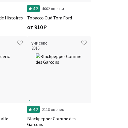
4.2
и
4002 оценки
de Histoires
Tobacco Oud Tom Ford
от
910
₽
унисекс
2016
4.2
к
2118 оценок
Malle
Blackpepper Comme des
Garcons