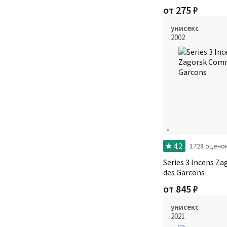
от
275
₽
унисекс
2002
4.2
1728 оцено
Series 3 Incens 
des Garcons
от
845
₽
унисекс
2021