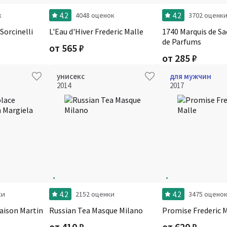
4.2
4.2
к
4048 оценок
3702 оценк
Sorcinelli
L'Eau d'Hiver Frederic Malle
1740 Marquis de Sa
de Parfums
от
565
₽
от
285
₽
унисекс
для мужчин
2014
2017
4.2
4.2
ки
2152 оценки
3475 оцено
Maison Martin
Russian Tea Masque Milano
Promise Frederic 
от
410
₽
от
620
₽