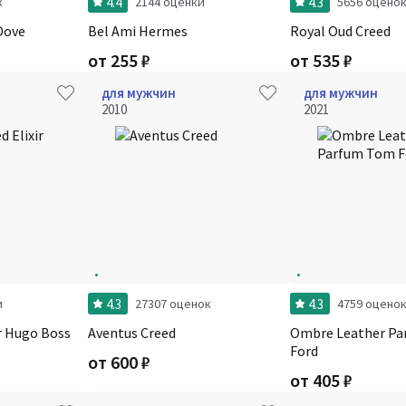
4.4
4.3
к
2144 оценки
5656 оцено
Dove
Bel Ami Hermes
Royal Oud Creed
от
255
₽
от
535
₽
для мужчин
для мужчин
2010
2021
4.3
4.3
и
27307 оценок
4759 оцено
ir Hugo Boss
Aventus Creed
Ombre Leather P
Ford
от
600
₽
от
405
₽