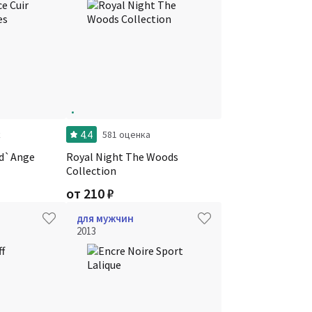
4.4
к
581 оценка
 d`Ange
Royal Night The Woods
Collection
от
210
₽
для мужчин
2013