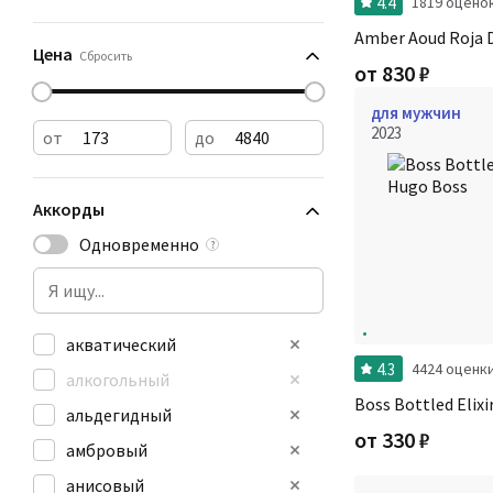
4.4
1819 оцено
Amber Aoud Roja 
Цена
Сбросить
от
830
₽
для мужчин
2023
от
до
Аккорды
Одновременно
?
акватический
4.3
4424 оценк
алкогольный
Boss Bottled Elix
альдегидный
от
330
₽
амбровый
анисовый