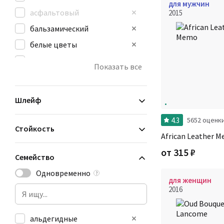
для мужчин
асфальтовый
2015
бальзамический
белые цветы
бензин
Показать все
бумага
ванильный
Шлейф
4.3
5652 оценк
Стойкость
African Leather 
от
315
₽
Семейство
Одновременно
?
для женщин
2016
альдегидные