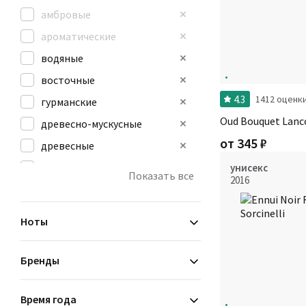
амбровые
ароматические
водяные
восточные
4.3
1412 оценк
гурманские
Oud Bouquet Lan
древесно-мускусные
от
345
₽
древесные
зеленые
унисекс
Показать все
2016
кожаные
мускусные
Ноты
Бренды
Время года