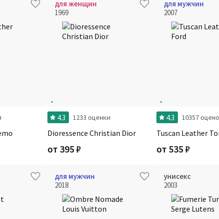
для женщин
для мужчин
1969
2007
4.3
4.3
и
1233 оценки
10357 оцен
Memo
Dioressence Christian Dior
Tuscan Leather T
от
395
₽
от
535
₽
для мужчин
унисекс
2018
2003