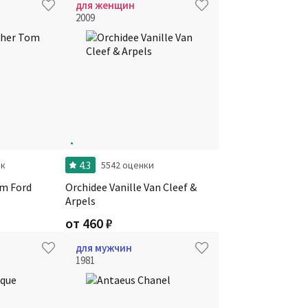
для женщин
2009
4.3
ок
5542 оценки
om Ford
Orchidee Vanille Van Cleef &
Arpels
от
460
₽
для мужчин
1981