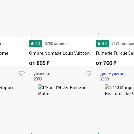
4.3
4.3
и
6790 оценок
1678 оцено
come
Ombre Nomade Louis Vuitton
Fumerie Turque Se
от
805
₽
от
760
₽
унисекс
для мужчин
2003
2000