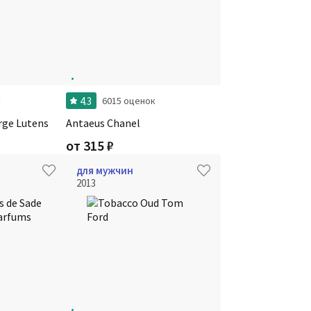
4.3
к
6015 оценок
rge Lutens
Antaeus Chanel
от
315
₽
для мужчин
2013