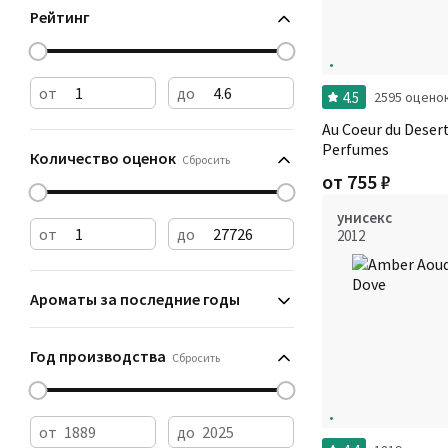
Рейтинг
от
до
4.5
2595 оцено
Au Coeur du Deser
Perfumes
Количество оценок
Сбросить
от
755
₽
унисекс
от
до
2012
Ароматы за последние годы
Год производства
Сбросить
от
до