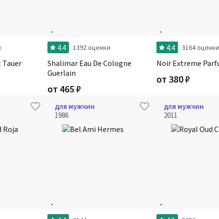
4.4
4.4
к
1392 оценки
3164 оценк
t Tauer
Shalimar Eau De Cologne
Noir Extreme Par
Guerlain
от
380
₽
от
465
₽
для мужчин
для мужчин
1986
2011