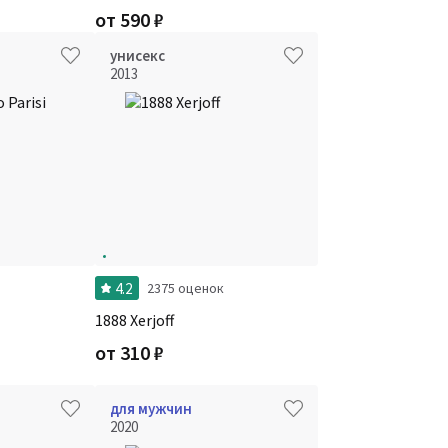
от
590
₽
унисекс
2013
4.2
и
2375 оценок
1888 Xerjoff
от
310
₽
для мужчин
2020