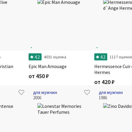
4.2
4.2
а
4031 оценка
1117 оцено
ristian
Epic Man Amouage
Hermessence Cuir
Hermes
от
450
₽
от
420
₽
для мужчин
для мужчин
2006
1986