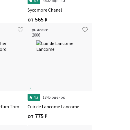
4.3
к
3402 оценки
Sycomore Chanel
от
565
₽
унисекс
2006
4.3
к
1345 оценок
arfum Tom
Cuir de Lancome Lancome
от
775
₽