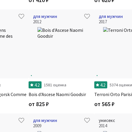
для мужчин
для мужчин
2012
2017
4.2
4.2
к
1581 оценка
5374 оценк
Zagorsk Comme
Bois d'Ascese Naomi Goodsir
Terroni Orto Parisi
от
825
₽
от
565
₽
для мужчин
унисекс
2009
2014