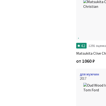
4.2
1291 оценк
Matsukita Clive Ch
от
1060
₽
для мужчин
2017