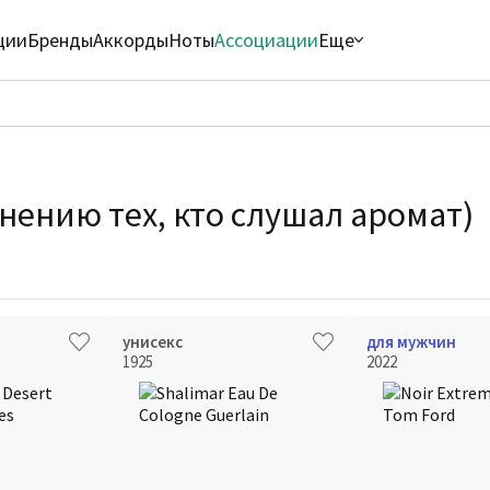
ции
Бренды
Аккорды
Ноты
Ассоциации
Еще
мнению тех, кто слушал аромат)
унисекс
для мужчин
1925
2022