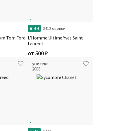
4.4
и
2412 оценки
fum Tom Ford
L'Homme Ultime Yves Saint
Laurent
от
500
₽
унисекс
2008