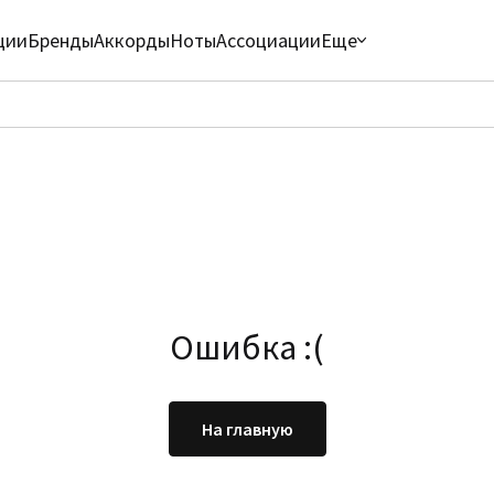
ции
Бренды
Аккорды
Ноты
Ассоциации
Еще
Ошибка :(
На главную