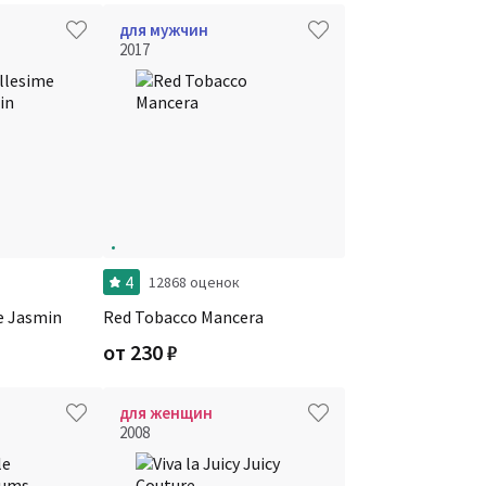
для мужчин
2017
4
12868 оценок
e Jasmin
Red Tobacco Mancera
от
230
₽
для женщин
2008