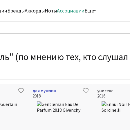
ции
Бренды
Аккорды
Ноты
Ассоциации
Еще
ль" (по мнению тех, кто слушал
для мужчин
унисекс
2018
2016