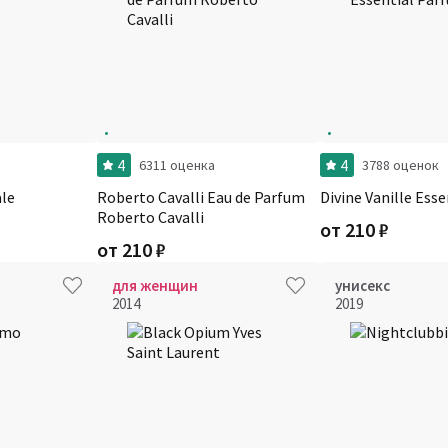
4
4
6311 оценка
3788 оценок
le
Roberto Cavalli Eau de Parfum
Divine Vanille Ess
Roberto Cavalli
от
210
₽
от
210
₽
для женщин
унисекс
2014
2019