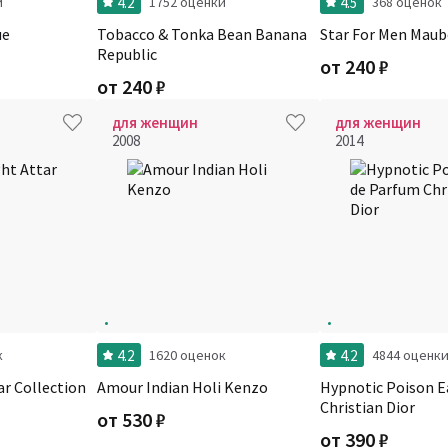
4.2
4.5
и
1752 оценки
368 оценок
ue
Tobacco & Tonka Bean Banana
Star For Men Maub
Republic
от
240
₽
от
240
₽
для женщин
для женщин
2008
2014
4.2
4.2
к
1620 оценок
4844 оценк
ar Collection
Amour Indian Holi Kenzo
Hypnotic Poison E
Christian Dior
от
530
₽
от
390
₽