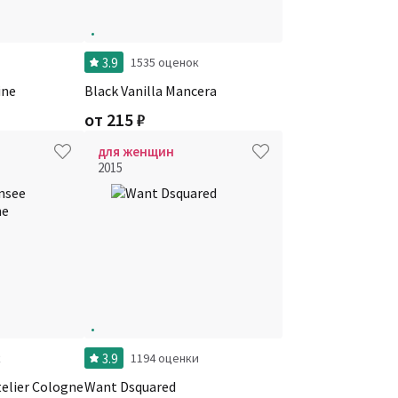
3.9
1535 оценок
ine
Black Vanilla Mancera
от
215
₽
для женщин
2015
3.9
к
1194 оценки
telier Cologne
Want Dsquared