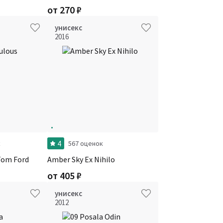
от
270
₽
унисекс
2016
4
к
567 оценок
Tom Ford
Amber Sky Ex Nihilo
от
405
₽
унисекс
2012