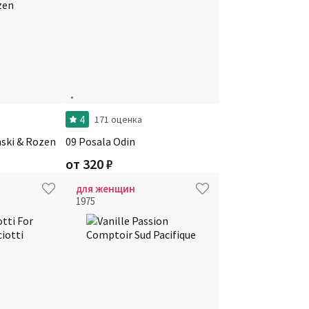
4
171 оценка
inski & Rozen
09 Posala Odin
от
320
₽
для женщин
1975