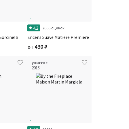
4.2
к
2666 оценок
Sorcinelli
Encens Suave Matiere Premiere
от
430
₽
унисекс
2015