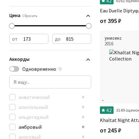
4.2
6162 оценк
Eau Duelle Diptyq
Цена
Сбросить
от
395
₽
унисекс
от
до
2016
Аккорды
Одновременно
?
акватический
алкогольный
4.2
3149 оцено
альдегидный
Khaltat Night Att
амбровый
от
245
₽
анисовый