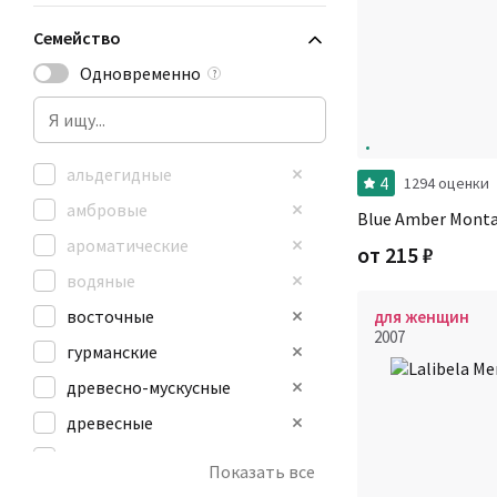
Семейство
Одновременно
?
альдегидные
4
1294 оценки
амбровые
Blue Amber Monta
ароматические
от
215
₽
водяные
восточные
для женщин
2007
гурманские
древесно-мускусные
древесные
зеленые
Показать все
кожаные