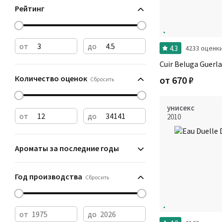
Рейтинг
от
до
4.3
4233 оценк
Cuir Beluga Guerla
Количество оценок
от
670
₽
Сбросить
унисекс
от
до
2010
Ароматы за последние годы
Год производства
Сбросить
от
до