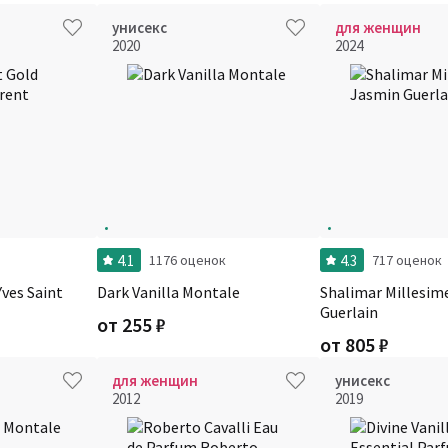
унисекс
для женщин
2020
2024
4.1
4.3
1176 оценок
717 оценок
ves Saint
Dark Vanilla Montale
Shalimar Millesim
Guerlain
от
255
₽
от
805
₽
для женщин
унисекс
2012
2019