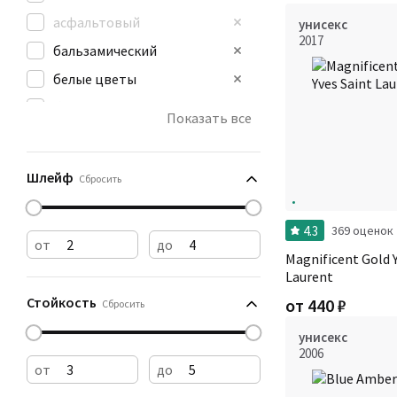
асфальтовый
унисекс
2017
бальзамический
белые цветы
бензин
Показать все
бумага
ванильный
Шлейф
Сбросить
4.3
369 оценок
от
до
Magnificent Gold Y
Laurent
Стойкость
от
440
₽
Сбросить
унисекс
2006
от
до