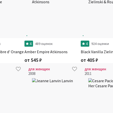
4
4
к
489 оценок
924 оценки
ibre d' Orange
Amber Empire Atkinsons
Black Vanilla Ziel
от
545
₽
от
405
₽
для женщин
для женщин
2008
2011