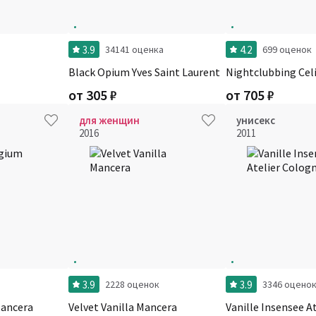
3.9
4.2
34141 оценка
699 оценок
Black Opium Yves Saint Laurent
Nightclubbing Cel
от
305
₽
от
705
₽
для женщин
унисекс
2016
2011
3.9
3.9
2228 оценок
3346 оцено
Mancera
Velvet Vanilla Mancera
Vanille Insensee A