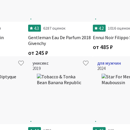
4.3
4.2
и
6287 оценок
1016 оцено
in
Gentleman Eau De Parfum 2018
Ennui Noir Filippo 
Givenchy
от
485
₽
от
245
₽
унисекс
для мужчин
2019
2024