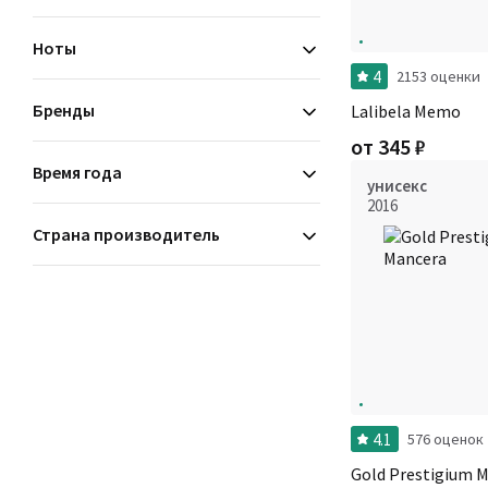
мускусные
Ноты
4
2153 оценки
Бренды
Lalibela Memo
от
345
₽
Время года
унисекс
2016
Страна производитель
4.1
576 оценок
Gold Prestigium 