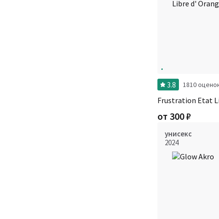
3.8
1810 оцено
Frustration Etat L
от
300
₽
унисекс
2024