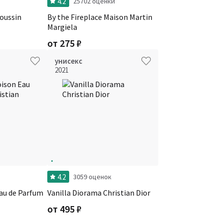
4.2
25702 оценки
oussin
By the Fireplace Maison Martin
Margiela
от
275
₽
унисекс
2021
4.2
и
3059 оценок
au de Parfum
Vanilla Diorama Christian Dior
от
495
₽