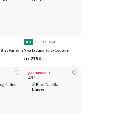
4
13013 оценки
ential Parfums
Viva la Juicy Juicy Couture
от
215
₽
для женщин
2017