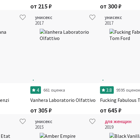
от
215
₽
от
300
₽
унисекс
унисекс
2017
2017
4
3.8
661 оценка
9595 оцено
renzi
Vanhera Laboratorio Olfattivo
Fucking Fabulous 
от
305
₽
от
645
₽
унисекс
для женщин
2015
2019