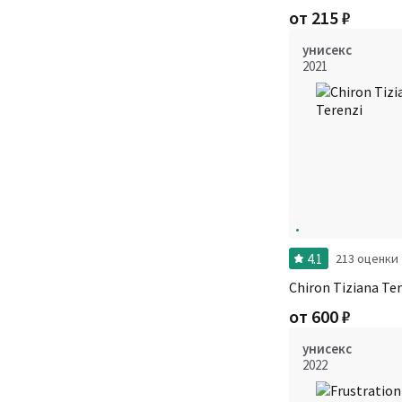
от
215
₽
унисекс
2021
4.1
213 оценки
Chiron Tiziana Te
от
600
₽
унисекс
2022