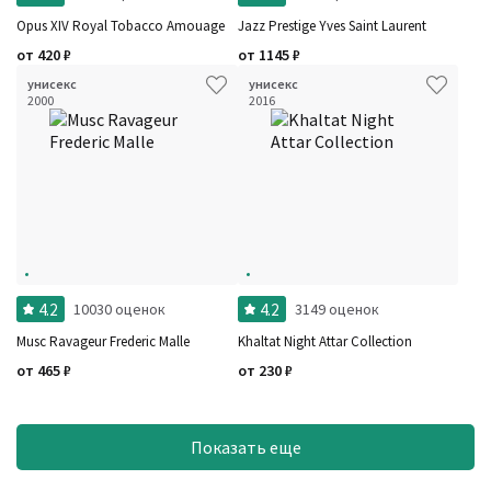
Opus XIV Royal Tobacco Amouage
Jazz Prestige Yves Saint Laurent
от
420
₽
от
1145
₽
унисекс
унисекс
2000
2016
4.2
4.2
10030 оценок
3149 оценок
Musc Ravageur Frederic Malle
Khaltat Night Attar Collection
от
465
₽
от
230
₽
Показать еще