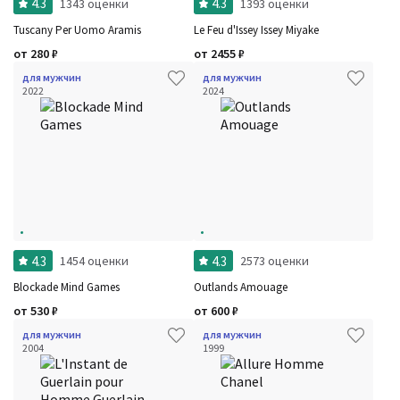
4.3
4.3
1343 оценки
1393 оценки
Tuscany Per Uomo Aramis
Le Feu d'Issey Issey Miyake
от
280
₽
от
2455
₽
для мужчин
для мужчин
2022
2024
Фильтры
Сбросить все
Для кого
Рейтинг
Количество оценок
Сбросить
Цена
Сбросить
Шлейф
Сбросить
Аккорды
Семейство
Ноты
Ароматы за последние годы
4.3
4.3
1454 оценки
2573 оценки
Год производства
Сбросить
Бренды
Blockade Mind Games
Outlands Amouage
Время года
от
530
₽
от
600
₽
Страна производитель
для мужчин
для мужчин
2004
1999