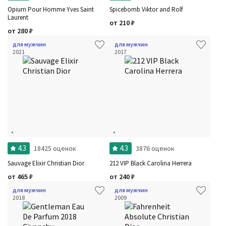
Opium Pour Homme Yves Saint
Spicebomb Viktor and Rolf
Laurent
от
210
₽
от
280
₽
для мужчин
для мужчин
2021
2017
4.3
4.3
18425 оценок
3876 оценок
Sauvage Elixir Christian Dior
212 VIP Black Carolina Herrera
от
465
₽
от
240
₽
для мужчин
для мужчин
2018
2009