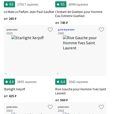
4.6
4.5
27017 оценок
4094 оценки
Le Male Le Parfum Jean Paul Gaultier
L'Instant de Guerlain pour Homme
Eau Extreme Guerlain
от
265
₽
от
745
₽
унисекс
для мужчин
2019
2003
4.4
4.4
2855 оценок
2042 оценки
Starlight Xerjoff
Rive Gauche pour Homme Yves Saint
Laurent
от
425
₽
от
560
₽
унисекс
унисекс
2025
2010