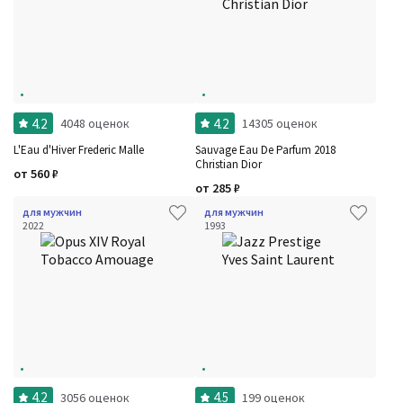
4.2
4.2
4048 оценок
14305 оценок
L'Eau d'Hiver Frederic Malle
Sauvage Eau De Parfum 2018
Christian Dior
от
560
₽
от
285
₽
для мужчин
для мужчин
2022
1993
4.2
4.5
3056 оценок
199 оценок