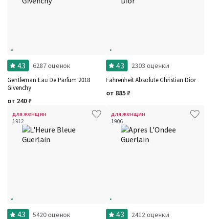
4.3
4.3
6287 оценок
2303 оценки
Gentleman Eau De Parfum 2018
Fahrenheit Absolute Christian Dior
Givenchy
от
885
₽
от
240
₽
для женщин
для женщин
1912
1906
4.3
4.3
5420 оценок
2412 оценки