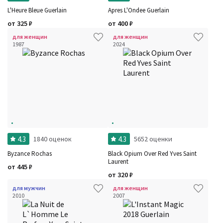
L'Heure Bleue Guerlain
Apres L'Ondee Guerlain
от
325
₽
от
400
₽
для женщин
для женщин
1987
2024
4.3
4.3
1840 оценок
5652 оценки
Byzance Rochas
Black Opium Over Red Yves Saint
Laurent
от
445
₽
от
320
₽
для мужчин
для женщин
2010
2007