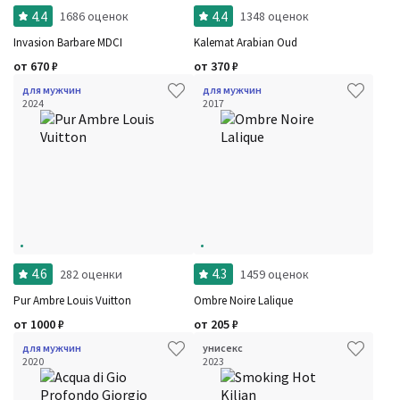
4.4
4.4
1686 оценок
1348 оценок
Invasion Barbare MDCI
Kalemat Arabian Oud
от
670
₽
от
370
₽
для мужчин
для мужчин
2024
2017
4.6
4.3
282 оценки
1459 оценок
Pur Ambre Louis Vuitton
Ombre Noire Lalique
от
1000
₽
от
205
₽
для мужчин
унисекс
2020
2023