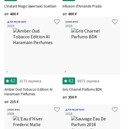
L'Instant Magic (винтаж) Guerlain
Infusion d'Amande Prada
от
400
₽
от
400
₽
для мужчин
унисекс
2019
2019
4.2
4.2
3171 оценка
8871 оценка
Amber Oud Tobacco Edition Al
Gris Charnel Parfums BDK
Haramain Perfumes
от
350
₽
от
215
₽
унисекс
для мужчин
2003
2018