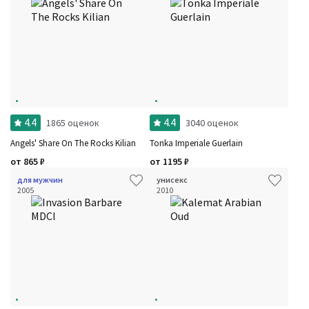
4.4
4.4
1865 оценок
3040 оценок
Angels' Share On The Rocks Kilian
Tonka Imperiale Guerlain
от
865
₽
от
1195
₽
для мужчин
унисекс
2005
2010