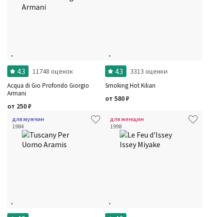
4.3
4.3
11748 оценок
3313 оценки
Acqua di Gio Profondo Giorgio
Smoking Hot Kilian
Armani
от
580
₽
от
250
₽
для мужчин
для женщин
1984
1998