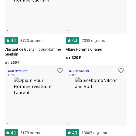
4.3
4.3
3720 оценок
7059 оценок
L'Instant de Guerlain pour Homme
Allure Homme Chanel
Guerlain
от
320
₽
от
260
₽
для мужчин
для мужчин
1995
2012
4.3
4.3
5179 оценок
13887 оценок