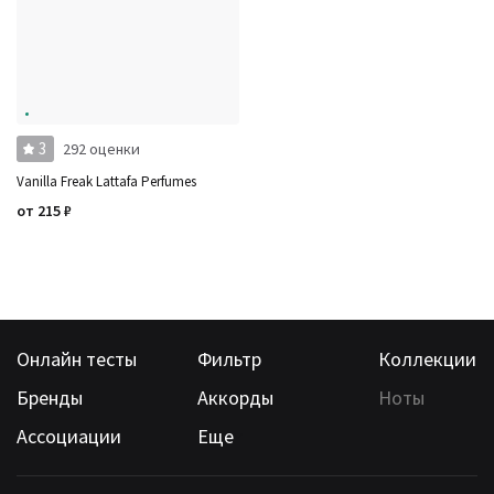
Ноты
Ароматы за последние годы
Бренды
Время года
Страна производитель
3
292 оценки
Vanilla Freak Lattafa Perfumes
от
215
₽
Онлайн тесты
Фильтр
Коллекции
Бренды
Аккорды
Ноты
Ассоциации
Еще