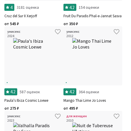
4
4.2
3181 оценка
154 оценки
Cruz del Sur II Xerjoff
Fruit Du Paradis Phal-e-Jannat Sasva
от
545
₽
от
350
₽
унисекс
унисекс
2024
2012
4.2
4.2
587 оценок
364 оценки
Paula's Ibiza Cosmic Loewe
Mango Thai Lime Jo Loves
от
275
₽
от
495
₽
унисекс
для женщин
2023
2010