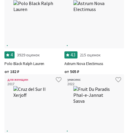
4
4.3
3929 оценок
215 оценок
Polo Black Ralph Lauren
Astrum Nova Electimuss
от
182
₽
от
505
₽
для женщин
унисекс
2017
2022