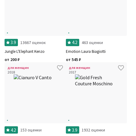
3.9
4.2
13667 оценок
463 оценки
Jungle L'Elephant Kenzo
Emotion Laura Biagiotti
от
200
₽
от
545
₽
для женщин
для женщин
2018
2017
4.2
3.9
153 оценки
1932 оценки