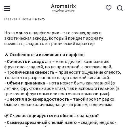
Главная
Ноты
манго
Нота
манго
в парфюмерии – это сочная, яркая и
экзотическая аккорд, который придает аромату
свежесть, сладость и тропический характер.
🔥
Особенности и влияние на парфюм:
-
Сочность и сладость
– манго делает композицию
фруктово-сладкой, но не приторной, а освежающей.
-
Тропическая свежесть
– привносит ощущение спелого,
только что разрезанного плода с легкой кислинкой.
-
Объем и динамика
– нота может быть как главной (в
летних, фруктовых ароматах), так и вспомогательной (в
цветочно-фруктовых или восточных композициях).
-
Энергия и жизнерадостность
– такой аромат редко
бывает меланхоличным, чаще – игривым, солнечным.
🌿
С чем ассоциируется из обычных запахов?
-
Свежеразрезанный спелый манго
– сладкий, медово-