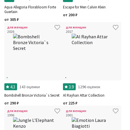
Aqua Allegoria Florabloom Forte
Escape for Men Calvin Klein
Guerlain
от
200
₽
от
305
₽
для женщин
для женщин
2026
2017
4.3
3.9
143 оценки
1296 оценок
Bombshell Bronze Victoria`s Secret
Al Rayhan Attar Collection
от
290
₽
от
225
₽
для женщин
для женщин
1996
2001