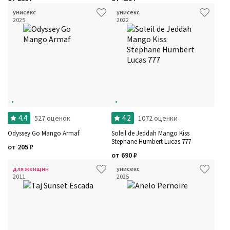
унисекс
унисекс
2025
2022
4.4
4.2
527 оценок
1072 оценки
Odyssey Go Mango Armaf
Soleil de Jeddah Mango Kiss
Stephane Humbert Lucas 777
от
205
₽
от
690
₽
для женщин
унисекс
2011
2025