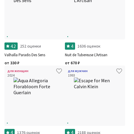
4.2
4
252 оценки
1636 оценок
Valhalla Paradis Des Sens
Nuit de Tubereuse L'Artisan
от
330
₽
от
670
₽
для женщин
для мужчин
2024
1993
4
4
1376 оценок
2188 оценок