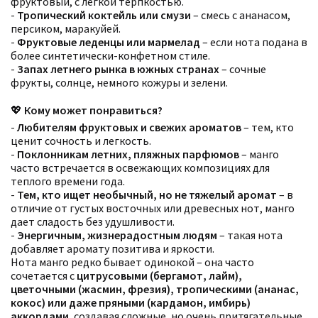
фруктовый, с легкой терпкостью.
-
Тропический коктейль или смузи
– смесь с ананасом,
персиком, маракуйей.
-
Фруктовые леденцы или мармелад
– если нота подана в
более синтетически-конфетном стиле.
-
Запах летнего рынка в южных странах
– сочные
фрукты, солнце, немного кожуры и зелени.
💖
Кому может понравиться?
-
Любителям фруктовых и свежих ароматов
– тем, кто
ценит сочность и легкость.
-
Поклонникам летних, пляжных парфюмов
– манго
часто встречается в освежающих композициях для
теплого времени года.
-
Тем, кто ищет необычный, но не тяжелый аромат
– в
отличие от густых восточных или древесных нот, манго
дает сладость без удушливости.
-
Энергичным, жизнерадостным людям
– такая нота
добавляет аромату позитива и яркости.
Нота манго редко бывает одинокой – она часто
сочетается с
цитрусовыми (бергамот, лайм),
цветочными (жасмин, фрезия), тропическими (ананас,
кокос) или даже пряными (кардамон, имбирь)
аккордами
, создавая сложные, но очень притягательные