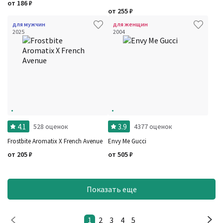
от
186
₽
от
255
₽
для мужчин
для женщин
2025
2004
4.1
3.9
528 оценок
4377 оценок
Frostbite Aromatix X French Avenue
Envy Me Gucci
от
205
₽
от
505
₽
Показать еще
1
2
3
4
5