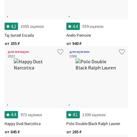
4.2
4.4
3305 оценок
559 оценок
Taj Sunset Escada
Anelo Pernoire
от
355
₽
от
940
₽
для женщин
для мужчин
2023
2006
4.4
4.1
973 оценки
1300 оценок
Happy Dust Narcotica
Polo Double Black Ralph Lauren
от
845
₽
от
265
₽
Фильтры
Сбросить все
Для кого