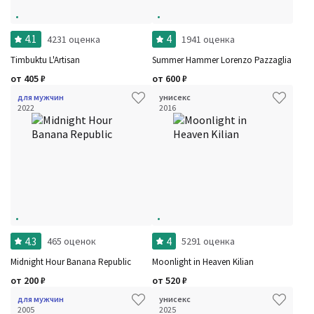
4.1
4
4231 оценка
1941 оценка
Timbuktu L'Artisan
Summer Hammer Lorenzo Pazzaglia
от
405
₽
от
600
₽
для мужчин
унисекс
2022
2016
4.3
4
465 оценок
5291 оценка
Midnight Hour Banana Republic
Moonlight in Heaven Kilian
от
200
₽
от
520
₽
для мужчин
унисекс
2005
2025