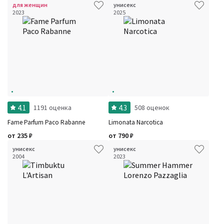
для женщин
унисекс
Рейтинг
2023
2025
Количество оценок
Сбросить
Цена
Сбросить
Шлейф
Сбросить
Аккорды
Семейство
Ноты
Ароматы за последние годы
Год производства
Сбросить
Бренды
Время года
Страна производитель
4.1
4.3
1191 оценка
508 оценок
Fame Parfum Paco Rabanne
Limonata Narcotica
от
235
₽
от
790
₽
унисекс
унисекс
2004
2023