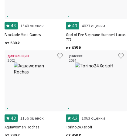
4.3
4.3
1540 оценок
4023 оценки
Blockade Mind Games
God of Fire Stephane Humbert Lucas
777
от
530
₽
от
635
₽
для женщин
унисекс
2002
2024
4.2
4.2
1156 оценок
1063 оценки
Aquawoman Rochas
Torino24 Xerjoff
от
230
₽
от
450
₽