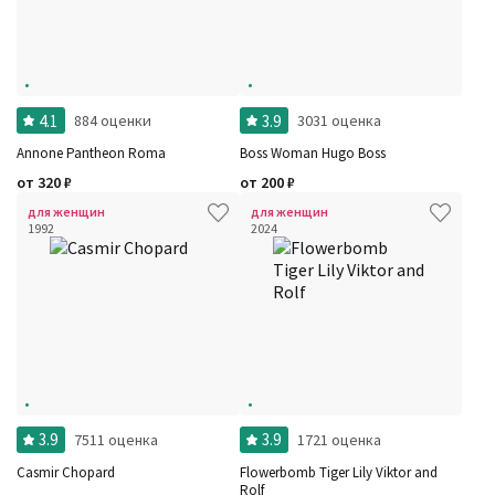
4.1
3.9
884 оценки
3031 оценка
Annone Pantheon Roma
Boss Woman Hugo Boss
от
320
₽
от
200
₽
для женщин
для женщин
1992
2024
3.9
3.9
7511 оценка
1721 оценка
Casmir Chopard
Flowerbomb Tiger Lily Viktor and
Rolf