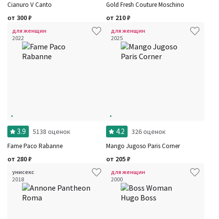
Cianuro V Canto
Gold Fresh Couture Moschino
от
300
₽
от
210
₽
для женщин
для женщин
2022
2025
3.9
4.2
5138 оценок
326 оценок
Fame Paco Rabanne
Mango Jugoso Paris Corner
от
280
₽
от
205
₽
унисекс
для женщин
2018
2000