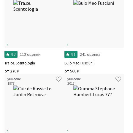
Количество оценок
Сбросить
Цена
Сбросить
Шлейф
Стойкость
Сбросить
Аккорды
Семейство
Ноты
Ароматы за последние годы
Год производства
Сбросить
Бренды
4.2
4.1
112 оценки
241 оценка
Время года
Страна производитель
Tra.ce. Scentologia
Buio Meo Fusciuni
от
270
₽
от
560
₽
унисекс
унисекс
1977
2013