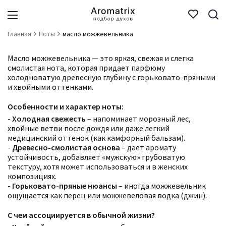
Главная
Ноты
масло можжевельника
Масло можжевельника — это яркая, свежая и слегка
смолистая нота, которая придает парфюму
холодноватую древесную глубину с горьковато-пряными
и хвойными оттенками.
Особенности и характер ноты:
-
Холодная свежесть
– напоминает морозный лес,
хвойные ветви после дождя или даже легкий
медицинский оттенок (как камфорный бальзам).
-
Древесно-смолистая основа
– дает аромату
устойчивость, добавляет «мужскую» грубоватую
текстуру, хотя может использоваться и в женских
композициях.
-
Горьковато-пряные нюансы
– иногда можжевельник
ощущается как перец или можжевеловая водка (джин).
С чем ассоциируется в обычной жизни?