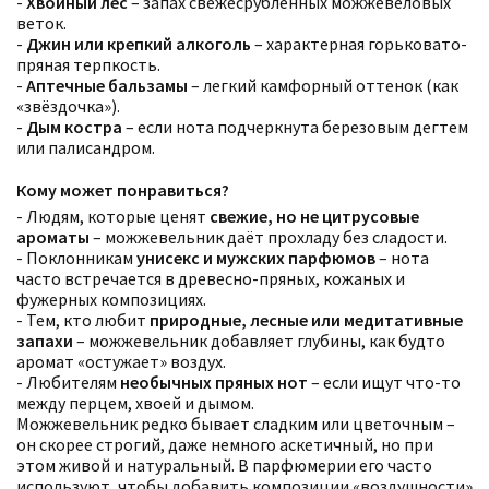
-
Хвойный лес
– запах свежесрубленных можжевеловых
веток.
-
Джин или крепкий алкоголь
– характерная горьковато-
пряная терпкость.
-
Аптечные бальзамы
– легкий камфорный оттенок (как
«звёздочка»).
-
Дым костра
– если нота подчеркнута березовым дегтем
или палисандром.
Кому может понравиться?
- Людям, которые ценят
свежие, но не цитрусовые
ароматы
– можжевельник даёт прохладу без сладости.
- Поклонникам
унисекс и мужских парфюмов
– нота
часто встречается в древесно-пряных, кожаных и
фужерных композициях.
- Тем, кто любит
природные, лесные или медитативные
запахи
– можжевельник добавляет глубины, как будто
аромат «остужает» воздух.
- Любителям
необычных пряных нот
– если ищут что-то
между перцем, хвоей и дымом.
Можжевельник редко бывает сладким или цветочным –
он скорее строгий, даже немного аскетичный, но при
этом живой и натуральный. В парфюмерии его часто
используют, чтобы добавить композиции «воздушности»