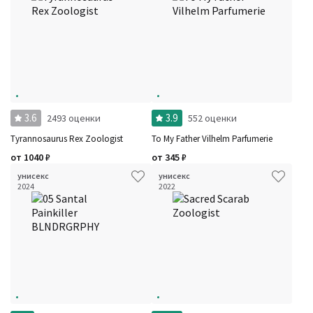
3.6
3.9
2493 оценки
552 оценки
Tyrannosaurus Rex Zoologist
To My Father Vilhelm Parfumerie
от
1040
₽
от
345
₽
унисекс
унисекс
2024
2022