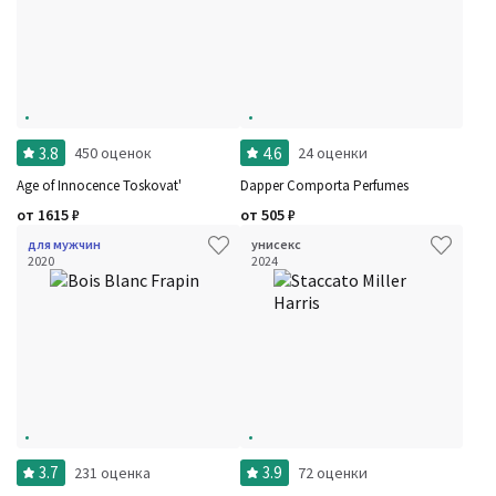
3.8
4.6
450 оценок
24 оценки
Age of Innocence Toskovat'
Dapper Comporta Perfumes
от
1615
₽
от
505
₽
для мужчин
унисекс
2020
2024
3.7
3.9
231 оценка
72 оценки