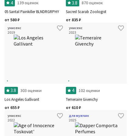
4
3.8
139 оценок
870 оценок
05 Santal Painkiller BLNDRGRPHY
Sacred Scarab Zoologist
от
580
₽
от
835
₽
унисекс
унисекс
2019
2023
3.8
4
303 оценки
102 оценки
Los Angeles Gallivant
Temeraire Givenchy
от
655
₽
от
610
₽
унисекс
для мужчин
2022
2025