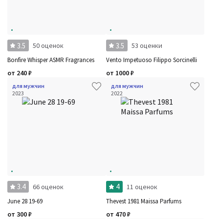
3.5
3.5
50 оценок
53 оценки
Bonfire Whisper ASMR Fragrances
Vento Impetuoso Filippo Sorcinelli
от
240
₽
от
1000
₽
для мужчин
для мужчин
2023
2022
3.4
4
66 оценок
11 оценок
June 28 19-69
Thevest 1981 Maissa Parfums
от
300
₽
от
470
₽