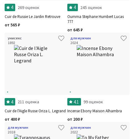
4
4
269 оценок
245 оценок
Cuir de Russie Le Jardin Retrouve
Oumma Stephane Humbert Lucas
777
от
565
₽
от
645
₽
унисекс
для мужчин
1892
2024
4
4.1
211 оценка
99 оценок
Cuir de l'Aigle Russe Oriza L. Legrand
Incense Ebony Maison Alhambra
от
400
₽
от
200
₽
для мужчин
для мужчин
2018
2022