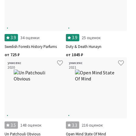
3.9
3.9
34 оценки
25 оценок
Swedish Forests History Parfums
Duty & Death Hunayn
от
725
₽
от
1845
₽
унисекс
унисекс
2020
2021
3.5
3.3
148 оценок
216 оценок
Un Patchouli Obvious
Open Mind State Of Mind