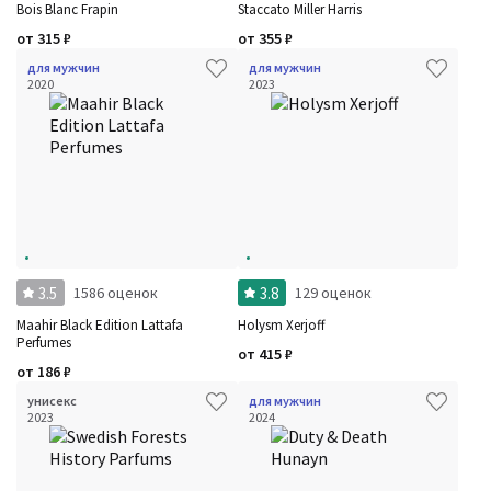
Bois Blanc Frapin
Staccato Miller Harris
от
315
₽
от
355
₽
для мужчин
для мужчин
2020
2023
3.5
3.8
1586 оценок
129 оценок
Maahir Black Edition Lattafa
Holysm Xerjoff
Perfumes
от
415
₽
от
186
₽
унисекс
для мужчин
2023
2024