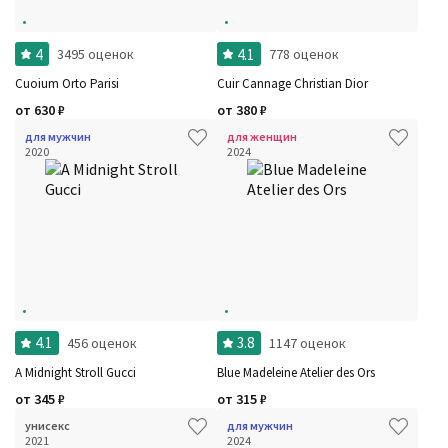
4
4.1
3495 оценок
778 оценок
Cuoium Orto Parisi
Cuir Cannage Christian Dior
от
630
₽
от
380
₽
для мужчин
для женщин
2020
2024
4.1
3.8
456 оценок
1147 оценок
A Midnight Stroll Gucci
Blue Madeleine Atelier des Ors
от
345
₽
от
315
₽
Фильтры
Сбросить все
унисекс
для мужчин
Для кого
2021
2024
Рейтинг