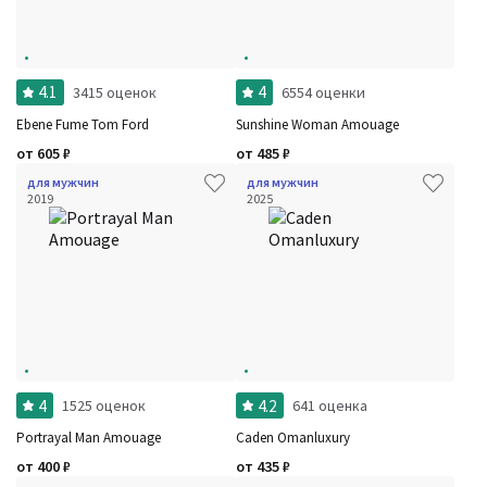
4.1
4
3415 оценок
6554 оценки
Ebene Fume Tom Ford
Sunshine Woman Amouage
от
605
₽
от
485
₽
для мужчин
для мужчин
2019
2025
4
4.2
1525 оценок
641 оценка
Portrayal Man Amouage
Caden Omanluxury
от
400
₽
от
435
₽