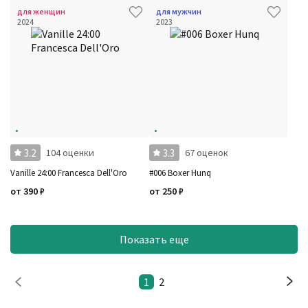
для женщин
для мужчин
2024
2023
3.2
3.3
104 оценки
67 оценок
Vanille 24:00 Francesca Dell'Oro
#006 Boxer Hunq
от
390
₽
от
250
₽
Показать еще
1
2