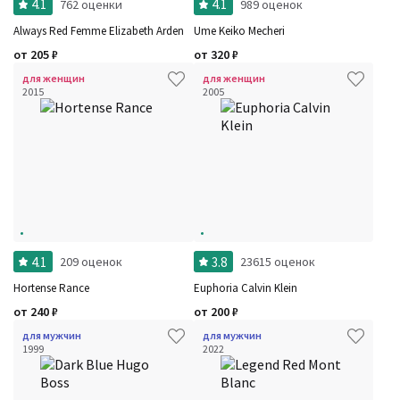
4.1
4.1
762 оценки
989 оценок
Always Red Femme Elizabeth Arden
Ume Keiko Mecheri
от
205
₽
от
320
₽
для женщин
для женщин
2015
2005
4.1
3.8
209 оценок
23615 оценок
Hortense Rance
Euphoria Calvin Klein
от
240
₽
от
200
₽
для мужчин
для мужчин
1999
2022