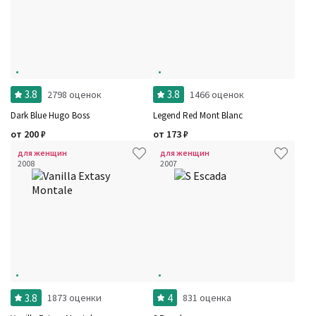
3.8
3.8
2798 оценок
1466 оценок
Dark Blue Hugo Boss
Legend Red Mont Blanc
от
200
₽
от
173
₽
для женщин
для женщин
2008
2007
3.8
4
1873 оценки
831 оценка