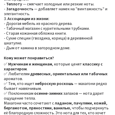
-
Теплоту
— смягчает холодные или резкие ноты.
-
Загадочность
— добавляет намек на "винтажность" и
элегантность.
3.
Ассоциации из жизни:
- Дорогая мебель из красного дерева.
- Табачный магазин с курительными трубками.
- Старая кожанная обложка книги.
- Сухие специи (гвоздика, корица) в деревянной
шкатулке.
- Дым от камина в загородном доме.
Кому может понравиться?
✅
Мужчинам и женщинам
, которые ценят
классику с
характером
.
✅ Любителям
древесных, ориентальных или табачных
ароматов.
✅ Тем, кто ищет
неброскую роскошь
— махагони редко
бывает навязчивым.
✅ Поклонникам
осенне-зимних
запахов — нота дарит
ощущение тепла.
Махагони часто сочетают с
ладаном, пачулями, кожей,
бергамотом, пряностями, ванилью
, чтобы подчеркнуть
её благородную сложность. Это нота для тех, кто хочет