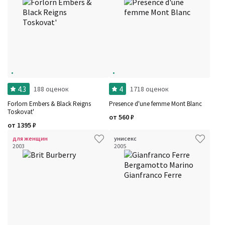
Для кого
Рейтинг
Количество оценок
Сбросить
Цена
Сбросить
Шлейф
Сбросить
Аккорды
Семейство
Ноты
Ароматы за последние годы
Год производства
Сбросить
4.3
4
188 оценок
1718 оценок
Бренды
Время года
Forlorn Embers & Black Reigns
Presence d'une femme Mont Blanc
Страна производитель
Toskovat'
от
560
₽
от
1395
₽
для женщин
унисекс
2003
2005