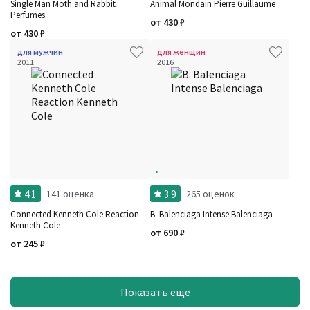
Single Man Moth and Rabbit
Animal Mondain Pierre Guillaume
Perfumes
от
430
₽
от
430
₽
для мужчин
для женщин
2011
2016
4.1
3.9
141 оценка
265 оценок
Connected Kenneth Cole Reaction
B. Balenciaga Intense Balenciaga
Kenneth Cole
от
690
₽
от
245
₽
Показать еще