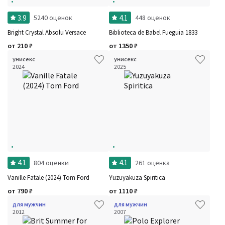
3.9
4.1
5240 оценок
448 оценок
Bright Crystal Absolu Versace
Biblioteca de Babel Fueguia 1833
от
210
₽
от
1350
₽
унисекс
унисекс
2024
2025
4.1
4.1
804 оценки
261 оценка
Vanille Fatale (2024) Tom Ford
Yuzuyakuza Spiritica
от
790
₽
от
1110
₽
для мужчин
для мужчин
2012
2007