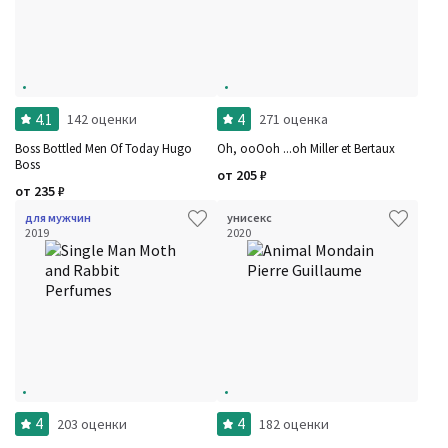
4.1
4
142 оценки
271 оценка
Boss Bottled Men Of Today Hugo
Oh, ooOoh ...oh Miller et Bertaux
Boss
от
205
₽
от
235
₽
для мужчин
унисекс
2019
2020
4
4
203 оценки
182 оценки