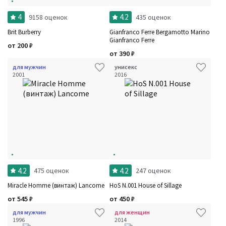
4
4.2
9158 оценок
435 оценок
Brit Burberry
Gianfranco Ferre Bergamotto Marino
Gianfranco Ferre
от
200
₽
от
390
₽
для мужчин
унисекс
2001
2016
4.2
4.2
475 оценок
247 оценок
Miracle Homme (винтаж) Lancome
HoS N.001 House of Sillage
от
545
₽
от
450
₽
для мужчин
для женщин
1996
2014