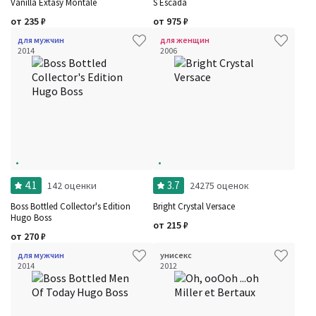
Vanilla Extasy Montale
S Escada
от
235
₽
от
975
₽
для мужчин
для женщин
2014
2006
4.1
3.7
142 оценки
24275 оценок
Boss Bottled Collector's Edition
Bright Crystal Versace
Hugo Boss
от
215
₽
от
270
₽
для мужчин
унисекс
2014
2012