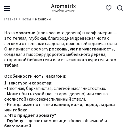
Главная
Ноты
махагони
Нота
махагони
(или красного дерева) в парфюмерии —
это теплая, глубокая, благородная древесная нота с
легкими оттенками сладости, пряностей и дымчатости.
Она придает аромату
роскошь, уют и чувственность
,
создавая атмосферу дорогого мебельного дерева,
старинной библиотеки или изысканного курительного
табака.
Особенности ноты махагони:
1.
Текстура и характер:
- Плотная, бархатистая, с легкой маслянистостью.
- Может быть сухой (как старое дерево) или слегка
смолистой (как свежеспиленный ствол).
- Иногда имеет оттенки
ванили, кожи, перца, ладана
или
табака
.
2.
Что придает аромату?
-
Глубину
— делает композицию более объемной и
благородной.