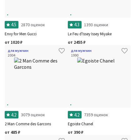
4.5
4.3
2870 оценок
1393 оценки
Envy for Men Gucci
Le Feu d'Issey Issey Miyake
от
1020
₽
от
2455
₽
для мужчин
для мужчин
2004
1990
4.2
4.2
3079 оценок
7359 оценок
2 Man Comme des Garcons
Egoiste Chanel
от
485
₽
от
390
₽