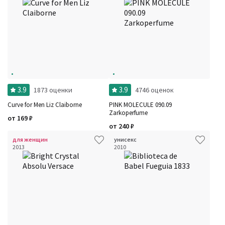
3.9
3.9
1873 оценки
4746 оценок
Curve for Men Liz Claiborne
PINK MOLECULE 090.09
Zarkoperfume
от
169
₽
от
240
₽
для женщин
унисекс
2013
2010