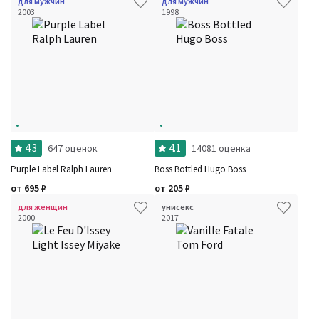
для мужчин
для мужчин
2003
1998
4.3
4.1
647 оценок
14081 оценка
Purple Label Ralph Lauren
Boss Bottled Hugo Boss
от
695
₽
от
205
₽
для женщин
унисекс
2000
2017