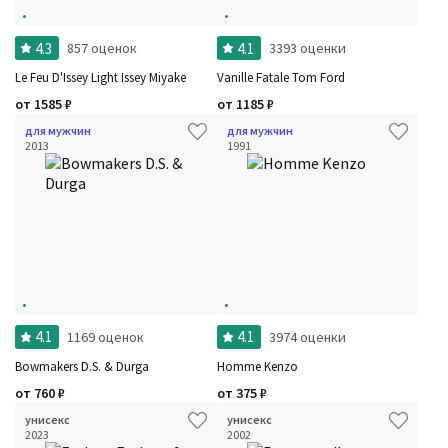
4.3
4.1
857 оценок
3393 оценки
Le Feu D'Issey Light Issey Miyake
Vanille Fatale Tom Ford
от
1585
₽
от
1185
₽
для мужчин
для мужчин
2013
1991
4.1
4.1
1169 оценок
3974 оценки
Bowmakers D.S. & Durga
Homme Kenzo
от
760
₽
от
375
₽
унисекс
унисекс
2023
2002
Фильтры
Сбросить все