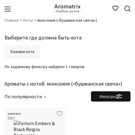
Главная
Ноты
монсония («бушманская свеча»)
Выберите где должна быть нота
Базовая нота
По заданному фильтру найдено 1 товаров
Ароматы с нотой: монсония («бушманская свеча»)
По популярности
Фильтры
унисекс
2023
Фильтры
Сбросить все
Для кого
Аккорды
Семейство