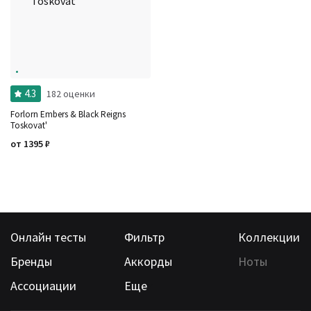
Ноты
Ароматы за последние годы
Бренды
Время года
Страна производитель
4.3
182 оценки
Forlorn Embers & Black Reigns
Toskovat'
от
1395
₽
Онлайн тесты
Фильтр
Коллекции
Бренды
Аккорды
Ноты
Ассоциации
Еще