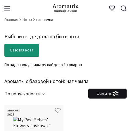
Главная
Ноты
наг чампа
Выберите где должна быть нота
Базовая нота
По заданному фильтру найдено 1 товаров
Ароматы с базовой нотой: наг чампа
По популярности
Фильтры
унисекс
Фильтры
Сбросить все
2023
Для кого
Аккорды
Семейство