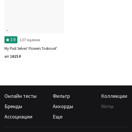
Ноты
Ароматы за последние годы
Бренды
Время года
Страна производитель
3.9
137 оценок
My Past Selves' Flowers Toskovat'
от
1615
₽
Онлайн тесты
Фильтр
Коллекции
Бренды
Аккорды
Ноты
Ассоциации
Еще